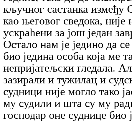
кључног састанка између 
као његовог сведока, није
ускраћени за још један за
Остало нам је једино да се
био једина особа која ме т
непријатељски гледала. Ал
зазирали и тужилац и судск
судници није могло тако ја
му судили и шта су му рад
господар оне суднице био ј