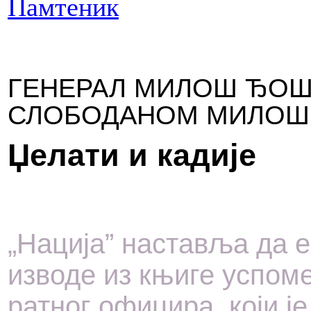
Памтеник
ГЕНЕРАЛ МИЛОШ ЂОШ
СЛОБОДАНОМ МИЛОШЕ
Џелати и кадије
„Нација” наставља да 
изводе из књиге успоме
ратног официра, који је