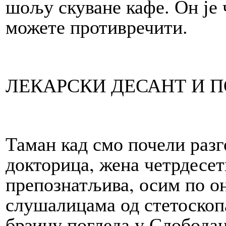
шољу скуване кафе. Он је 
можете противречити.
ЛЕКАРСКИ ДЕСАНТ И 
Таман кад смо почели разг
докторица, жена четрдесет
препознатљива, осим по он
слушалицама од стетоскопа
брзину погледа у Слобода