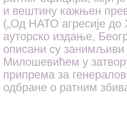
и вештину кажњен пр
(„Од НАТО агресије до 
ауторско издање, Беогр
описани су занимљиви
Милошевићем у затвору
припрема за генералов
одбране о ратним зби