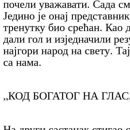
почели уважавати. Сада см
Једино је онај представни
тренутку био срећан. Као 
дали гол и изједначили ре
најгори народ на свету. Та
са нама.
„КОД БОГАТОГ НА ГЛА
На други састанак стигао 