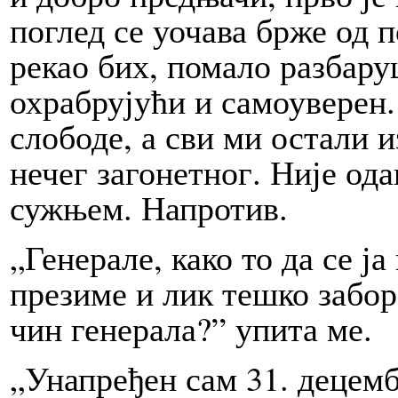
поглед се уочава брже од п
рекао бих, помало разбар
охрабрујући и самоуверен. 
слободе, а сви ми остали и
нечег загонетног. Није ода
сужњем. Напротив.
„Генерале, како то да се ја
презиме и лик тешко забор
чин генерала?” упита ме.
„Унапређен сам 31. децемб