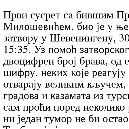
Први сусрет са бившим П
Милошевићем, био је у њег
затвору у Шевенингену, 30
15:35. Уз помоћ затворско
двоцифрен број брава, од 
шифру, неких које реагују 
отварају великим кључем, 
градова и казамата из тур
сам проћи поред неколико 
ни један тумор не би остао