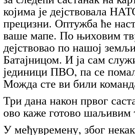
којима је дејствовала НАТ
прецизни. Оптужба ће наст
ваше мапе. По њиховим т
дејствовао по нашој земљ
Батајницом. И ја сам служи
јединици ПВО, па се помал
Можда сте ви били команд
Три дана након првог сас
ово каже готово шаљивим 
У међувремену, због нека