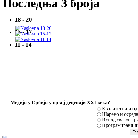
Последња 3 броја
18 - 20
15 - 17
11 - 14
Mедији у Србији у првој деценији XXI века?
Квалитетни и о
Шарено и осред
Испод сваког кр
Програмирани ци