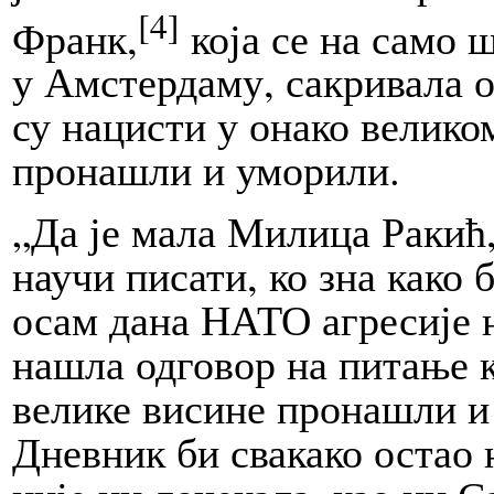
[4]
Франк,
која се на само 
у Амстердаму, сакривала о
су нацисти у онако велико
пронашли и уморили.
„Да је мала Милица Ракић,
научи писати, ко зна како
осам дана НАТО агресије 
нашла одговор на питање к
велике висине пронашли 
Дневник би свакако остао н