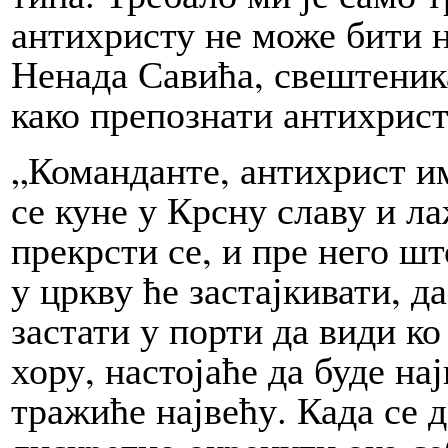
антихристу не може бити ни
Ненада Савића, свештеника
како препознати антихрист
„Команданте, антихрист им
се куне у Крсну славу и ла
прекрсти се, и пре него шт
у цркву ће застајкивати, да
застати у порти да види ко
хору, настојаће да буде нај
тражиће највећу. Када се д