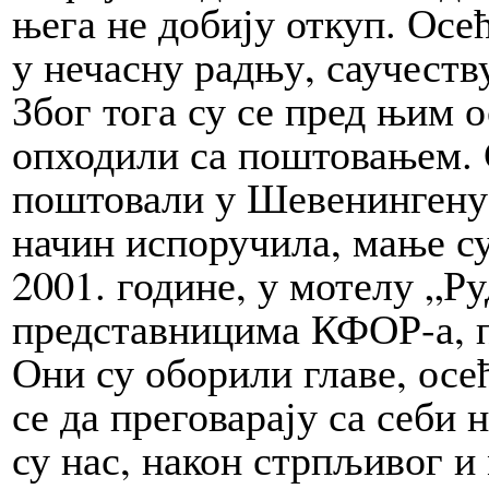
њега не добију откуп. Осе
у нечасну радњу, саучеству
Због тога су се пред њим 
опходили са поштовањем. 
поштовали у Шевенингену, 
начин испоручила, мање су
2001. године, у мотелу „Ру
представницима КФОР-а, п
Они су оборили главе, осе
се да преговарају са себи
су нас, након стрпљивог и