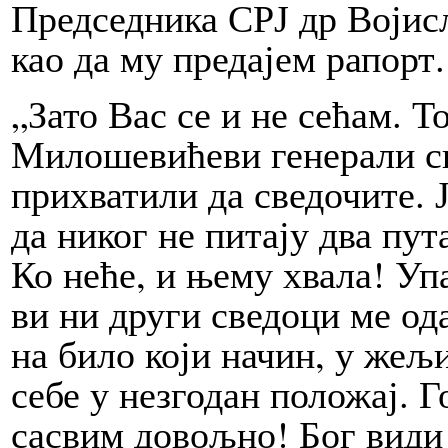
Председника СРЈ др Војис
као да му предајем рапорт.
„Зато Вас се и не сећам. Т
Милошевићеви генерали св
прихватили да сведочите. 
да никог не питају два пут
Ко неће, и њему хвала! Упа
ви ни други сведоци ме од
на било који начин, у жељ
себе у незгодан положај. Г
сасвим довољно! Бог види 