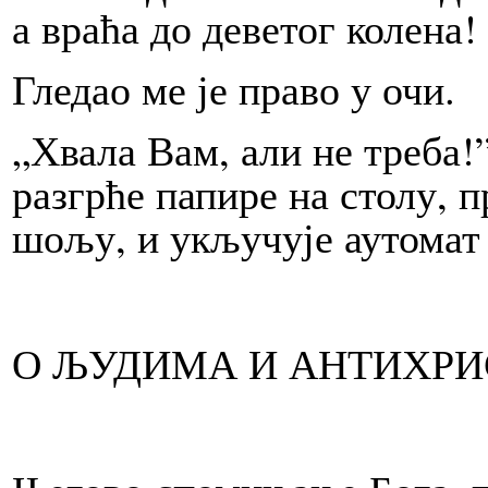
а враћа до деветог колена!
Гледао ме је право у очи.
„Хвала Вам, али не треба!
разгрће папире на столу, 
шољу, и укључује аутомат 
О ЉУДИМА И АНТИХРИ