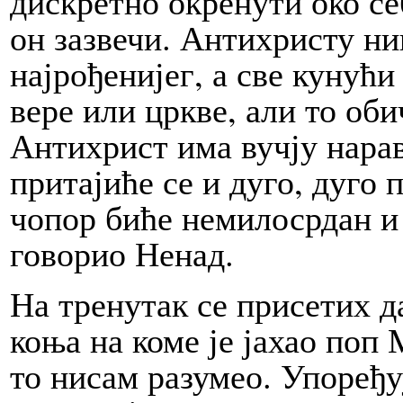
дискретно окренути око себ
он зазвечи. Антихристу ни
најрођенијег, а све кунући 
вере или цркве, али то оби
Антихрист има вучју нарав.
притајиће се и дуго, дуго 
чопор биће немилосрдан и 
говорио Ненад.
На тренутак се присетих да
коња на коме је јахао поп
то нисам разумео. Упоређу