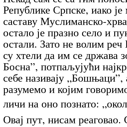
Републике Српске, иако је 
саставу Муслиманско-хрва
остало је празно село и п
остали. Зато не волим реч 
су хтели да им се држава 
Босна”, потпаљујући најкр
себе називају „Бошњаци”, 
разумемо и којим говорим
личи на оно познато: „ок
Овај пут, нисам реаговао.