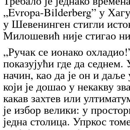
Требало је једнако времена
„Evropa-Bilderbеrg” у Хагу
у Шевенинген стигли исто
Милошевић није стигао ни 
„Ручак се ионако охладио!
показујући где да седнем. 
начин, као да је он и даље
који је дошао у некакву з
какав захтев или ултиматум
је избор велики: у простор
једна столица. Упркос томе