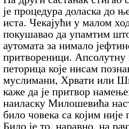
је процедура доласка до њ
иста. Чекајући у малом хо
покушавао да упамтим што
аутомата за нимало јефтине
притвореници. Апсолутну 
петорица које нисам позна
муслимани, Хрвати или Шип
каже да је притвор намење
наиласку Милошевића наст
било човека са којим није 
Било је то, наравно, на ра