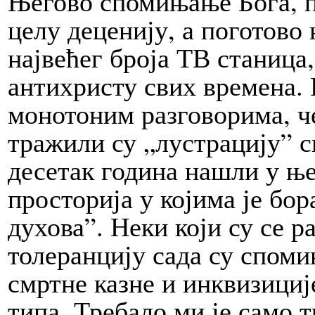
Његово спомињање Бога, п
целу деценију, а поготово
највећег броја ТВ станица
антихристу свих времена. 
монотоним разговорима, ч
тражили су „лустрацију” с
десетак година нашли у њ
просторија у којима је бо
духова”. Неки који су се р
толеранцију сада су споми
смртне казне и инквизициј
типа. Требало ми је само 