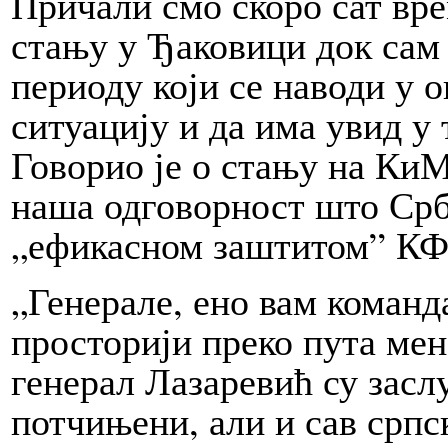
Причали смо скоро сат вр
стању у Ђаковици док сам 
периоду који се наводи у 
ситуацију и да има увид у 
Говорио је о стању на КиМ,
наша одговорност што Срб
„ефикасном заштитом” К
„Генерале, ено вам команд
просторији преко пута мене
генерал Лазаревић су засл
потчињени, али и сав српс