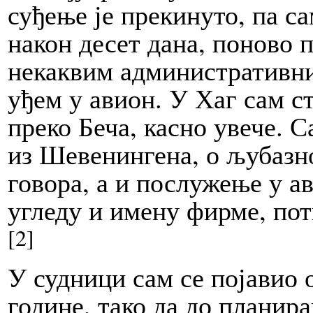
суђење је прекинуто, па са
након десет дана, поново 
некаквим административни
уђем у авион. У Хаг сам с
преко Беча, касно увече. С
из Шевенингена, о љубазно
говора, а и послужење у а
угледу и имену фирме, пот
[2]
У судници сам се појавио о
године, тако да до планира