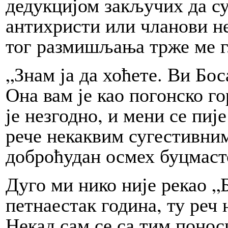
дедукцијом закључих да су
антихристи или чланови не
тог размишљања трже ме 
„Знам ја да хоћете. Ви Бо
Она вам је као погонско г
је незгодно, и мени се пи
рече некаквим сугестивним
доброћудан осмех буцмасто
Дуго ми нико није рекао 
петнаестак година, ту реч
Некад сам се са тим понос