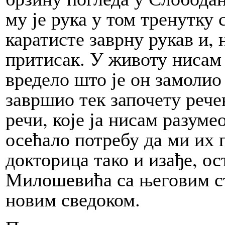
му је рука у том тренутку
каратисте заврну рукав и,
притисак. У животу нисам 
вредело што је он замолио 
завршио тек започету реч
речи, које ја нисам разуме
осећало потребу да ми их п
докторица тако и изађе, о
Милошевића са његовим с
новим сведоком.