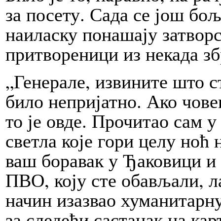
за посету. Сада се још бо
наиласку понашају затвор
притвореници из некада з
„Генерале, извините што с
било непријатно. Ако чове
то је овде. Прочитао сам 
светла које гори целу ноћ 
ваш боравак у Ђаковици и
ПВО, коју сте обављали, ла
начин изазвао хуманитарн
за следећи састанак на ка