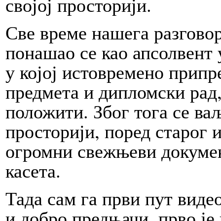
својој просторији.
Све време нашега разгово
понашао се као апсолвент 
у којој истовремено припр
предмета и дипломски рад, 
положити. Због тога се ваљ
просторији, поред старог 
огромни свежњеви докумен
касета.
Тада сам га први пут виде
и добро предњачи, прво је 