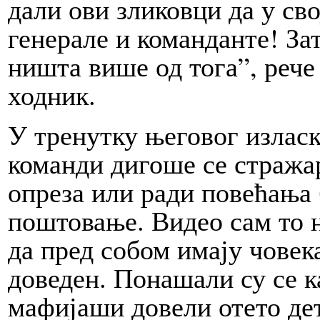
дали ови зликовци да у св
генерале и команданте! Зат
ништа више од тога”, реч
ходник.
У тренутку његовог изласка
команди дигоше се стражар
опреза или ради повећања 
поштовање. Видео сам то 
да пред собом имају човека
доведен. Понашали су се к
мафијаши довели отето дет