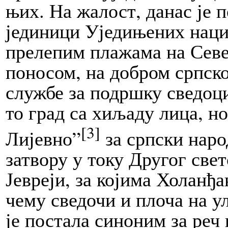
њих. На жалост, данас је 
јединици Уједињених нациј
прелепим плажама на Севе
поносом, на добром српско
службе за подршку сведоци
то град са хиљаду лица, н
[3]
Лијевно”
за српски народ
затвору у току Другог све
Јевреји, за којима Холанђ
чему сведочи и плоча на ул
је постала синоним за реч