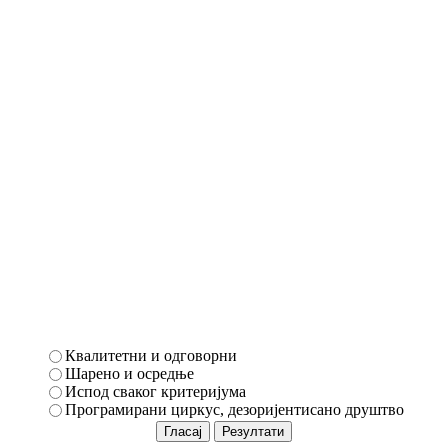
Квалитетни и одговорни
Шарено и осредње
Испод сваког критеријума
Програмирани циркус, дезоријентисано друштво