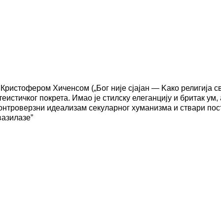
 Кристофером Хиченсом („Бог није сјајан — Kако религија
еистичког покрета. Имао је стилску елеганцију и бритак ум, 
контроверзни идеализам секуларног хуманизма и ствари пос
вазилазе”