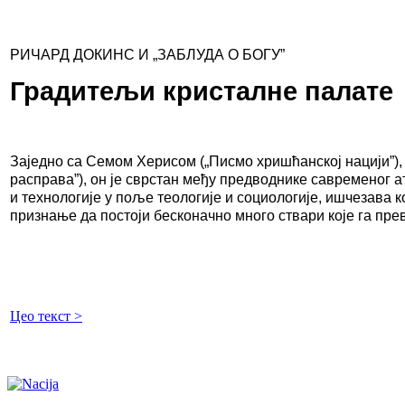
РИЧАРД ДОКИНС И „ЗАБЛУДА О БОГУ”
Градитељи кристалне палате
Заједно са Семом Херисом („Писмо хришћанској нацији”),
расправа”), он је сврстан међу предводнике савременог ат
и технологије у поље теологије и социологије, ишчезава 
признање да постоји бесконачно много ствари које га пре
Цео текст >