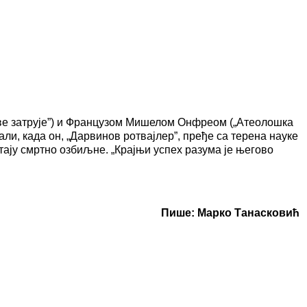
 све затрује”) и Французом Мишелом Онфреом („Атеолошка
али, када он, „Дарвинов ротвајлер”, пређе са терена науке
тају смртно озбиљне. „Крајњи успех разума је његово
Пише: Марко Танасковић