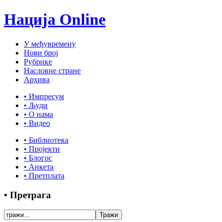
Нација Online
У међувремену
Нови број
Рубрике
Насловне стране
Архива
• Импресум
• Људи
• О нама
• Видео
• Библиотека
• Пројекти
• Блогос
• Анкета
• Претплата
• Претрага