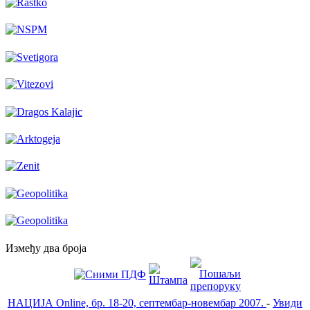
Између два броја
НАЦИЈА Online, бр. 18-20, септембар-новембар 2007.
-
Увиди