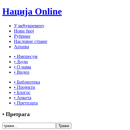
Нација Online
У међувремену
Нови број
Рубрике
Насловне стране
Архива
• Импресум
• Људи
• О нама
• Видео
• Библиотека
• Пројекти
• Блогос
• Анкета
• Претплата
• Претрага