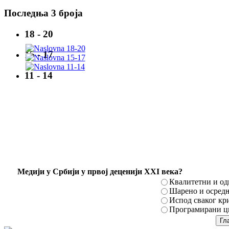
Последња 3 броја
18 - 20
15 - 17
11 - 14
Mедији у Србији у првој деценији XXI века?
Квалитетни и о
Шарено и осред
Испод сваког кр
Програмирани ци