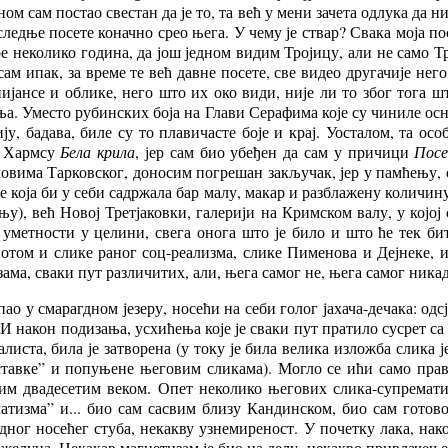
ом сам постао свестан да је то, та већ у мени зачета одлука да н
следње посете коначно срео њега. У чему је ствар? Свака моја п
ре неколико година, да још једном видим Тројицу, али не само 
сам ипак, за време те већ давне посете, све видео другачије него
ијансе и облике, него што их око види, није ли то због тога ш
. Уместо рубинских боја на Глави Серафима које су чиниле основ
, бадава, биле су то плавичасте боје и крај. Уосталом, та ос
о Хармсу
Бела крила
, јер сам био убеђен да сам у причици
Посе
лмовима Тарковског, доносим погрешан закључак, јер у памћењу,
ге која би у себи садржала бар малу, макар и разблажену количину
у), већ Новој Третјаковки, галерији на Кримском валу, у којој с
е уметности у целини, свега онога што је било и што ће тек б
отом и слике раног соц-реализма, слике Пименова и Дејнеке, и,
ма, сваки пут различитих, али, њега самог не, њега самог ника
упао у смарагдном језеру, носећи на себи голог јахача-дечака: од
 након подизања, усхићења које је сваки пут пратило сусрет са о
иста, била је затворена (у току је била велика изложба слика ј
тавке” и попуњене његовим сликама). Могло се ићи само право,
им двадесетим веком. Опет неколико његових слика-супремати
атизма” и... био сам сасвим близу Кандинском, био сам готово
дног носећег стуба, некакву узнемиреност. У почетку лака, нако
га желуца. Некакав магнетизам је био на делу, некакво привлач