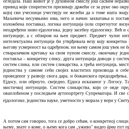
огледала. Наш живот је у духовном смислу још сасвим неразвиј
привид који спиритисти призивају држећи се за руке око округ
којој сви учесници учествују не желећи да о томе ишта знају
Маљевича несумњиво има, него и начин захватања и постављ
изложбена поставка), логика интуиција (или спрегнутог визуел
неодређени ниво ејдологика, једну засебну ејдологику. Већ и
интуиције, а с обзиром на њен предмет. Предмет чулне инт
интелектуална интуиција би утврђивала везу коју конкретна с
његову усмереност ка одређеном, ни њему самом још увек не б
стваралачком кретању ка свом пуном смислу, окончању једно
поставља – конкретну слику, друга интуиција доводи у систем
систем слика, или систем сликарства, а трећа интуиција, мист
јединства у самоме себи својих властитих производа и себ
проведеног у развоју свога дара, и божанскога предодређења
Ејдосу, или обрнуто, свеједно, Ејдоса исказаног у Логосу. 
мистичкој интуицији. Систем сликарства, који се овде пре
оваплоћеном у последњем аутопортрету Супрематора.
И
све с
ејдологике, јединства науке, уметности у морала у вери у Све
А потом сам говорио, тога се добро сећам, о конкретној слици
њему, знате о коме, о њему кога сам „уживо” видео
први
пут п