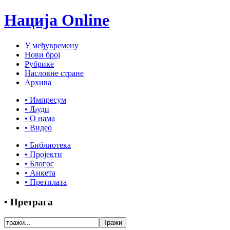
Нација Online
У међувремену
Нови број
Рубрике
Насловне стране
Архива
• Импресум
• Људи
• О нама
• Видео
• Библиотека
• Пројекти
• Блогос
• Анкета
• Претплата
• Претрага