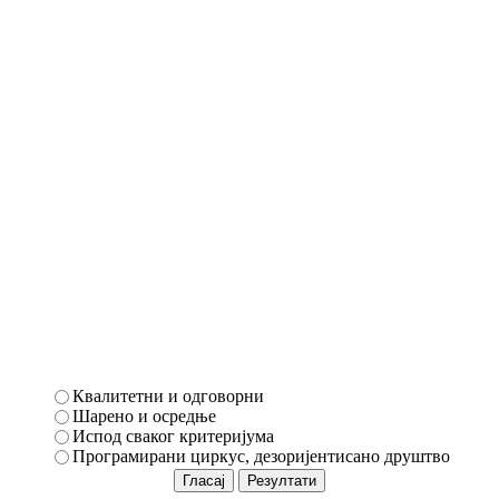
Квалитетни и одговорни
Шарено и осредње
Испод сваког критеријума
Програмирани циркус, дезоријентисано друштво