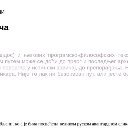
НИ
ча
јдос) и његових програмско-философских текс
им путем може се доћи до првог и последњег арх
и повратка у истински завичај, до препорађања. 
ра. Није то лак ни безопасан пут, али јесте бо
убљани, која је била посвећена великом руском авангардном сл