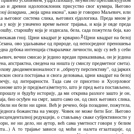
ш као и древни идолопоклоник присуство свог кумира, Његово
лој позадини
, „моја црна икона”, како је говорио Маљевич, или
а његовог система слика, његових ејдологика. Преда мном је
у коју је узначено време њеног трајања, и која је овде преда
шћу, старошћу која је издисала, бела, сада пожутела боја, као
3
 некакав гној.
Црни
квадрат је крварио.
Црни
квадрат на белој
 Сезана, ово удаљавање од природе, од непосредног преношења
дна дубока интенција стваралачке личности, коју су већ у себи
љевич, вечни смисао је једино вредан приказивања, он је једина
ена, апстрактна, сведена на ништа (у смислу предметног света).
њихову дводимензионалност и „обрнуту перспективу”, од јарких
скон свога постојања и свога деловања, црни квадрат на белој
ечју, од литерарности. Тада сам се присетио и Хусерловог
 ономе што је пред(њега)метнуто, што је пред њега постављено,
прошлу и будућу историју, да ми открива разлоге зашто је он,
ја, био осуђен на смрт, зашто само он, од свих његових слика,
 били ни бели ни црни. Већ је речено, боја позадине, пожутела,
ика једнога божанства на умору. Човек не може бити Бог. Његово
ансценденталној редукцији, о стављању сваке субјективности у
вори, не ни дело, ни аутор, већ сама уметност говори у белим
а...) А то трајање зависи од моћи и налета егзалтације, од