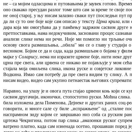
не – са мојим одласцима и путовањима је заувек готово. Времен
оно свакако пресудан разлог томе што сам за време те своје по
не оној старој, у њу нисам залазио сваки пут (последњи пут п
да ли су то оне боје које сам описао у тексту
Црна крила
, или 
дара која ми омогућава да у памћењу задржим сасвим друге н
претпоставкама, нама недокучивим, засновани процес сазнавања
анализи слике нема ни речи. Није ми помогло ни трљање очију
основу свога размишљања, „обила” ми се о главу у студији 
весником. Бојим се да и сада, када размишљам о бојама у фи
мајке у
Соларису
, нема ни изразите црвене боје, нити неке дру
црна пре свега, али црвена се никако не појављује у мом сећањ
стајала моја омиљена слика, икона руске и совјетске ликовн
Водкина. Имао сам потребу да пре свега видим ту слику. А п
нисам видео, видео сам укупно петнаестак његових супрематиза
Наравно, на улазу је и овога пута стајао црвени коњ који се к
сасвим другачији, иконички, стопостотно руски. Моћна слика. И
била изложена дела Пименова, Дејнеке и других раних соц-реал
говорити, и многе сале су биле „испражњене” од „сталне пос
наспрамном зиду којим се завршавао низ соба са руским ран
цртежа Чекригина, потом пар слика „амазонки руског супрем
ватрено платно, када сам изненада осетио, прошавши поред је
легла на леђа и продирала кроз кожу до самих црева, до само