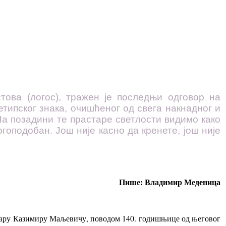
това (логос), тражен је последњи одговор на
етипског знака, очишћеног од свега накнадног и
На позадини те прастаре светлости видимо како
гоподобан. Још није касно да кренете, још није
Пише: Владимир Меденица
икару Казимиру Маљевичу, поводом 140. годишњице од његовог