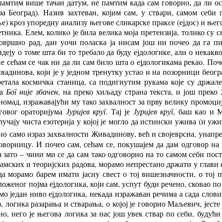
памтим више тачан датум, не памтим када сам говорио, да ли осм
за Београд). Назив захтеван, којим сам, у ствари, самом себ
) кроз упоредну анализу његове сликарске праксе (ејдос) и ње
ника. Елем, коликo је била велика моја претензија, толико су сн
овршио рад, дан уочи поласка ја нисам још ни почео да га пи
деју о томе шта би то требало да буду ејдологике, али о некакв
не сећам се чак ни да ли сам било шта о ејдологикама рекао. По
вадинова, који је у једном тренутку устао и на позорници бео
ретала космичка станица, са подигнутим рукама које су држале
ла
Бог није збачен
, на преко хиљаду страна текста, и још преко
 ономад, изражавајући му тако захвалност за прву велику промо
еговог ораторијума
Јуријев круг
.
Тај
је
Јуријев круг
, баш као и
лучају чиста езотерија у којој је могло да истински ужива (и уж
био само израз захвалности Живадинову, већ и својеврсна, унапр
оворницу. И почео сам, сећам се, покушајем да дам одговор на 
а зато – чини ми се да сам тако одговорио на то самом себи п
мских и теоријских радова, морамо непрестано држати у глави сва
а морамо барем имати јасну свест о тој вишезначности, о тој 
оженог појма ејдологика, који сам, успут буди речено, сковао по
амо један ниво ејдологика, некада изражаван речима а сада слов
 логика разарања и стварања, о којој је говорио Маљевич, јесте
, него је његова логика за нас још увек ствар по себи, будући 