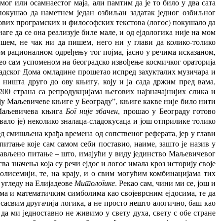
ог или осамнаестог маја, али памтим да је то било у два сата
и покушао да наметнем један озбиљан задатак једног озбиљног
гових програмских и философских текстова (логос) покушало да
аге да се она реализује биле мале, и од ејдологика није на мом
шем, не чак ни да пишем, него ни у глави да колико-толико
ом рационалном одређењу тог појма, јасно у речима исказаном,
чео сам успоменом на београдско извођење космичког ораторија
градског Дома омладине прошетао испред захукталих музичара и
 ништа друго до ову књигу, коју и ја сада држим пред вама,
 200 страна са репродукцијама његових најзначајнијих слика и
цију Маљевичеве књиге у Београду”, књиге какве није било нити
 Маљевичева књига
Бог није збачен
, прошао у Београду готово
ивало је) неколико зналаца-сладокусаца и још отприлике толико
ед смишљена крађа времена од сопственог реферата, јер у глави
питање које сам самом себи поставио, наиме, зашто је назив у
остављено питање – што, имајући у виду јединство Маљевичевог
 значења која су речи ејдос и логос имала кроз историју своје
полисемији, те, на крају, и о свим могућим комбинацијама тих
 угледу на Елијадеове
Митологике
. Рекао сам, чини ми се, још и
има и математичким симболима као својеврсним ејдосима, те да
 сасвим другачија логика, а не просто нешто алогично, баш као
да ми једноставно не живимо у свету духа, свету с обе стране