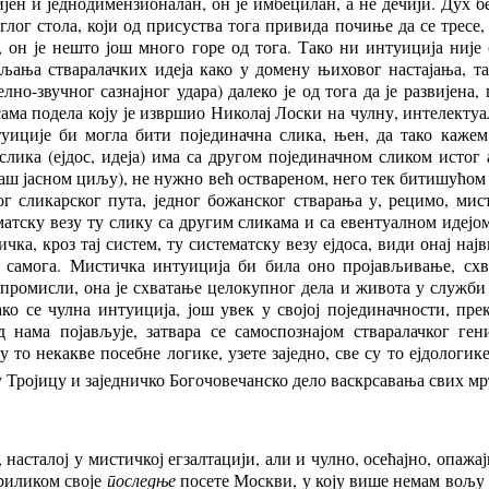
ен и једнодимензионалан, он је имбецилан, а не дечији. Дух бе
лог стола, који од присуства тога привида почиње да се тресе,
, он је нешто још много горе од тога. Тако ни интуиција није
ања стваралачких идеја како у домену њиховог настајања, та
но-звучног сазнајног удара) далеко је од тога да је развијена,
 сама подела коју је извршио Николај Лоски на чулну, интелект
уиције би могла бити појединачна слика, њен, да тако кажем
лика (ејдос, идеја) има са другом појединачном сликом истог а
аш јасном циљу), не нужно већ оствареном, него тек битишућом у
г сликарског пута, једног божанског стварања у, рецимо, мис
атску везу ту слику са другим сликама и са евентуалном идејом 
ичка, кроз тај систем, ту систематску везу ејдоса, види онај на
е самога. Мистичка интуиција би била оно пројављивање, схв
, промисли, она је схватање целокупног дела и живота у служби
Тако се чулна интуиција, још увек у својој појединачности, п
д нама појављује, затвара се самоспознајом стваралачког ге
у то некакве посебне логике, узете заједно, све су то ејдологик
ту Тројицу и заједничко Богочовечанско дело васкрсавања свих мр
, насталој у мистичкој егзалтацији, али и чулно, осећајно, опа
риликом своје
последње
посете Москви, у коју више немам вољу 