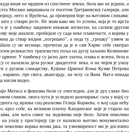
икуда више не мрднем из сопствене земље, била ако не једини, а
осета Москви завршавала се посетом Третјаковској галерији, али
Тројицу, него и Врубеља, да проверим боје на његовим сликама:
 што у ствари јесте. Не знам како ми то успева, која је то врста
то је у памћењу закривен некакав несвесни, на сасвим другим
у моје анализе, пробијале су сада неке плавичасте, о којима у
обина да ствар видим „погрешно”, а онда ту „грешку” узмем за
тили су ме весници
, прочитао да је и сам Хармс себе сматрао
 осим розикастих трапезастих поља на дугој хаљини Келвинове
 црвене. У памћењу су јасно дате златна, плава и зелена, бела и
у се налазила дела руског двадесетог века, и на чијем је улазу
ити у руском сликарству,
Купање Црвеног Коња
Кузме Петрова
 наравно, пре свега, авангарду, на челу са Њим. Њега никада
да нисам видео.
сјаји Матиса и фовизма били су очигледни, али је дух слике био
вом сликом, овога пута је уследило разочарање: сала у којој су
еднога од врхова соц-реализма Гелија Коржева, о њој сада нећу
 кроз собе, ка великом платну Кандинског које је стајало на
зама, али њега самог на зидовима није било. Затим неколико
 на улазу у просторију где се налазило његово монументално
н неколико корака веома јака, та узнемиреност ми је дословно
ење праћено усхићењем, уздрхталошћу, неумитно преплављујућом