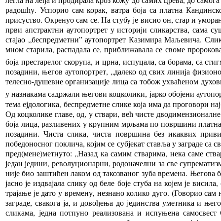
радошћу. Успорио сам корак, ватра боја са платна Кандинск
присуство. Окренуо сам се. На стубу је висио он, стар и умор
први апстрактни аутопортрет у историји сликарства, сама с
стајао „беспредметни” аутопортрет Казимира Маљевича. Слика 
мном старила, распадала се, приближавала се своме пророкован
боја престарелог скорупа, и црна, испуцала, са борама, са стиг
позадини, његов аутопортрет, „далеко од свих линија физион
телесно-душевне организације лица са тобож ухваћеном духовно
у назнакама садржали његови коцколики, јарко обојени аутопо
тема ејдологика, беспредметне слике која има да проговори нај
Од коцколике главе, од, у ствари, већ чисте дводимензионалн
боја лица, разливених у крупним мрљама по површини платна, 
позадини. Чиста слика, чиста површина без икаквих приви
победоносног поклича, којим се субјекат ставља у заграде са 
пред(мене)метнуто: „Назад ка самим стварима, нека саме ства
један једини, револуционарни, родоначелни за све супрематизм
није био заштићен лаком од такозваног зуба времена. Његова бе
јасно је издвајала слику од беле боје стуба на којем је висил
трајање је дато у времену, незнано колико дуго. (Говорио са
заграде, свакога ја, и довођења до јединства уметника и њег
сликама, једна потпуно реализована и испуњена самосвест С