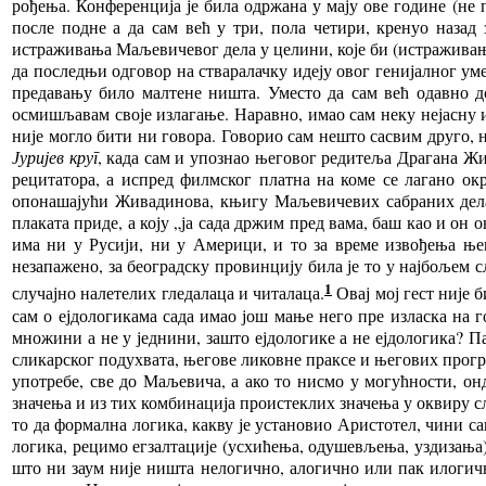
рођења. Конференција је била одржана у мају ове године (не 
после подне а да сам већ у три, пола четири, кренуо назад 
истраживања Маљевичевог дела у целини, које би (истраживање
да последњи одговор на стваралачку идеју овог генијалног умет
предавању било малтене ништа. Уместо да сам већ одавно д
осмишљавам своје излагање. Наравно, имао сам неку нејасну и
није могло бити ни говора. Говорио сам нешто сасвим друго, 
Јуријев круг
, када сам и упознао његовог редитеља Драгана Жи
рецитатора, а испред филмског платна на коме се лагано ок
опонашајући Живадинова, књигу Маљевичевих сабраних де
плаката приде, а коју „ја сада држим пред вама, баш као и он
има ни у Русији, ни у Америци, и то за време извођења њ
незапажено, за београдску провинцију била је то у најбољем с
1
случајно налетелих гледалаца и читалаца.
Овај мој гест није 
сам о ејдологикама сада имао још мање него пре изласка на г
множини а не у једнини, зашто ејдологике а не ејдологика? П
сликарског подухвата, његове ликовне праксе и његових програ
употребе, све до Маљевича, а ако то нисмо у могућности, онд
значења и из тих комбинација проистеклих значења у оквиру сл
то да формална логика, какву је установио Аристотел, чини с
логика, рецимо егзалтације (усхићења, одушевљења, уздизања),
што ни заум није ништа нелогично, алогично или пак илогично