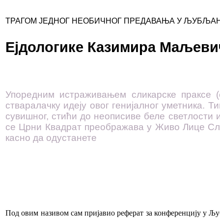
ТРАГОМ ЈЕДНОГ НЕОБИЧНОГ ПРЕДАВАЊА У ЉУБЉА
Ејдологике Казимира Маљеви
Упоредним истраживањем сликарске праксе (е
стваралачку идеју овог генијалног уметника. Т
сувишног, стићи до неописиве беле светлости 
се Црни Квадрат преображава у Живо Лице Слика
касно да одустанете
Под овим називом сам пријавио реферат за конференцију у Љ