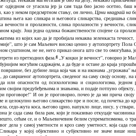
ог одједном се угасила јер ја сам тада био јасно осетио, ба
ан, као у неком предсмртном стању, он лично,
Црни квадрат на бе
уштина њега као сликара и његовога сликарства, средишња слик
вечности и пролазности, слика пролазности у вечности, слика 
ом крају. Још једна одлика божанствености спојене са пролазно
матима из којих као да је пробијала некаква зеленкаста течност,
омије”, што је сам Маљевич високо ценио у аутопортрету Пола
м суштином, не не, него приказ онога што све то омогућава, је
4
ртрети из претходних фаза.
„У коцки је вечност”, говорио је Ма
бујнијим могућим садржајем, а да буде и остане до краја упрошћ
е површине, без дубине лица која чак и на иконама „угрожава” 
до савршеног аутопортрета, сведеног на саму своју основу, на и
да или опасности од психологизма и социологизма, једном р
свим својим предубеђењима и знањима, и подаје потпуно објекту,
ри проговоре!” И он је проговорио, почео је да ми прича своју 
е и целокупно његово сликарство пре и после, од почетка до кра
ла, седо-жута коса, његово црно, напукло лице, нису, у ствари,
а, она је сада сама била рам, који је показивао откуцаје часовн
м нешто, сећам се, и о Маљевичевим белим супрематизмима, о тр
овог дела у самој уметности и кроз саму уметност, која сада го
ликара у којој објективно и субјективно не значе више ништ