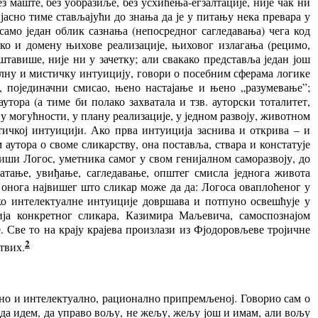
з маште, без уобразиље, без усхићења-егзалтације, није чак ни
 јасно тиме стављајући до знања да је у питању нека превара у
 само један облик сазнања (непосредног сагледавања) чега код
ко и домену њихове реализације, њиховог излагања (рецимо,
 штавише, није ни у зачетку; али свакако представља један још
уалну и мистичку интуицију, говори о посебним сферама логике
, појединачни смисао, њено настајање и њено „разумевање”;
утора (а тиме би полако захватала и тзв. ауторски тоталитет,
 могућности, у плану реализације, у једном развоју, животном
тичкој интуицији. Ако прва интуиција заснива и открива – и
аутора о своме сликарству, она поставља, ствара и констатује
јвиши Логос, уметника самог у свом генијалном саморазвоју, до
атање, увиђање, сагледавање, општег смисла једнога живота
 онога највишег што сликар може да да: Логоса оваплоћеног у
реко интелектуалне интуиције довршава и потпуно освешћује у
нија конкретног сликара, Казимира Маљевича, самоспознајом
е. Све то на крају крајева произлази из Фјодоровљеве тројичне
2
твих.
жајно и интелектуално, рационално припремљеној. Говорио сам о
да идем, да управо вољу, не жељу, жељу још и имам, али вољу