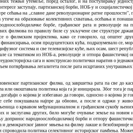
орних тежњи утемеље, поред осталог, и на постулирању једно
интересе заступају, партизанској борби, НОБ-у и социјалистичкој
ре сећања на „славне дане револуционарне ратне прошлости”, 
да утиче на образовање колективних схватања, осећања и понаш
родноослободилачке борбе, грађанског рата и револуције на 
их филмова по правилу биле су укључене све структуре државе
се о филмским пројектима, како се говорило, од општег дру
г финансирања, осим продуцентских кућа, подразумевало се, мора
ифузног система и све телевизијске куће, њих осам, шест репуб
јале са тематиком из НОБ-а, револуције и отпора фашистичкој 
 псеудоисторијска сага и конструисао политички наратив о једн
циљем потврђивања легалитета после рата исцртаних унутрашњих
овенског партизанског филма, од завршетка рата па све до кас
а или окоштавала политика која га је иницирала. Због тога је 
, догађаји о којима је избегавао да говори, односно о којима ј
е себе покушавала најпре да обнови, а после и одржи у живо
њеница о крвавом међунационалном и грађанском сукобу њених н
них и заслугама других, било могуће очување земље на новим
у допринос народноослободилачкој борби и отпору фашистичкој
ња и демократског јавног мњења на филму лакше и безобзирније 
а и спроводила политика селективног историјског памћења.
Може