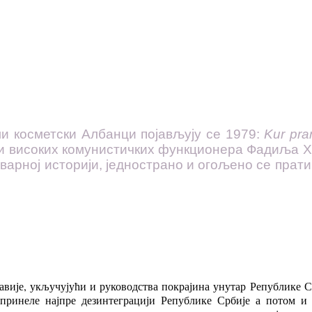
ли косметски Албанци појављују се 1979:
Kur pra
ози високих комунистичких функционера Фадиља Х
варној историји, једнострано и огољено се прати
вије, укључујући и руководства покрајина унутар Републике Ср
принеле најпре дезинтеграцији Републике Србије а потом и п