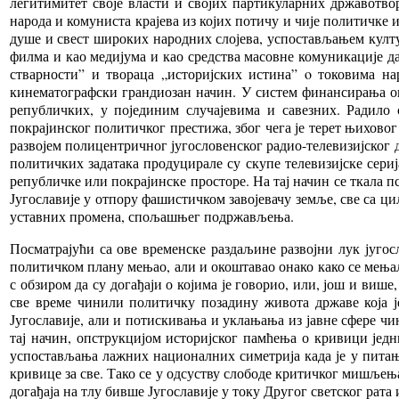
легитимитет своје власти и својих партикуларних државотв
народа и комуниста крајева из којих потичу и чије политичке 
душе и свест широких народних слојева, успостављањем култу
филма и као медијума и као средства масовне комуникације 
стварности” и твораца „историјских истина” o токовима на
кинематографски грандиозан начин. У систем финансирања ов
републичких, у појединим случајевима и савезних. Радило 
покрајинског политичког престижа, због чега је терет њихово
развојем полицентричног југословенског радио-телевизијског д
политичких задатака продуцирале су скупе телевизијске сери
републичке или покрајинске просторе. На тај начин се ткала
Југославије у отпору фашистичком завојевачу земље, све са 
уставних промена, спољашњег подржављења.
Посматрајући са ове временске раздаљине развојни лук југосл
политичком плану мењао, али и окоштавао онако како се мењал
с обзиром да су догађаји о којима је говорио, или, још и више
све време чинили политичку позадину живота државе која ј
Југославије, али и потискивања и уклањања из јавне сфере чи
тај начин, опструкцијом историјског памћења о кривици јед
успостављања лажних националних симетрија када је у питањ
кривице за све. Тако се у одсуству слободе критичког мишље
догађаја на тлу бивше Југославије у току Другог светског рат