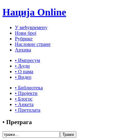
Нација Online
У међувремену
Нови број
Рубрике
Насловне стране
Архива
• Импресум
• Људи
• О нама
• Видео
• Библиотека
• Пројекти
• Блогос
• Анкета
• Претплата
• Претрага