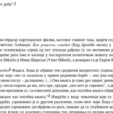
1
г доба”.
обрасцу партизанског филма, његовог главног тока, крајем сед
осметски Албанци:
Kur pranvera vonohet
(
Кад пролеће касни
) у
 телевизијска серија од пет епизода рађени су по мотивима 
време рата тако и касније у послератном политичком животу пок
hkreli) и Имер Шкрељи (Ymer Shkreli), а режирао га је Екрем К
2
onohet
Фадиљ Хоџа је објавио тек средином шездесетих година.
ас који смо се налазили у првим редовима борбе – она још ни
овом послу – да пишемо. (...) Ова књига је само деo ширег днев
у инсистирали да им, што пре, предам „оно што је спремно”, а ј
ом
приликом се, са извесним допунама, као посебна књига објав
3
ављен као посебна књига.”
Имајући у виду чињенице које су н
удећи, узроковано је и другим разлозима, осим овог који Хоџа
редно узроковане догађајима из рата, свакако да су упућивале 
ла једног од кључних судеоника тих дешавања из редова косме