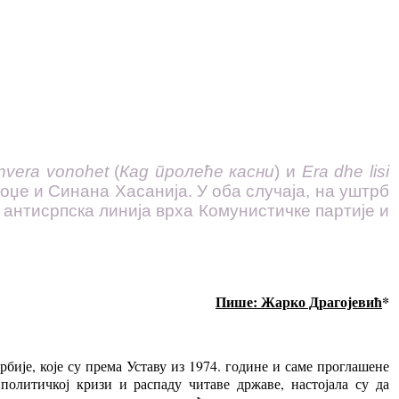
nvera vonohet
(
Кад пролеће касни
) и
Era dhe lisi
оџе и Синана Хасанија. У оба случаја, на уштрб
 антисрпска линија врха Комунистичке партије и
Пише: Жарко Драгојевић
*
бије, које су према Уставу из 1974. године и саме проглашене
олитичкој кризи и распаду читаве државе, настојала су да