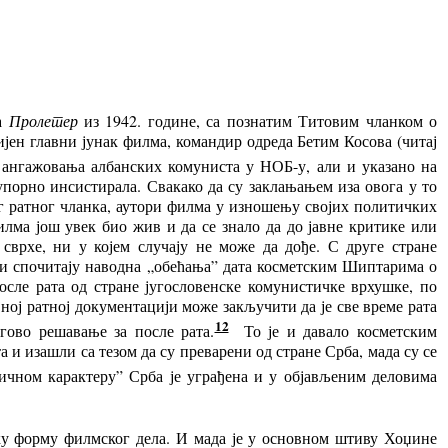
ла
Пролетер
из 1942. године, са познатим Титовим чланком о
ијен главни јунак филма, командир одреда Бетим Косова (читај
ангажовања албанских комуниста у НОБ-у, али и указано на
, упорно инсистирала. Свакако да су заклањањем иза овога у то
ог ратног чланка, аутори филма у изношењу својих политичких
илма још увек био жив и да се знало да до јавне критике или
врхе, ни у којем случају не може да дође. С друге стране
ти спочитају наводна „обећања” дата косметским Шиптарима о
сле рата од стране југословенске комунистичке врхушке, по
ојној ратној документацији може закључити да је све време рата
12
гово решавање за после рата.
То
је
и давало косметским
 и изашли са тезом да су преварени од стране Срба, мада су се
ичном карактеру” Срба је уграђена и у објављеним деловима
ку форму филмског дела. И мада је у основном штиву Хоџине