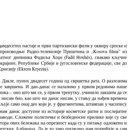
амдесетих настаје и први партизански филм у оквиру српске и
 производњи Радио-телевизије Приштина и „Kosova filma” из
ратног дневника Фадиља Хоџе (Fadil Hoxhës), свакако кључне
рајине, Републике Србије и југословенске федерације, све до
риезију (Ekrem Kryeziu).
 Дакле, пуних двадесет година од свршетка рата. О разлозима
је завршена. И дан-данас се налазимо у првим редовима наше
ника – оно што ми се, у првом тренутку, учинило лакшим да се
а нисам био, као што ни данас нисам, у стању да нађем времена
љује само онај део који је, у фрагментима, штампан у часопису
ам данас доступне из историје косметске ратне и послератне
 наводи. Сложене политичке и безбедносне прилике које су све
аутора ових бележака на опрезност када су у питању одложено и
тских Албанаца. Да је то тако посредно нам потврђује и сам