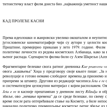
титоистичку власт филм доиста био „најважнија уметност наше
КАД ПРОЛЕЋЕ КАСНИ
Према идеолошки и жанровски увелико окошталом и неупитном 
југословенске кинематографије чији су аутори у целости к
Приштине, премијерно приказан у лето 1979. године. Филм и
политичке личности из редова косметских Албанаца, како за 
њеног распада. Сценаристи филма били су Азем Шкрељи (Azem S
Фрагментарне
белешке свога ратног дневника
Kur pranvera v
овога „кашњења” Хоџа у предговору своје књиге пише: „За н
револуције и готово немамо слободног времена да прионемо и 
припреми за штампу. Другови из редакције часописа
Jeta e re
с
и систематизујем целокупни материјал с којим располажем.
Ов
Jeta e re
и касније прештампан у дневном листу
Rilindja
и обј
збиље, ово „немање времена” да се среде белешке, по свему с
време после рата оптерећивале стање на Космету, а биле непос
накнадно политичко промишљање косметске ратне збиље из уг