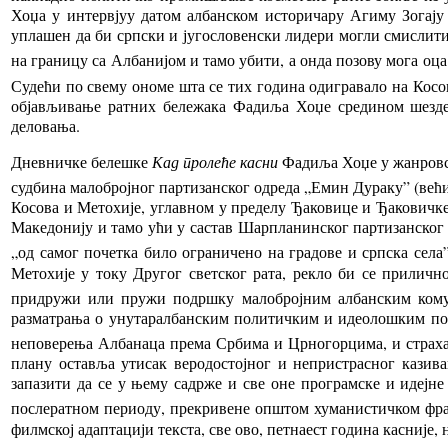
Хоџа у интервјуу датом албанском историчару Агиму Зогају (
уплашен да би српски и југословенски лидери могли смислити 
на границу са Албанијом и тамо убити, а онда позову мога оц
Судећи
по
свему ономе шта се тих година одигравало на Косов
објављивање ратних бележака Фадиља Хоџе средином шездес
деловања.
Дневничке
белешке
Кад пролеће касни
Фадиља Хоџе у жанровск
судбина малобројног партизанског одреда „Емин Дураку” (већ
Косова и Метохије, углавном у пределу Ђаковице и Ђаковичке 
Македонију и тамо ући у састав Шарпланинског партизанског
„од самог почетка било ограничено на градове и српска села”
Метохије у току Другог светског рата, рекло би се прилич
придружи или пружи подршку малобројним албанским комуни
разматрања о унутаралбанским политичким и идеолошким поде
неповерења Албанаца према Србима и Црногорцима, и страха 
плану оставља утисак веродостојног и непристрасног казив
запазити да се у њему садрже и све оне програмске и идејне
послератном периоду, прекривене општом хуманистичком фра
филмској адаптацији текста, све ово, петнаест година касније,