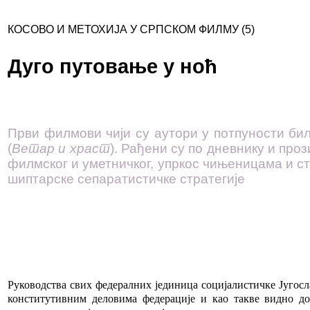
КОСОВО И МЕТОХИЈА У СРПСКОМ ФИЛМУ (5)
Дуго путовање у ноћ
Први филмови чији су аутори у потпуности би
(
Ветар и храст
). Рађени су по дневнику и пр
филмског и уметничког, упркос чињеницама и ст
шиптарске сепаратистичке стратегије
Руководства свих федералних јединица социјалистичке Југосла
конститутивним деловима федерације и као такве видно до