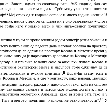
дине: „Заиста, одмах по окончању рата 1945. године, био сам
тих година, плашио сам се да ме Срби могу ухапсити и послати
4
ију!?
Мој
страх од затварања остао је и много година касније.”
5
деоника, његов страх од хапшења није био безразложан.
Стога
е грађе него у знатној мери и чин ангажованог политичког
штиво у којем се хронолошким редом описују ратна збивања и
 току нешто више од педесет дана његовог боравка на простору
могућности да се одржи на простору Косова и Метохије прећи у
е чињеницу да је партизанско деловање на Косову и Метохији
 догађаја и прилика везаних само за албански живаљ Косова и
шистичким окупатором земље и насупрот томе одбијању да се
8
атра „српским и руским агентима”.
Додајући
свему
томе и
осова и Метохије, а све у контексту, како наводи, „великог
алансирани историографски и идеолошки текст који на општем
у данашњих сазнања и историјског исхода догађаја, лако је
епаратизма косметских Албанаца, како за време рата тако и у
10
 Титу и његовој политици „националне равноправности”.
У