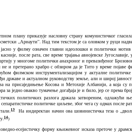
пном плану приказује насловну страну комунистичког гласи
сметски „Арнаути”. Над тим текстом је са оловком у руци надв
јасно у филму означен главни идеолошки и политички мотив 
касније, после рата, све време трајања авнојевске Југославије
у Партију у многоме политички анахроног и превазиђеног Брозов
не и претерано храбро с обзиром да је Тито у време појаве ф
ућом филмском инструментализацијом у актуалне политичке с
ођи државе и актуалном руководству земље, али и широј јавнос
а на присаједињење Косова и Метохије Албанији, а која су по
ра за једно овакво тумачење догађаја је и било, јер се према бр
ктичких политичких разлога држала затвореним, одлажући ње
сепаратистичке политичке циљеве, због чега су одмах после рата
13
тали.
На
индиректан
начин ова шовинистичка теза о „двол
14
у.
)
поведно-есејистичку форму књижевног исказа преточе у драмс