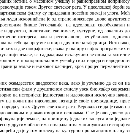
страних истина о масовном учешћу и равноправном доприносу
 револуцији током Другог светског рата. У идеолошкој борби за
партизанском филму су придавани посебни значај и улога. Моћ
ања људи искоришћена је од стране инжењера „нове друштвене
просторима бивше Југославије, на идеолошки свеобухватан и
 и друштва, политичке, економске, културне, од локалних до
штвеног интереса, али и регионалног, републичког, односно
ла на себе да преузме и шира друштвена заједница. Исто тако,
личких и две покрајинске, свака у оквиру својих програмских и
окупацији земље, са садржајима искључиво везаним за матичне
аковољном и пропорционалном учешћу свих народа и народности
 граница земље и њиховог каснијег, кроз процес перманентних
них осамдесетих двадесетог века, лако је уочљиво да се он на
партизански филм у друштвеном смислу увек био
хипер
савремен
е говорио на историјски једностран и идеолошки искључив начин,
ту на политици идеолошке негације своје претходнице, прве
арода у току Другог светског рата. Веровало се да је само на
 идеолошким и државотворним основама. Све је ово довело до
 окупацији земље, на принципу једнаких заслуга или једнаке
него у другим областима стваралаштва манипулисало историјом
мо
рећи да је у том погледу на културно-пропагандном плану за