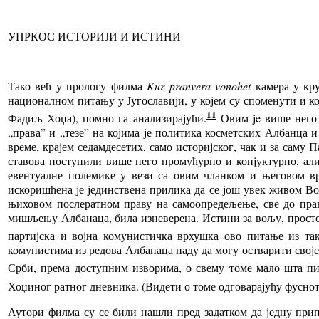
УПРКОС ИСТОРИЈИ И ИСТИНИ
Тако
већ у прологу филма
Kur pranvera vonohet
камера у кру
националном питању у Југославији, у којем су споменути и ко
11
Фадиљ Хоџа), помно га анализирајући.
Овим јe више него 
„права” и „тезе” на којима је политика косметских Албанца и 
време, крајем седамдесетих, само историјског, чак и за сам
ставова поступили више него промућурно и конјуктурно, али 
евентуалне полемике у вези са овим чланком и његовом вр
искоришћена је јединствена прилика да се још увек живом В
њиховом послератном праву на самоопредељење, све до прав
мишљењу Албанаца, била изневерена.
Истини
за вољу, просто
партијска и војна комунистичка врхушка ово питање из та
комунистима из редова Албанаца наду да могу остварити своје 
Срби, према доступним изворима, о свему томе мало шта пи
Хоџиног ратног дневника. (Видети о томе одговарајућу фуснот
Аутори филма су се били нашли пред задатком да једну при