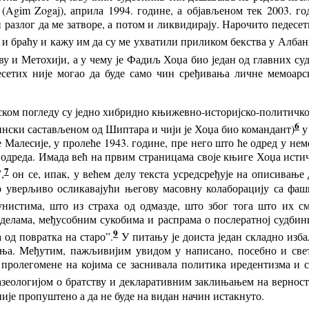
Agim Zogaj), априла 1994. године, а објављеном тек 2003. го
разлог да ме затворе, а потом и ликвидирају. Нарочито педесе
а и браћу и кажу им да су ме ухватили приликом бекства у Албан
у и Метохији, а у чему је Фадиљ Хоџа био један од главних су
етих није могао да буде само чин сређивања личне мемоарск
ом погледу су једно хибридно књижевно-историјско-политичко 
6
ински састављеном од Шиптара и чији је Хоџа био командант)
у
Малесије, у пролеће 1943. године, пре него што ће одред у не
 одреда.
И
мада
већ на првим страницама своје књиге Хоџа истич
7
,
он се, ипак, у већем делу текста усредсређује на описивање
но уверљиво осликавајући његову масовну колаборацију са фа
стима, што из страха од одмазде, што због тога што их см
лама, међусобним сукобима и распрама о послератној судбини К
9
од повратка на старо”.
У питању је доиста један складно изб
ања.
Међутим,
пажљивијим увидом у написано, посебно и светл
 пролегомене на којима се заснивала политика иредентизма и с
зеологијом о братству и декларативним заклињањем на верност
 није пропуштено а да не буде на видан начин истакнуто.