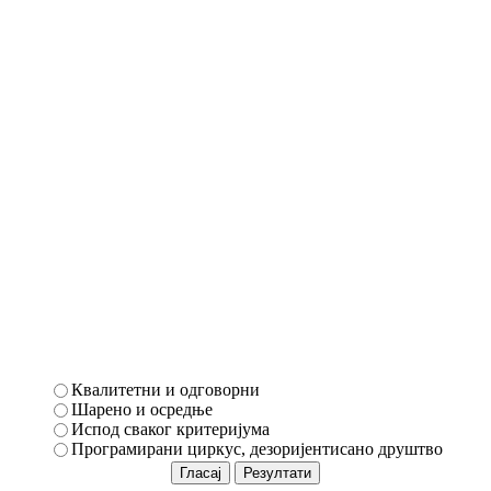
Квалитетни и одговорни
Шарено и осредње
Испод сваког критеријума
Програмирани циркус, дезоријентисано друштво