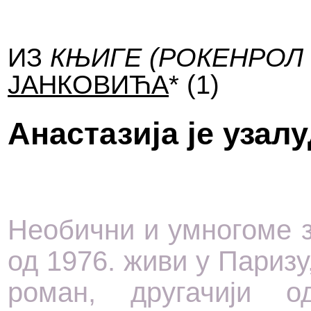
ИЗ
КЊИГЕ
(РОКЕНРОЛ
ЈАНКОВИЋА
* (1)
Анастазија је узал
Необични и умногоме з
од 1976. живи у Паризу
роман, другачији 