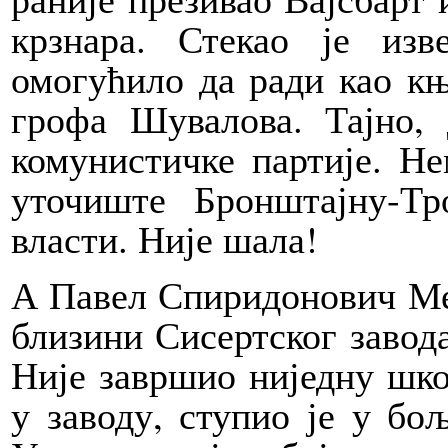
крзнара. Стекао је из
омогућило да ради као к
грофа Шувалова. Тајно, 
комунистичке партије. Н
уточиште Бронштајну-Тр
власти. Није шала!
А Павел Спиридонович Мед
близини Сисертског завода
Није завршио ниједну шко
у заводу, ступио је у бо