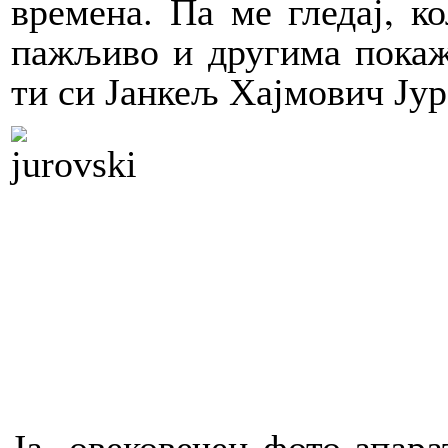
времена. Па ме гледај, к
пажљиво и другима покажи
ти си Јанкељ Хајмович Јур
Ја, овековечен фото-апара