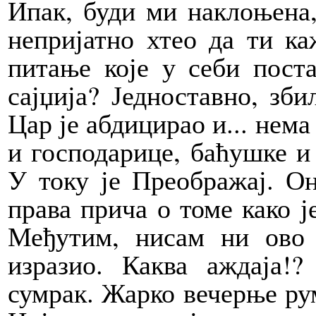
Ипак, буди ми наклоњена,
непријатно хтео да ти ка
питање које у себи пост
сајџија? Једноставно, зби
Цар је абдицирао и... нем
и господарице, баћушке и
У току је Преображај. Он
права прича о томе како ј
Међутим, нисам ни ово 
изразио. Каква аждаја!
сумрак. Жарко вечерње рум