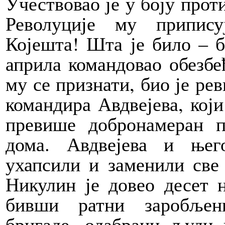
Учествовао је у боју прот
Револуције му припису
Којешта! Шта је било – б
априла командовао обезбе
му се признати, био је ре
командира Авдвејева, који
превише добронамеран п
дома. Авдвејева и ње
ухапсили и заменили све
Никулин је довео десет 
бивши ратни заробљен
бригаде, одабрани људи