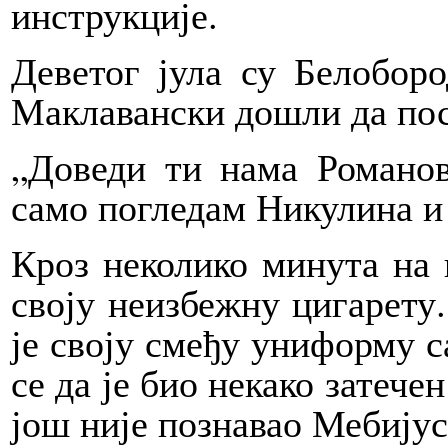
инструкције.
Деветог јула су Белобор
Маклавански дошли да пос
„Доведи ти нама Романов
само погледам Никулина и
Кроз неколико минута на 
своју неизбежну цигарету
је своју смеђу униформу 
се да је био некако затече
још није познавао Мебијус