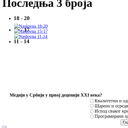
Последња 3 броја
18 - 20
15 - 17
11 - 14
Mедији у Србији у првој деценији XXI века?
Квалитетни и о
Шарено и осред
Испод сваког кр
Програмирани ци