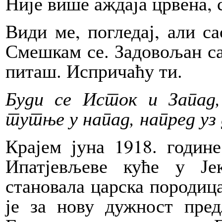
Није више аждаја црвена, с
Види ме, погледај, али са
Смешкам се. Задовољан са
питаш. Испричаћу ти.
Буди се Исток и Запад,
тутње у напад, напред уз д
Крајем јуна 1918. годин
Ипатјевљеве куће у Је
становала царска породиц
је за нову дужност пре