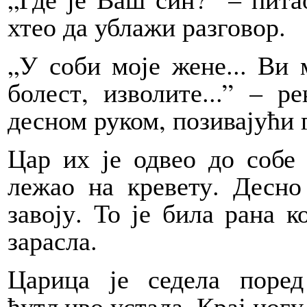
хтео да ублажи разговор.
„У соби моје жене... Ви 
болест, изволите...” – р
десном руком, позивајући г
Цар их је одвео до собе 
лежао на кревету. Десно
завоју. То је била рана к
зарасла.
Царица је седела поре
ћутљиво устала. Крај ногу 