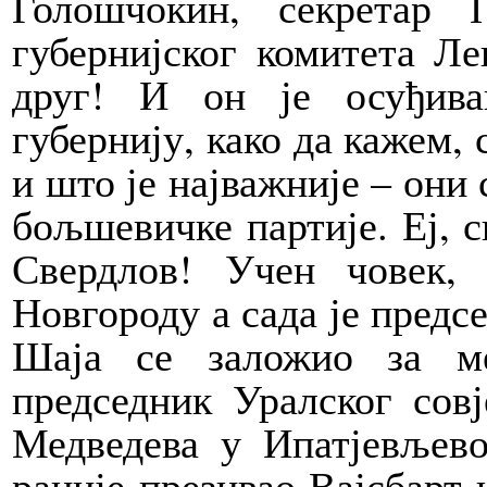
Голошчокин, секретар 
губернијског комитета Ле
друг! И он је осуђив
губернију, како да кажем, 
и што је најважније – они
бољшевичке партије. Еј, 
Свердлов! Учен човек,
Новгороду а сада је предсе
Шаја се заложио за ме
председник Уралског совј
Медведева у Ипатјевљево
раније презивао Вајсбарт 