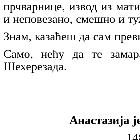
прчварнице, извод из мати
и неповезано, смешно и туж
Знам, казаћеш да сам прев
Само, нећу да те замар
Шехерезада.
Анастазија ј
14