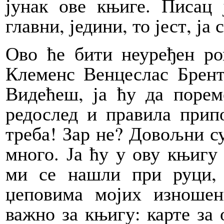
јунак ове књиге. Писац 
главни, једини, то јест, ја
Ово ће бити неуређен ро
Клеменс Венцеслас Брент
Видећеш, ја ћу да порем
редослед и правила прип
треба! Зар не? Довољни с
много. Ја ћу у ову књигу
ми се нашли при руци,
џеповима мојих изноше
важно за књигу: карте за 