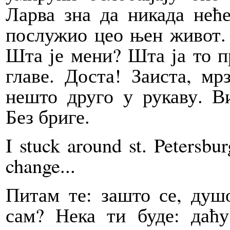
Ларва зна да никада неће
послужио цео њен живот. З
Шта је мени? Шта ја то п
главе. Доста! Заиста, м
нешто друго у рукаву. Ви
Без бриге.
I stuck around st. Petersbu
change...
Питам те: зашто се, душ
сам? Нека ти буде: даћу