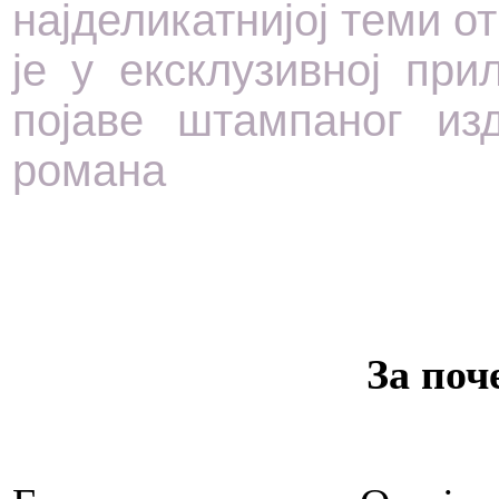
најделикатнијој теми от
је у ексклузивној пр
појаве штампаног из
романа
За поч