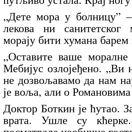
„Дете мора у болницу” –
лекова ни санитетског 
морају бити хумана барем 
„Оставите ваше моралне 
Мебијус озлојеђено. „Ви 
не дозвољавамо да нам на
је воља, али о Романовима
Доктор Боткин је ћутао. З
врата. Ушле су кћерк
посматрале необичне госте