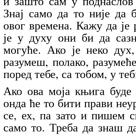
и зашто сам у поднаслов
Знај само да то није да 
овог времена. Кажу да је 
је у духу они би да сазн
могуће. Ако је неко дух,
разумеш, полако, разумећ
поред тебе, са тобом, у теб
Ако ова моја књига буде 
онда ће то бити прави неу
се, ех, па зато и пишем с
само то. Треба да знаш да