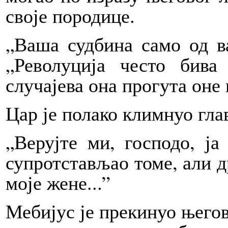
своје породице.
„Ваша судбина само од ва
„Револуција често бива
случајева она прогута оне 
Цар је полако климнуо гла
„Верујте ми, господо, ја
супротстављао томе, али др
моје жене...”
Мебијус је прекинуо његов