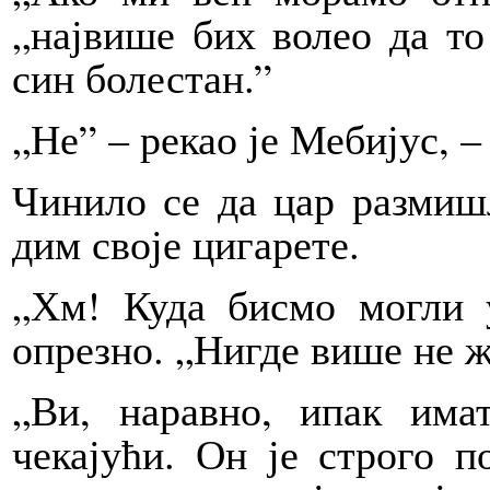
„највише бих волео да то
син болестан.”
„Не” – рекао је Мебијус, –
Чинило се да цар размиш
дим своје цигарете.
„Хм! Куда бисмо могли у
опрезно. „Нигде више не ж
„Ви, наравно, ипак има
чекајући. Он је строго п