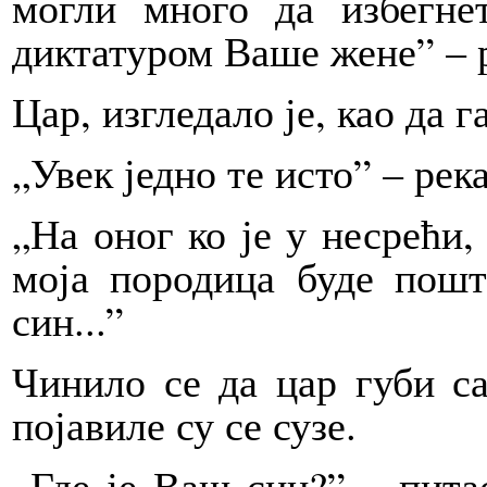
могли много да избегне
диктатуром Ваше жене” – р
Цар, изгледало је, као да г
„Увек једно те исто” – река
„На оног ко је у несрећи,
моја породица буде пошт
син...”
Чинило се да цар губи с
појавиле су се сузе.
„Где је Ваш син?” – пита