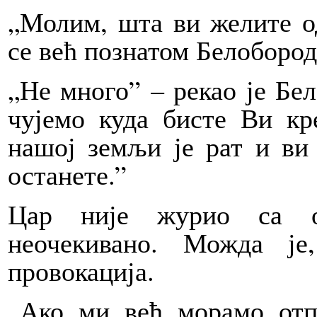
„Молим, шта ви желите од
се већ познатом Белобород
„Не много” – рекао је Бе
чујемо куда бисте Ви кр
нашој земљи је рат и ви
останете.”
Цар није журио са о
неочекивано. Можда ј
провокација.
„Ако ми већ морамо отпу