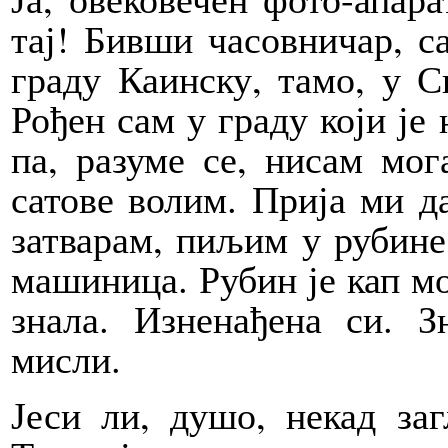
тај! Бивши часовничар, са
граду Каинску, тамо, у Си
Рођен сам у граду који је
па, разуме се, нисам мог
сатове волим. Прија ми д
затварам, пиљим у рубине
машиница. Рубин је кап мо
знала. Изненађена си. 
мисли.
Јеси ли, душо, некад за