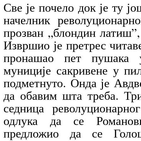
Све је почело док је ту јо
начелник револуционарн
прозван „блондин латиш”, 
Извршио је претрес читаве
пронашао пет пушака 
муниције сакривене у пиљ
подметнуто. Онда је Авдв
да обавим шта треба. Три
седница револуционарног
одлука да се Романов
предложио да се Голо