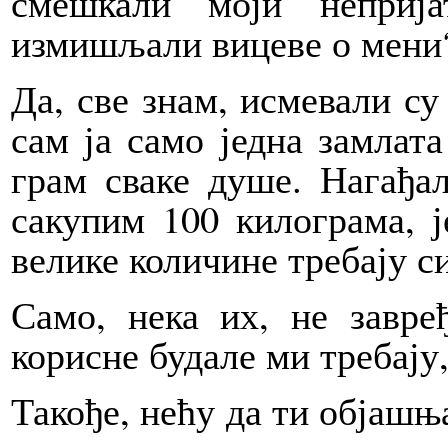
смешкали моји неприј
измишљали вицеве о мени
Да, све знам, исмевали су
сам ја само једна замлата
грам сваке душе. Нагађа
сакупим 100 килограма, је
велике количине требају си
Само, нека их, не завр
корисне будале ми требају
Такође, нећу да ти објашњ