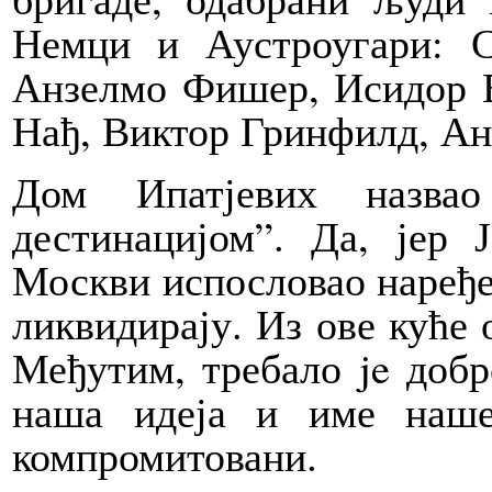
Немци и Аустроугари: С
Анзелмо Фишер, Исидор 
Нађ, Виктор Гринфилд, Ан
Дом Ипатјевих назва
дестинацијом”. Да, јер
Москви испословао наређе
ликвидирају. Из ове куће 
Међутим, требало je добр
наша идеја и име наш
компромитовани.