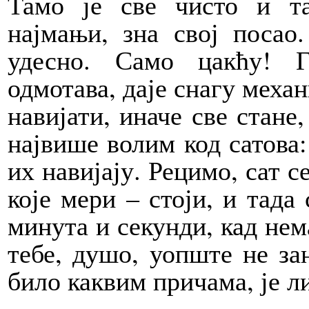
Тамо је све чисто и та
најмањи, зна свој посао.
удесно. Само цакћу! 
одмотава, даје снагу механ
навијати, иначе све стане
највише волим код сатова:
их навијају. Рецимо, сат с
које мери – стоји, и тада
минута и секунди, кад нем
тебе, душо, уопште не за
било каквим причама, је ли