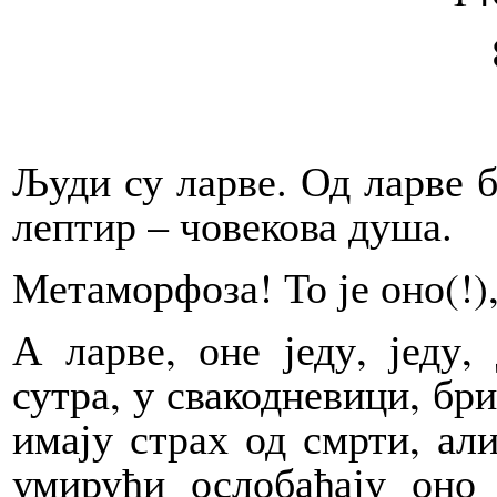
Људи су ларве. Од ларве бу
лептир – човекова душа.
Метаморфоза! То је оно(!)
А ларве, оне једу, једу,
сутра, у свакодневици, бри
имају страх од смрти, ал
умирући ослобађају оно 