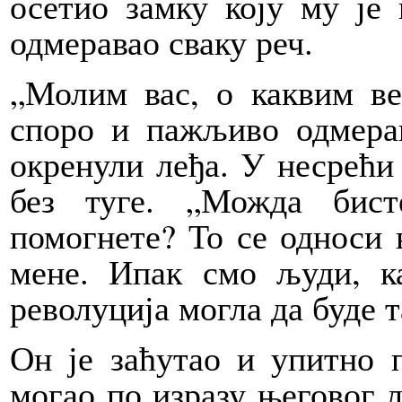
осетио замку коју му је 
одмеравао сваку реч.
„Молим вас, о каквим ве
споро и пажљиво одмерав
окренули леђа. У несрећи 
без туге. „Можда бис
помогнете? То се односи 
мене. Ипак смо људи, к
револуција могла да буде т
Он је заћутао и упитно п
могао по изразу његовог л