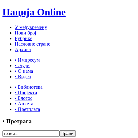
Нација Online
У међувремену
Нови број
Рубрике
Насловне стране
Архива
• Импресум
• Људи
• О нама
• Видео
• Библиотека
• Пројекти
• Блогос
• Анкета
• Претплата
• Претрага