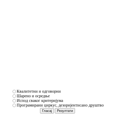
Квалитетни и одговорни
Шарено и осредње
Испод сваког критеријума
Програмирани циркус, дезоријентисано друштво