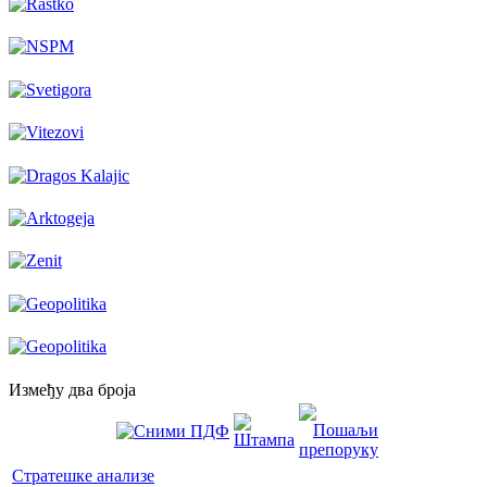
Између два броја
Стратешке анализе