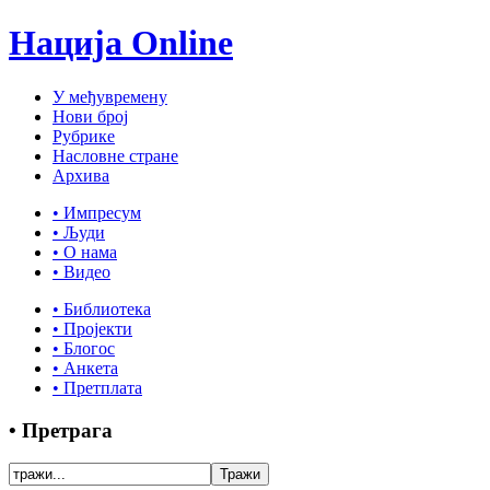
Нација Online
У међувремену
Нови број
Рубрике
Насловне стране
Архива
• Импресум
• Људи
• О нама
• Видео
• Библиотека
• Пројекти
• Блогос
• Анкета
• Претплата
• Претрага