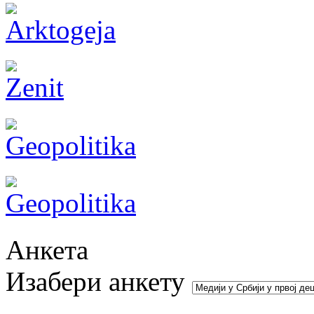
Анкета
Изабери анкету