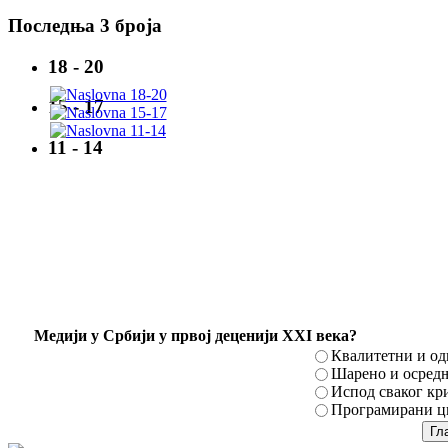
Последња 3 броја
18 - 20
15 - 17
11 - 14
Mедији у Србији у првој деценији XXI века?
Квалитетни и о
Шарено и осред
Испод сваког кр
Програмирани ци