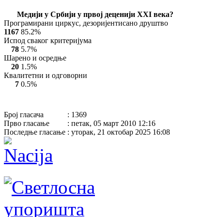
Mедији у Србији у првој деценији XXI века?
Програмирани циркус, дезоријентисано друштво
1167
85.2%
Испод сваког критеријума
78
5.7%
Шарено и осредње
20
1.5%
Квалитетни и одговорни
7
0.5%
Број гласача
: 1369
Прво гласање
: петак, 05 март 2010 12:16
Последње гласање
: уторак, 21 октобар 2025 16:08