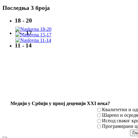
Последња 3 броја
18 - 20
15 - 17
11 - 14
Mедији у Србији у првој деценији XXI века?
Квалитетни и о
Шарено и осред
Испод сваког кр
Програмирани ци