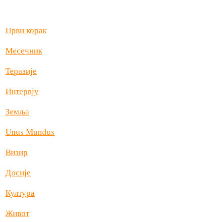
Први корак
Месечник
Теразије
Интервју
Земља
Unus Mundus
Визир
Досије
Култура
Живот