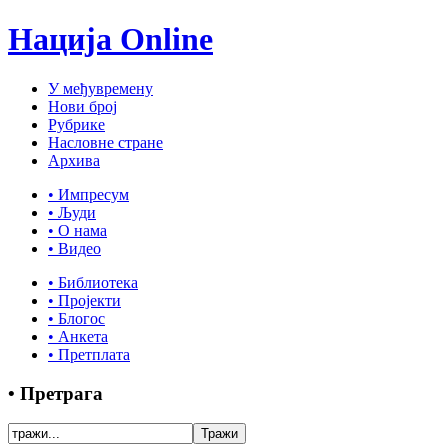
Нација Online
У међувремену
Нови број
Рубрике
Насловне стране
Архива
• Импресум
• Људи
• О нама
• Видео
• Библиотека
• Пројекти
• Блогос
• Анкета
• Претплата
• Претрага