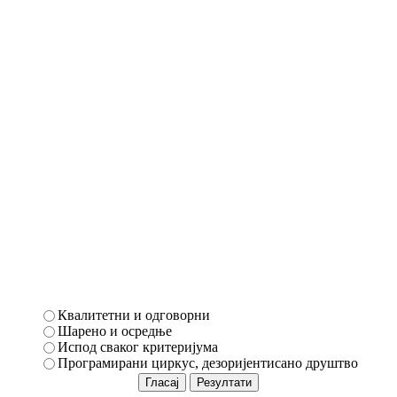
Квалитетни и одговорни
Шарено и осредње
Испод сваког критеријума
Програмирани циркус, дезоријентисано друштво