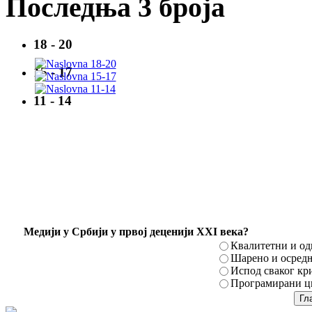
Последња 3 броја
18 - 20
15 - 17
11 - 14
Mедији у Србији у првој деценији XXI века?
Квалитетни и о
Шарено и осред
Испод сваког кр
Програмирани ци