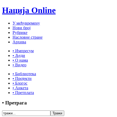
Нација Online
У међувремену
Нови број
Рубрике
Насловне стране
Архива
• Импресум
• Људи
• О нама
• Видео
• Библиотека
• Пројекти
• Блогос
• Анкета
• Претплата
• Претрага