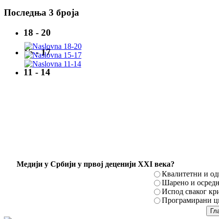
Последња 3 броја
18 - 20
15 - 17
11 - 14
Mедији у Србији у првој деценији XXI века?
Квалитетни и о
Шарено и осред
Испод сваког кр
Програмирани ци