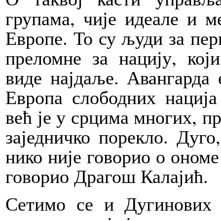
групама, чије идеале и 
Европе. То су људи за пери
преломне за нацију, који
виде најдаље. Авангарда 
Европа слободних нација
већ је у срцима многих, 
заједничко порекло. Дуго
нико није говорио о ономе 
говорио Драгош Калајић.
Сетимо се и Дугинових