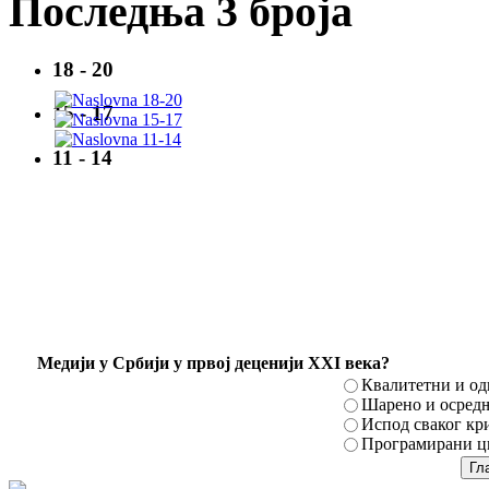
Последња 3 броја
18 - 20
15 - 17
11 - 14
Mедији у Србији у првој деценији XXI века?
Квалитетни и о
Шарено и осред
Испод сваког кр
Програмирани ци