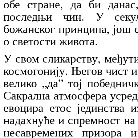
обе стране, да би данас
последњи чин. У секул
божанског принципа, још 
о светости живота.
У свом сликарству, међути
космогонију. Његов чист и
велико „да” тој победнич
Сакрална атмосфера усред
евоцира етос јединства 
надахнуће и спремност на 
несавремених призора и