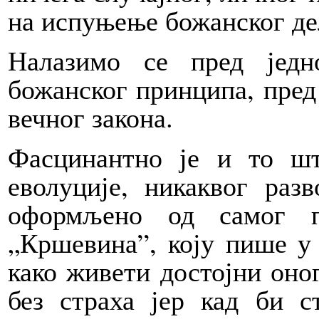
на испуњење божанског де
Налазимо се пред једн
божанског принципа, пред
вечног закона.
Фасцинантно је и то ш
еволуције, никаквог разв
оформљено од самог п
„Кршевина”, коју пише у 
како живети достојни оног
без страха јер кад би с