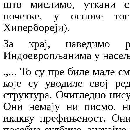
што мислимо, уткани с
почетке, у основе то
Хипербореји).
За крај, наведимо 
Индоевропљанима у насељ
„... То су пре биле мале с
које су уводиле свој р
структура. Очигледно нису
Они немају ни писмо, н
икакву префињеност. Они
посебне судбине, значајне 