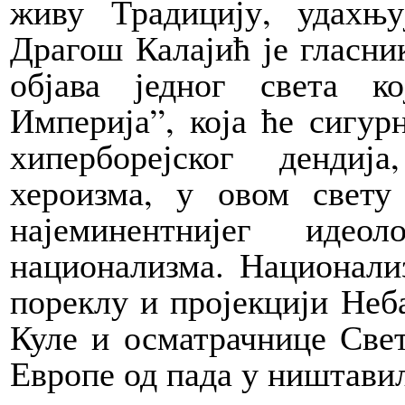
живу Традицију, удахњ
Драгош Калајић је гласни
објава једног света к
Империја”, која ће сигур
хиперборејског денди
хероизма, у овом свету 
најеминентнијег идео
национализма. Национализ
пореклу и пројекцији Неб
Куле и осматрачнице Свет
Европе од пада у ништавил