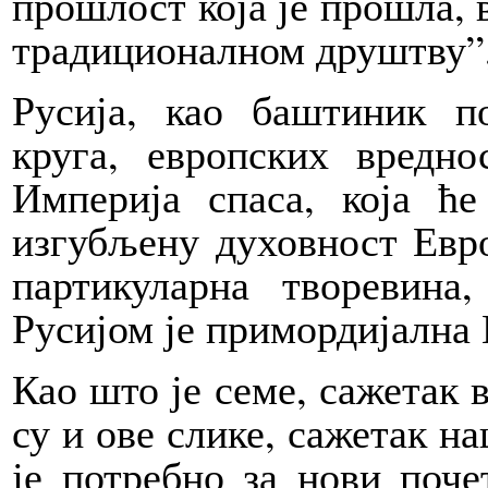
прошлост која је прошла, в
традиционалном друштву”,
Русија, као баштиник по
круга, европских вредно
Империја спаса, која ћ
изгубљену духовност Евро
партикуларна творевина
Русијом је примордијална
Као што је семе, сажетак в
су и ове слике, сажетак на
је потребно за нови поче