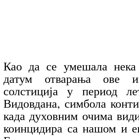
Као да се умешала нека
датум отварања ове и
солстиција у период л
Видовдана, симбола конти
када духовним очима види
коинцидира са нашом и е