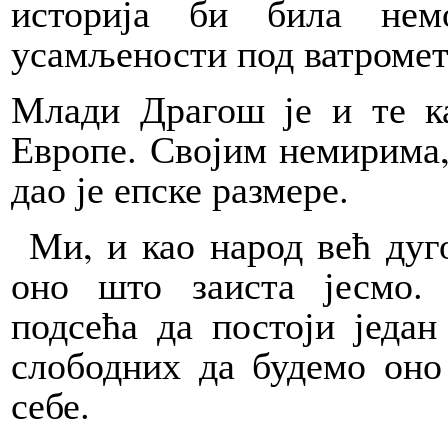
историја би била нем
усамљености под ватромет
Млади Драгош је и те ка
Европе. Својим немирима,
дао је епске размере.
Ми, и као народ већ дуг
оно што заиста јесмо.
подсећа да постоји један
слободних да будемо оно
себе.