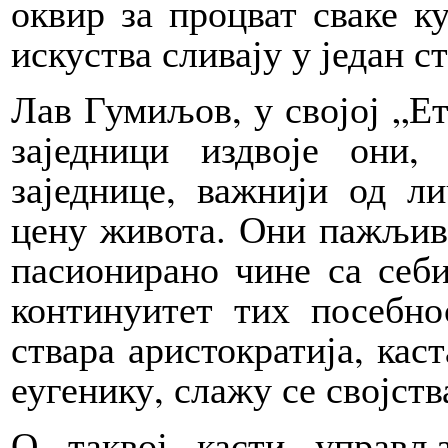
оквир за процват сваке ку
искуства сливају у један с
Лав Гумиљов, у својој „Етн
заједници издвоје они
заједнице, важнији од л
цену живота. Они пажљиво
пасионирано чине са себи
континуитет тих посебно
ствара аристократија, кас
еугенику, слажу се својств
О таквој касти управљ