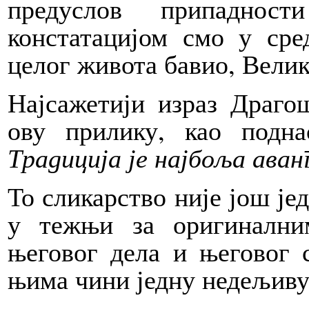
предуслов припадно
констатацијом смо у ср
целог живота бавио, Вели
Најсажетији израз Драгош
ову прилику, као подн
Традиција је најбоља аван
То сликарство није још је
у тежњи за оригинални
његовог дела и његовог с
њима чини једну недељиву