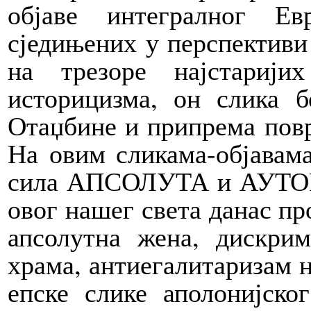
објаве интегралног Е
сједињених у перспективи 
на трезоре најстарији
историцизма, он слика б
Отаџбине и припрема повр
На овим сликама-објавам
сила АПСОЛУТА и АУТОРИ
овог нашег света данас п
апсолутна жена, дискрим
храма, антиегалитаризам н
епске слике аполонијског