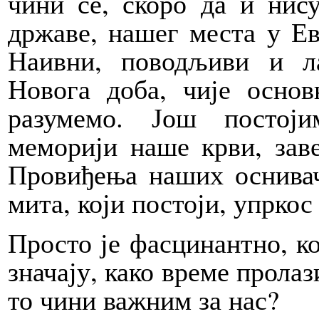
чини се, скоро да и ни
државе, нашег места у Ев
Наивни, поводљиви и л
Новога доба, чије основ
разумемо. Још постој
меморији наше крви, зав
Провиђења наших оснивача
мита, који постоји, упрко
Просто је фасцинантно, к
значају, како време пролаз
то чини важним за нас?