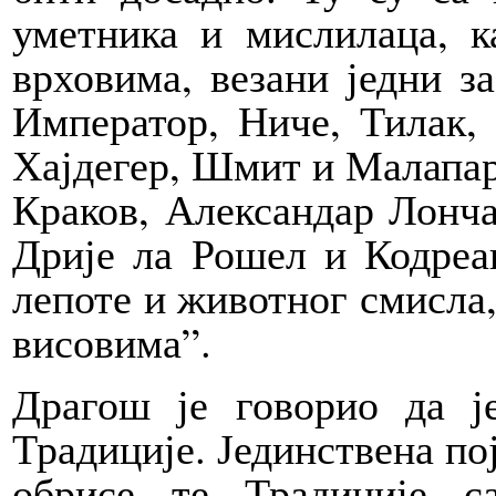
уметника и мислилаца, к
врховима, везани једни за
Император, Ниче, Тилак, 
Хајдегер, Шмит и Малапар
Краков, Александар Лонча
Дрије ла Рошел и Кодреан
лепоте и животног смисла,
висовима”.
Драгош је говорио да ј
Традиције. Јединствена пој
обрисе те Традиције с