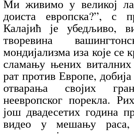
Ми живимо у великој ла
доиста европска?”, с 
Калајић је убедљиво, 
творевина вашингтонс
мондијализма иза које се 
сламању њених виталних 
рат против Европе, добија 
отварања својих гра
неевропског порекла. Ри
још двадесетих година п
видео у мешању раса,