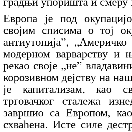
градњи упоришта и смеру 
Европа је под окупациј
својим списима о тој ок
антиутопија”, „Америчко 
модерном варварству и 
рекао своје „не” владавин
корозивном дејству на наш
је капитализам, као с
трговачког сталежа изн
завршио са Европом, као
схваћена. Исте силе дест