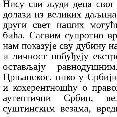
Нису сви људи деца свог
долази из великих даљина 
други свет наших могућ
бића. Сасвим супротно вр
нам показује сву дубину на
и личност побуђују екстр
остављају равнодушн
Црњанског, нико у Србији
и кохерентношћу о право
аутентични Србин, ве
суштинским везама, вред