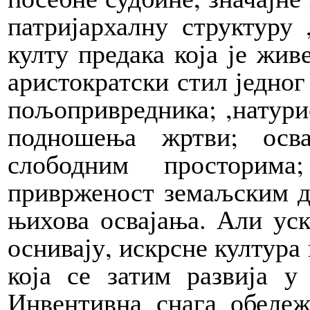
патријархалну структуру 
култу предака која је жив
аристократски стил једног
пољопривредника; ,натури
подношења жртви; осв
слободним просторим
приврженост земаљским д
њихова освајања. Али уск
оснивају, искрсне култура
која се затим развија у
Инвентивна снага обележ