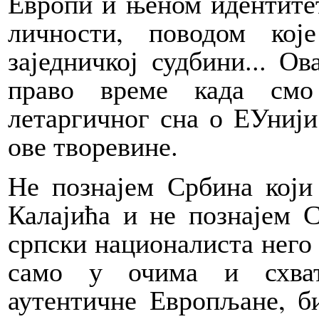
Европи и њеном идентите
личности, поводом ко
заједничкој судбини... Ов
право време када смо
летаргичног сна о ЕУнији
ове творевине.
Не познајем Србина који
Калајића и не познајем С
српски националиста него 
само у очима и схват
аутентичне Европљане, б