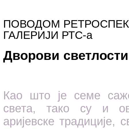
ПОВОДОМ РЕТРОСПЕК
ГАЛЕРИЈИ РТС-а
Дворови светлости
Као што је семе саже
света, тако су и о
аријевске традиције, 