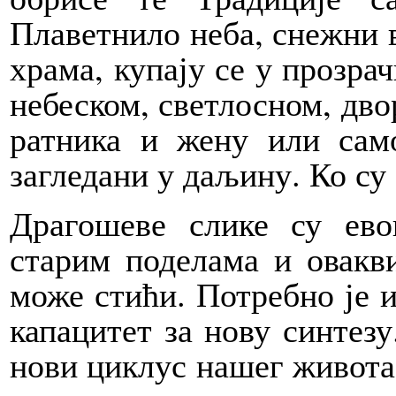
Плаветнило неба, снежни 
храма, купају се у прозра
небеском, светлосном, дво
ратника и жену или само
загледани у даљину. Ко су 
Драгошеве слике су ево
старим поделама и овакв
може стићи. Потребно је и
капацитет за нову синтезу
нови циклус нашег живота.