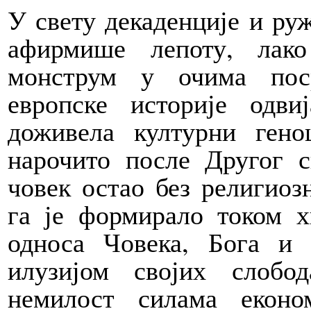
У свету декаденције и руж
афирмише лепоту, лако
монструм у очима пос
европске историје одв
доживела културни гено
нарочито после Другог с
човек остао без религиоз
га је формирало током х
односа Човека, Бога и 
илузијом својих слоб
немилост силама еконо