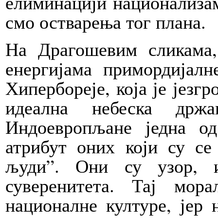
елиминацији национализам
смо остварења тог плана.
На Драгошевим сликама,
енергијама примордијалн
Хипербореје, која је језг
идеална небеска држа
Индоевропљане једна од
атрибут оних који су с
људи”. Они су узор, 
суверенитета. Тај мор
националне културе, јер 