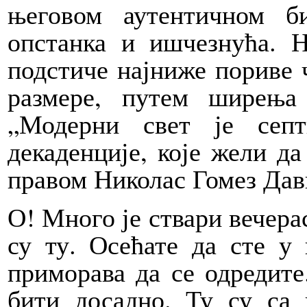
његовом аутентичном 
опстанка и ишчезнућа. 
подстиче најниже пориве ч
размере, путем ширења 
„Модерни свет је сеп
декаденције, које жели да
правом Николас Гомез Дав
О! Много је ствари вечера
су ту. Осећате да сте у 
приморава да се одредит
бити досадно. Ту су са 