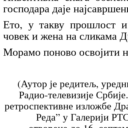
господара даје најсавршени
Ето, у такву прошлост и
човек и жена на сликама Д
Морамо поново освојити 
(Аутор је редитељ, уред
Радио-телевизије Србије.
ретроспективне изложбе Др
Реда” у Галерији РТС
отворена до 16. септе