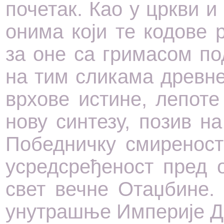
почетак. Као у цркви и
онима који те кодове р
за оне са гримасом п
на тим сликама древн
врхове истине, лепоте
нову синтезу, позив н
Победничку смиреност
усредсређеност пред 
свет вечне Отаџбине.
унутрашње Империје Д