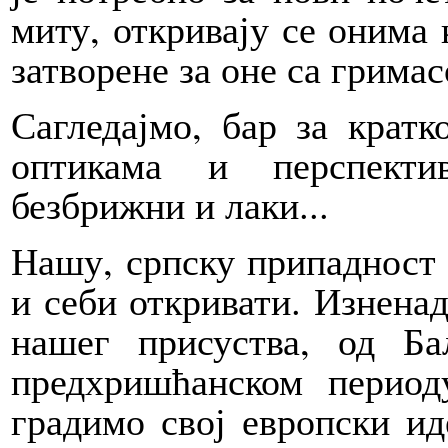
миту, откривају се онима к
затворене за оне са грима
Сагледајмо, бар за кратк
оптикама и перспекти
безбрижни и лаки...
Нашу, српску припадност
и себи откривати. Изнена
нашег присуства, од Б
предхришћанском период
градимо свој европски и