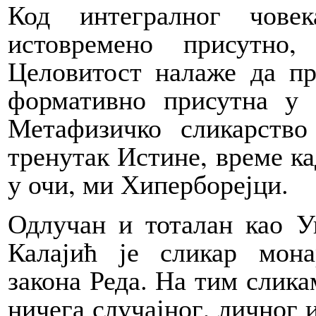
Код интегралног чове
истовремено присутно
Целовитост налаже да пр
формативно присутна у
Метафизичко сликарство
тренутак Истине, време ка
у очи, ми Хиперборејци.
Одлучан и тоталан као 
Калајић је сликар мона
закона Реда. На тим слика
ничега случајног, личног 