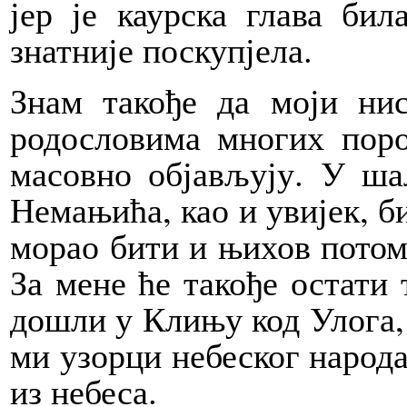
јер је каурска глава бил
знатније поскупјела.
Знам такође да моји ни
родословима многих поро
масовно објављују. У ша
Немањића, као и увијек, б
морао бити и њихов потома
За мене ће такође остати 
дошли у Клињу код Улога, 
ми узорци небеског народа,
из небеса.