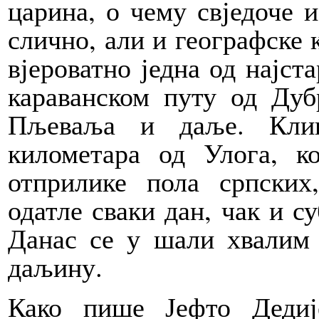
царина, о чему свједоче 
слично, али и географске к
вјероватно једна од најст
караванском путу од Дуб
Пљеваља и даље. Клињ
километара од Улога, ко
отприлике пола српских
одатле сваки дан, чак и с
Данас се у шали хвалим 
даљину.
Како пише Јефто Дедиј