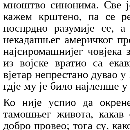
мноштво синонима. Све ј
кажем крштено, па се р
поспрдно разумије се, а
некадашњег америчког пре
најсиромашнијег човјека з
из војске вратио са екав
вјетар непрестано дувао у 
гдје му је било најлепше у
Ко није успио да окрен
тамошњег живота, какав с
добро провео; тога су, как