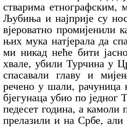
стварима етнографским, 
Љубиња и најприје су нос
вјероватно промијенили к
њих мука натјерала да сп
ми никад неће бити јасно
хвале, убили Турчина у Ц
спасавали главу и мије
речено у шали, рачуница н
бјегунаца убио по једног 
педесет година, а камоли п
прелазили и на Србе, али 