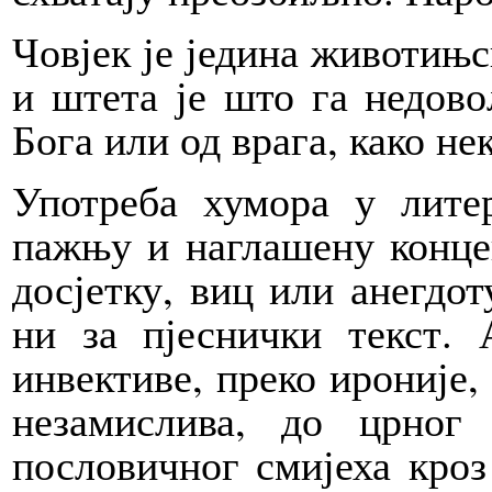
Човјек је једина животињск
и штета је што га недово
Бога или од врага, како не
Употреба хумора у литер
пажњу и наглашену концен
досјетку, виц или анегдот
ни за пјеснички текст.
инвективе, преко ироније,
незамислива, до црног
пословичног смијеха кроз