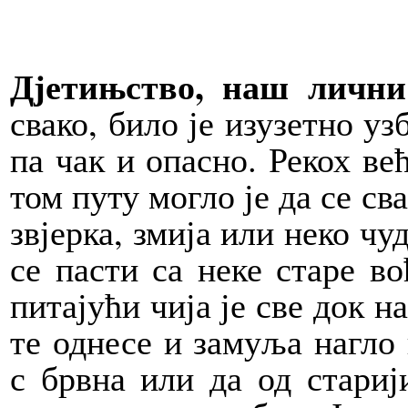
Дјетињство, наш лични
свако, било је изузетно уз
па чак и опасно. Рекох ве
том путу могло је да се св
звјерка, змија или неко чу
се пасти са неке старе во
питајући чија је све док н
те однесе и замуља нагло
с брвна или да од стариј