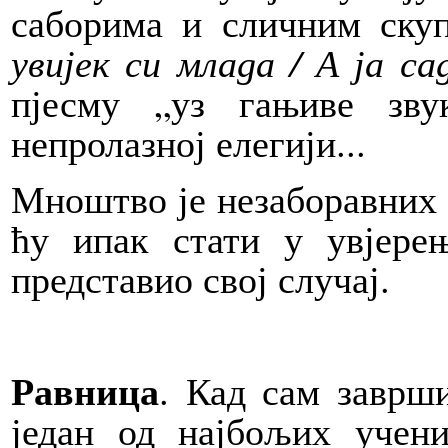
саборима и сличним ску
увијек си млада / А ја с
пјесму „уз гањиве зв
непролазној елегији...
Мноштво је незаборавних д
ћу ипак стати у увјере
представио свој случај.
Равница
. Кад сам заврш
један од најбољих учен