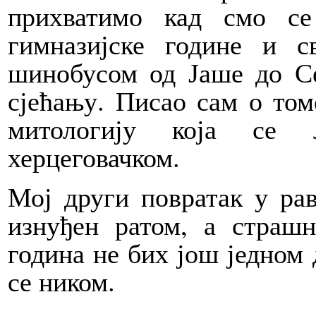
прихватимо кад смо се
гимназијске године и с
шинобусом од Јаше до С
сјећању. Писао сам о том
митологију која се 
херцеговачком.
Мој други повратак у рав
изнуђен ратом, а страш
година не бих још једном 
се ником.