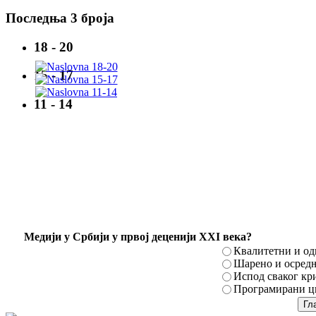
Последња 3 броја
18 - 20
15 - 17
11 - 14
Mедији у Србији у првој деценији XXI века?
Квалитетни и о
Шарено и осред
Испод сваког кр
Програмирани ци