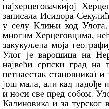
најхерцеговачкијој Херце
записала Исидора Секулић
у селу Клињи код Улога,
многим Херцеговцима, нећ
закукуљена моја географиј
Улог је варошица на Не
највећи српски град на 
петнаестак становника) и 
још мала, али кад надође 
и носи све пред собом. Ул
Калиновика и за турског в