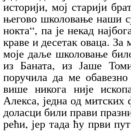
историји, мој старији брат
његово школовање наши с
нокта“, па је некад најбог
краве и десетак оваца. За 
моје даље школовање било
из Баната, из Јаше Томи
поручила да ме обавезно
више никога није ископ
Алекса, једна од митских 
доласци били прави празниц
рећи, јер тада ћу први пут