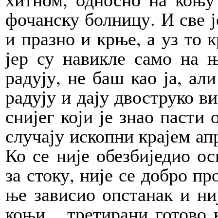
фочанску болницу. И све ј
и празно и крње, а уз то к
јер су навикле само на њ
радују, не баш као ја, ал
радују и дају двоструко в
снијег који је знао пасти
случају ископни крајем ап
Ко се није обезбиједио о
за стоку, није се добро пр
ње зависио опстанак и ниј
коњи... третирани готово 