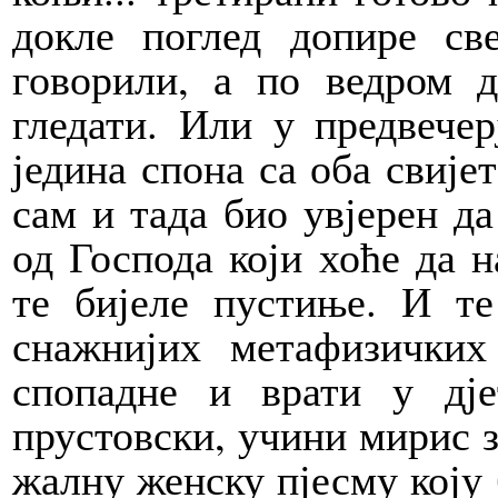
докле поглед допире све
говорили, а по ведром 
гледати. Или у предвечер
једина спона са оба свије
сам и тада био увјерен д
од Господа који хоће да 
те бијеле пустиње. И те
снажнијих метафизичких
спопадне и врати у дје
прустовски, учини мирис з
жалну женску пјесму коју 