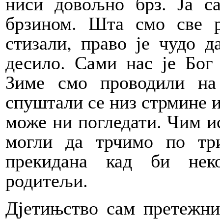
ниси довољно брз. Ја с
брзином. Шта смо све 
стизали, право је чудо 
десило. Сами нас је Бог 
Зиме смо проводили на
спуштали се низ стрмине и 
може ни погледати. Чим ис
могли да трчимо по три
прекидана кад би нек
родитељи.
Дјетињство сам претежни