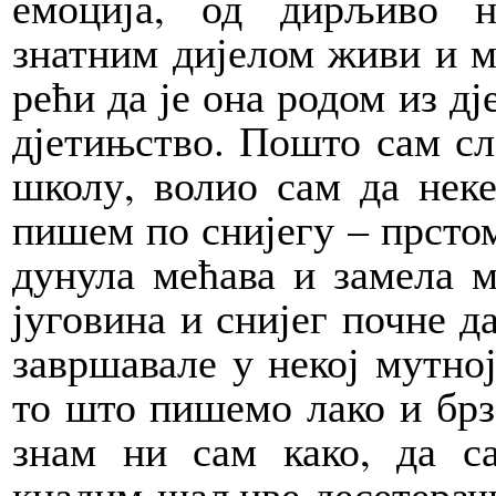
емоција, од дирљиво н
знатним дијелом живи и м
рећи да је она родом из дј
дјетињство. Пошто сам сл
школу, волио сам да нек
пишем по снијегу – прсто
дунула мећава и замела м
југовина и снијег почне да
завршавале у некој мутној
то што пишемо лако и брзо
знам ни сам како, да с
кнадим шаљиве десетерачк