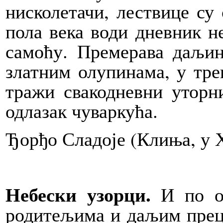
нисколетачи, лествице су
пола века води дневник не
самоћу. Премерава даљи
златним олупинама, у тре
тражи свакодневни уторн
одлазак чуваркућа.
Ђорђо Сладоје (Клиња, у 
Небески узорци.
И по о
родитељима и даљим преци