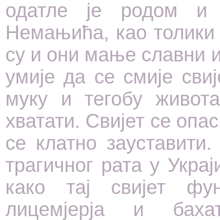
одатле је родом и 
Немањића, као толики
су и они мање славни 
умије да се смије сви
муку и тегобу живота
хватати. Свијет се опа
се клатно зауставити
трагичног рата у Украј
како тај свијет фу
лицемјерја и баха