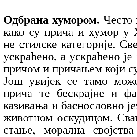
Одбрана хумором.
Често 
како су прича и хумор у 
не стилске категорије. Св
ускраћено, а ускраћено је 
причом и причањем који с
Још увијек се тамо мож
прича те бескрајне и ф
казивања и баснословно је
животном оскудицом. Свак
стање, морална својств