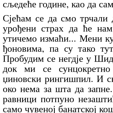
сљедеће године, као да сам
Сјећам се да смо трчали д
урођени страх да ће на
утичемо измаћи... Мени к
ђоновима, па су тако ту
Пробудим се негдје у Шиду
док ми се сунцокретно
џиновски рингишпил. И св
око нема за шта да запне.
равници потпуно незашти
само чувеној банатској кош