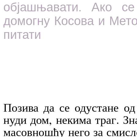
објашњавати. Ако се
домогну Косова и Мето
питати
Позива да се одустане од
нуди дом, некима траг. Зн
масовношћу него за смисл