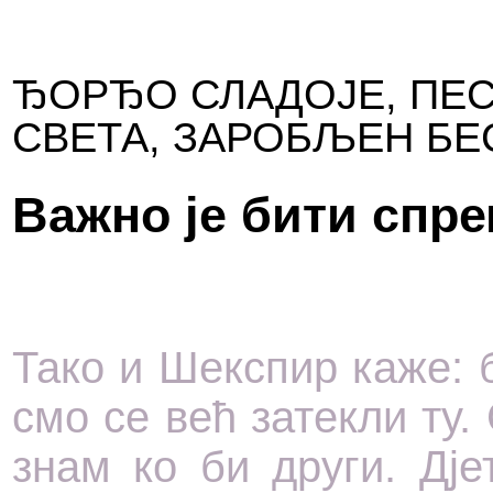
ЂОРЂО СЛАДОЈЕ, ПЕ
СВЕТА, ЗАРОБЉЕН БЕ
Важно је бити спр
Тако и Шекспир каже: б
смо се већ затекли ту.
знам ко би други. Дј