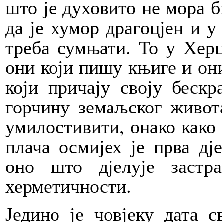
што је духовито не мора б
да је хумор драгоцјен и у
треба сумњати. То у Херц
они који пишу књиге и они
који причају своју беск
горчину земаљског живот
умилостивити, онако како 
плача осмијех је прва дје
оно што дјелује застра
херметичности.
Једино је човјеку дата с