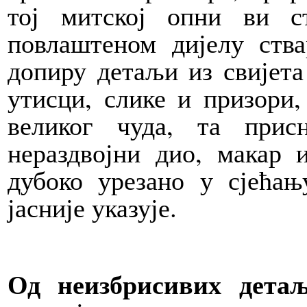
тој митској опни ви 
повлаштеном дијелу ства
допиру детаљи из свијета
утисци, слике и призори,
великог чуда, та прис
нераздвојни дио, макар 
дубоко урезано у сјећањ
јасније указује.
Од неизбрисивих детаљ