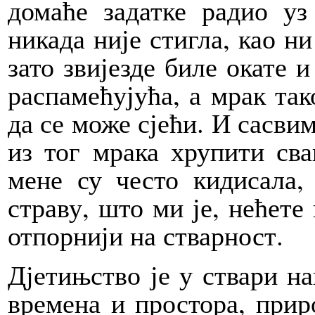
домаће задатке радио уз 
никада није стигла, као ни
зато звијезде биле окате и
распамећујућа, а мрак так
да се може сјећи. И сасвим
из тог мрака хрупити сва
мене су често кидисала,
страву, што ми је, нећете
отпорнији на стварност.
Дјетињство је у ствари н
времена и простора, прир