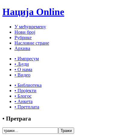
Нација Online
У међувремену
Нови број
Рубрике
Насловне стране
Архива
• Импресум
• Људи
• О нама
• Видео
• Библиотека
• Пројекти
• Блогос
• Анкета
• Претплата
• Претрага