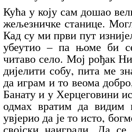
Кућа у коју сам дошао вели
жељезничке станице. Могл
Кад су ми први пут изније
убеутио – па њоме би с
читаво село. Мој рођак Ни
дијелити собу, пита ме зн
да играм и то веома добро,
Банату и у Херцеговини ист
одмах вратим да видим 
увјерио да је то исто, бог
својски наиграли. Да се