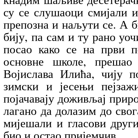
су се слушаоци смијали и
препозна и наљути се. А би
бију, па сам и ту рано уоч
посао како се на први п
основне школе, прешао
Војислава Илића, чију п
зимски и јесењи пејзаж
појачавају доживљај приро
лагано да долазим до свога
мијешали и гласови други
био и остао пријемчив.