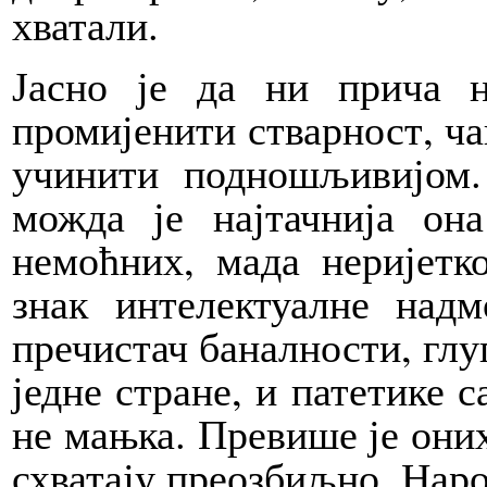
хватали.
Јасно је да ни прича 
промијенити стварност, ча
учинити подношљивијом.
можда је најтачнија он
немоћних, мада неријетко
знак интелектуалне над
пречистач баналности, глуп
једне стране, и патетике с
не мањка. Превише је оних
схватају преозбиљно. Наро