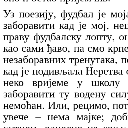
Уз поезију, фудбал је мој
заборавити кад је мој, н
праву фудбалску лопту, он
као сами ђаво, па смо крп
незаборавних тренутака, по
кад је подивљала Неретва 
неко вријеме у школу 
заборавити ту водену сил
немоћан. Или, рецимо, пот
увече – нема мајке; до
хитном, односно на коњу