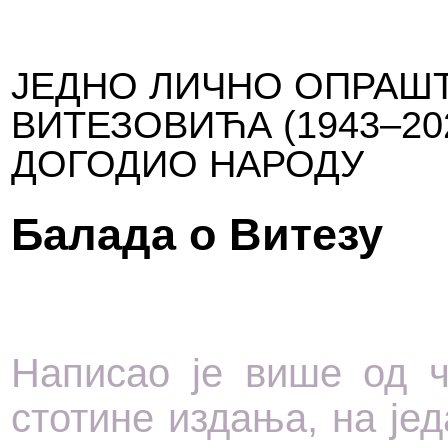
ЈЕДНО ЛИЧНО ОПРАШ
ВИТЕЗОВИЋА (1943–20
ДОГОДИО НАРОДУ
Балада о Витезу
Написао је више од ч
стотине издања, на јед