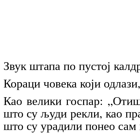
Звук штапа по пустој калд
Кораци човека који одлази
Као велики госпар: „Отиш
што су људи рекли, као пра
што су урадили понео сам 