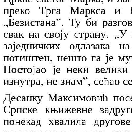
преко Трга Маркса и 
„Безистана”. Ту би разго
свак на своју страну. „
заједничких одлазака н
потиштен, нешто га је му
Постојао је неки велики
изнутра, не знам”, сећао 
Десанку Максимовић посе
Српске књижевне задруг
понекад хвалила другов