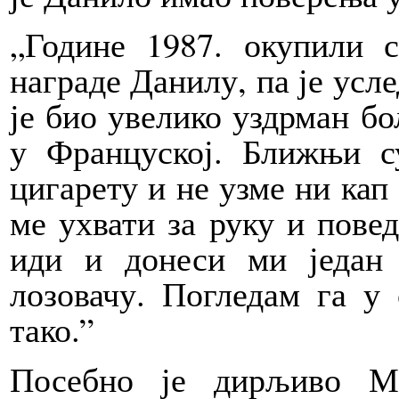
„Године 1987. окупили 
награде Данилу, па је усле
је био увелико уздрман бо
у Француској. Ближњи с
цигарету и не узме ни кап
ме ухвати за руку и повед
иди и донеси ми један 
лозовачу. Погледам га у
тако.”
Посебно је дирљиво М