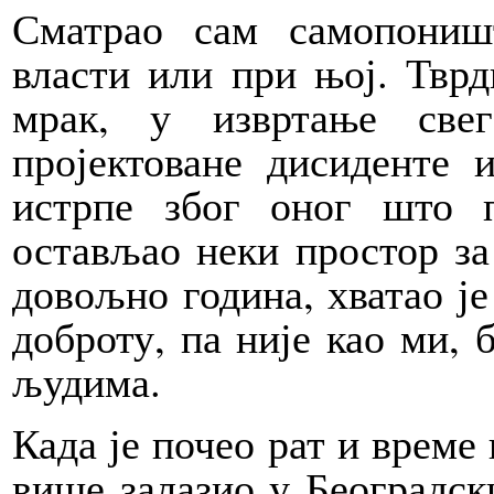
Сматрао сам самопониш
власти или при њој. Тврд
мрак, у извртање свег
пројектоване дисиденте 
истрпе због оног што
остављао неки простор за
довољно година, хватао је
доброту, па није као ми, 
људима.
Када је почео рат и време
више залазио у Београдск