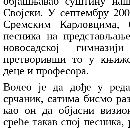
објашњавао суштину наше
Својски. У септембру 200
Сремским Карловцима, 
песника на представља
новосадској гимназиј
претворивши то у књиж
деце и професора.
Волео је да дође у ред
срчаник, сатима бисмо раз
као он да објасни визио
среће такав спој песника,