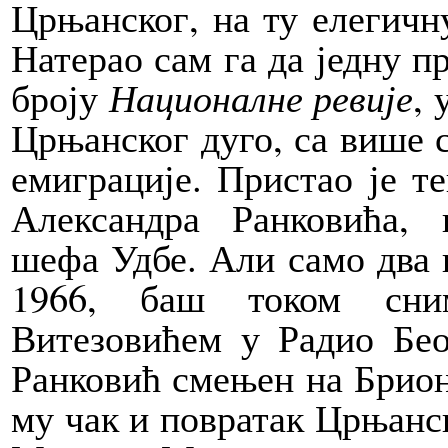
Црњанског, на ту елегичн
Натерао сам га да једну 
броју
Националне ревије
, 
Црњанског дуго, са више с
емиграције. Пристао је те
Александра Ранковића, 
шефа Удбе. Али само два и
1966, баш током с
Витезовићем у Радио Бео
Ранковић смењен на Брион
му чак и повратак Црњанск