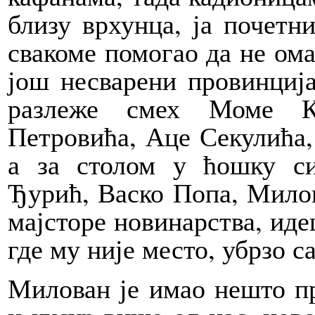
близу врхунца, ја почетни
свакоме помогао да не ома
још несварени провинција
разлеже смех Моме К
Петровића, Аце Секулића,
а за столом у ћошку с
Ђурић, Васко Попа, Мило
мајсторе новинарства, идеш
где му није место, убрзо с
Милован је имао нешто пр