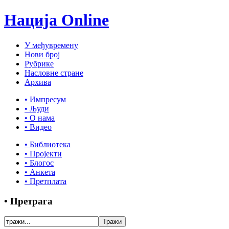
Нација Online
У међувремену
Нови број
Рубрике
Насловне стране
Архива
• Импресум
• Људи
• О нама
• Видео
• Библиотека
• Пројекти
• Блогос
• Анкета
• Претплата
• Претрага