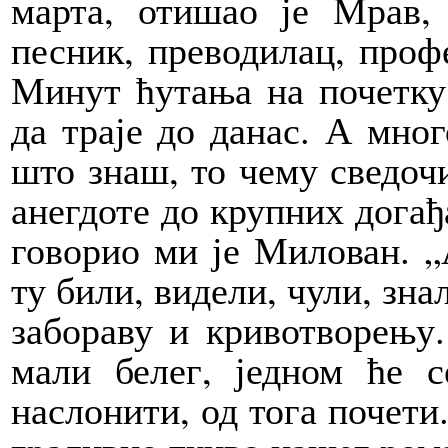
марта, отишао је Мрав,
песник, преводилац, проф
Минут ћутања на почетку
да траје до данас. А мног
што знаш, то чему сведоч
анегдоте до крупних догађа
говорио ми је Милован. „
ту били, видели, чули, зна
забораву и кривотворењу
мали белег, једном ће с
наслонити, од тога почети.