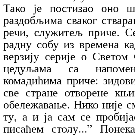
Тако је постизао оно 
раздобљима сваког ствара
речи, служитељ приче. Се
радну собу из времена ка
верзију серије о Светом
цедуљама са напомен
комадићима приче: зидови
све стране отворене књи
обележавање. Нико није см
ту, а и ја сам се пробиј
писаћем столу...” Понек