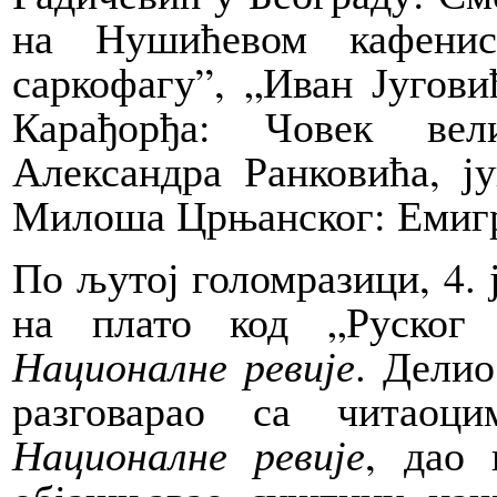
на Нушићевом кафенис
саркофагу”, „Иван Југови
Карађорђа: Човек ве
Александра Ранковића, ј
Милоша Црњанског: Емигра
По љутој голомразици, 4. 
на плато код „Руског
Националне ревије
. Делио
разговарао са читаоц
Националне ревије
, дао 