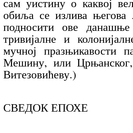
сам уистину о каквој ве
обиља се излива његова 
подносити ове данашње 
тривијалне и колонијалн
мучној празњикавости п
Мешину, или Црњанског,
Витезовићеву.)
СВЕДОК ЕПОХЕ