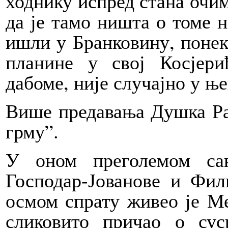
ходнику испред стана очима
да је тамо ништа о томе н
ишли у Бранковину, поне
планине у свој Косјер
дабоме, није случајно у њ
Више предавања Душка Ра
грму”.
У оном преголемом са
Господар-Јованове и Фи
осмом спрату живео је М
сликовито причао о су