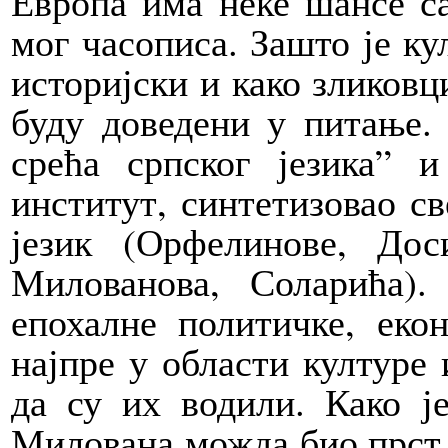
Европа има неке шансе са
мог часописа. Зашто је ку
историјски и како зликовц
буду доведени у питање.
срећа српског језика” и
институт, синтетизовао с
језик (Орфелинове, Дос
Милованова, Соларића)
епохалне политичке, еко
најпре у области културе 
да су их водили. Како је
Милована можда био прст 