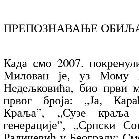
ПРЕПОЗНАВАЊЕ ОБИЉ
Када смо 2007. покрену
Милован је, уз Мому 
Недељковића, био први м
првог броја: „Ја, Кара
Краља”, „Сузе краља 
генерације”, „Српски Со
Радичевић у Београду: См