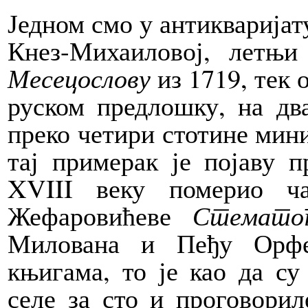
Једном смо у антикваријат
Кнез-Михаиловој, летњи
Месецослову
из 1719, тек 
руском предлошку, на два
преко четири стотине мини
тај примерак је појаву 
XVIII веку померио ч
Жефаровићеве
Стематог
Милована и Пеђу Орфе
књигама, то је као да су
селе за сто и проговорил