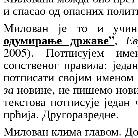
и спасао од опасних полит
Милован је то и учин
одумирање државе”
,
Ев
2005). Потписујем им
сопственог правила: једа
потписати својим именом 
за
новине, не пишемо нови
текстова потписује један 
прћија. Другоразредне.
Милован клима главом. До