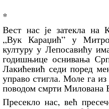
*
Вест нас је затекла на 
„Вук Караџић” у Митро
културу у Лепосавићу им
годишњице оснивања Срп
Лакићевић седи поред мен
управо стигла. Моле га из
поводом смрти Милована В
Пресекло нас, већ пресеч