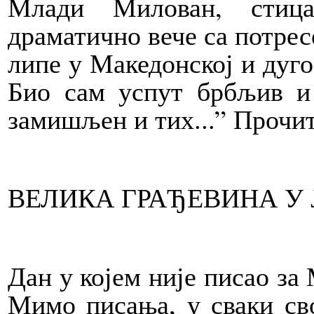
Млади Милован, стица
драматично вече са потре
липе у Македонској и дуг
Био сам успут брбљив и
замишљен и тих...” Прочит
ВЕЛИКА ГРАЂЕВИНА У 
Дан у којем није писао за 
Мимо писања, у сваки сво