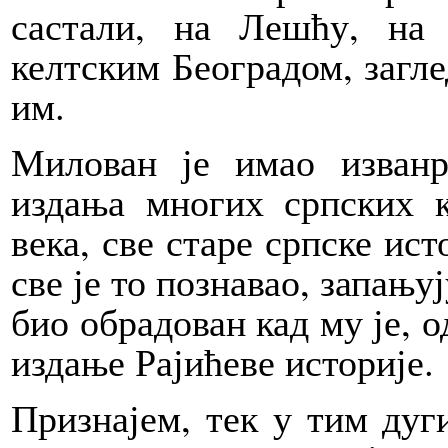
састали, на Лешћу, на
келтским Београдом, загл
им.
Милован је имао изванр
издања многих српских 
века, све старе српске ист
све је то познавао, запању
био обрадован кад му је, о
издање Рајићеве историје.
Признајем, тек у тим дуг