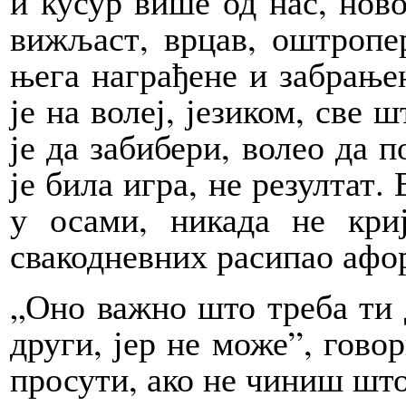
и кусур више од нас, нов
вижљаст, врцав, оштропе
њега награђене и забрањен
је на волеј, језиком, све 
је да забибери, волео да п
је била игра, не резултат.
у осами, никада не кри
свакодневних расипао афор
„Оно важно што треба ти 
други, јер не може”, гово
просути, ако не чиниш што 