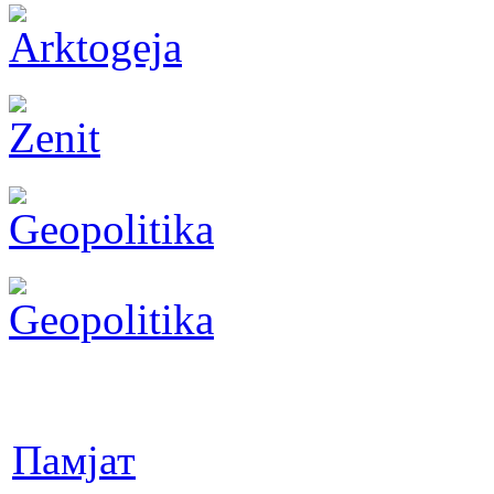
Памјат