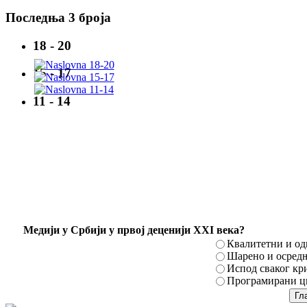
Последња 3 броја
18 - 20
15 - 17
11 - 14
Mедији у Србији у првој деценији XXI века?
Квалитетни и о
Шарено и осред
Испод сваког кр
Програмирани ци