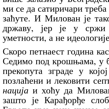
ми се да сатиричари треба
заћуте. И Милован је так
државу, јер је у сржи
уметности, а не идеологије
Скоро петнаест година ка
Седимо под крошњама, у 
прекопута зграде у којој
позлаћени и лековити се
нација
и хоћу да Милован
зашто је Карађорђе сло