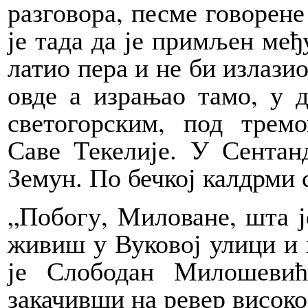
разговора, песме говорене
је тада да је примљен међ
латио пера и не би излази
овде а израњао тамо, у 
светогорским, под тре
Саве Текелије. У Сентан
Земун. По бечкој калдрми 
„Побогу, Миловане, шта ј
живиш у Вуковој улици и 
је Слободан Милошевић
закачивши на ревер високо