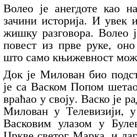
Волео је анегдоте као на
зачини историја. И увек 
жишку разговора. Волео ј
повест из прве руке, он
што само књижевност може
Док је Милован био подста
је са Васком Попом шетао
враћао у своју. Васко је р
Милован у Телевизији, у
Васковим улазом у Булев
Цркве светог Марка, и ла