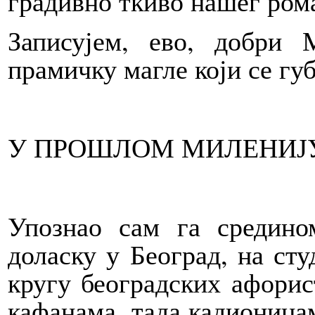
градивно ткиво нашег ром
Записујем, ево, добри
прамичку магле који се губ
У ПРОШЛОМ МИЛЕНИЈ
Упознао сам га средино
доласку у Београд, на сту
кругу београдских афорис
кафанама, тада кадионицам