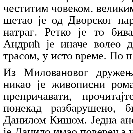
честитим човеком, велики
шетао је од Дворског па
натраг. Ретко је то бив
Андрић је иначе волео 
трасом, у исто време. По њ
Из Миловановог дружењ
никао је живописни ро
препричавати, прочитај
понекад разбарушено, 
Данилом Кишом. Једна ане
је Данило имао поверења 