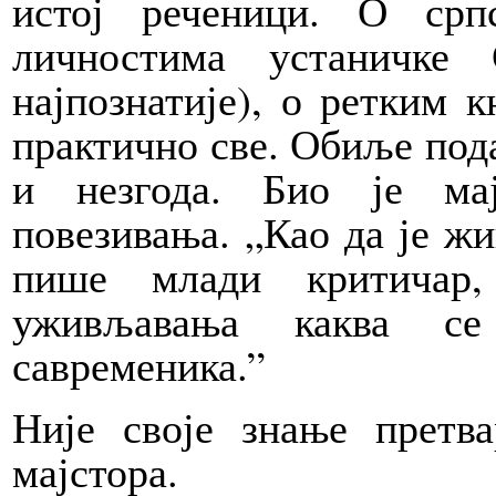
истој реченици. О срп
личностима устаничке
најпознатије), о ретким к
практично све. Обиље пода
и незгода. Био је ма
повезивања. „Као да је жив
пише млади критичар,
уживљавања каква с
савременика.”
Није своје знање претв
мајстора.