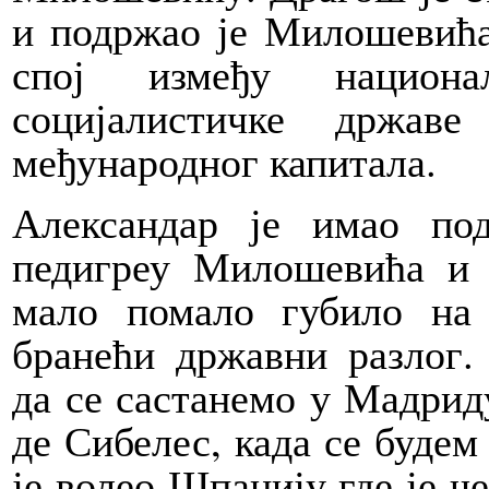
и подржао је Милошевића
спој између национ
социјалистичке држав
међународног капитала.
Александар је имао по
педигреу Милошевића и 
мало помало губило на 
бранећи државни разлог
да се састанемо у Мадриду
де Сибелес, када се будем
је волео Шпанију где је ч