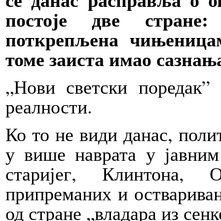
постоје две стране:
поткрепљена чињеницам
томе заиста имао сазнањ
„Нови светски поредак”
реалности.
Ко то не види данас, поли
у више наврата у јавним
старијег, Клинтона, 
припреманих и оствариван
од стране „владара из сенк