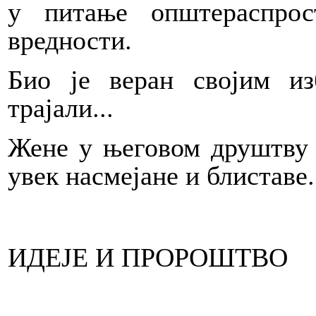
у питање општераспро
вредности.
Био је веран својим из
трајали...
Жене у његовом друштву 
увек насмејане и блиставе.
ИДЕЈЕ И ПРОРОШТВО