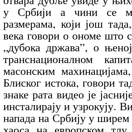
у Србији а чини се м
размерама, који још тада
века говори о ономе што 
„дубока држава”, о њено
транснационалном капи
масонским махинацијама
Блиског истока, говори та
знаке рата видео је јасниј
инсталирају и узрокују. Ви
напада на Србију у ширем 
хаоса на европском тлу