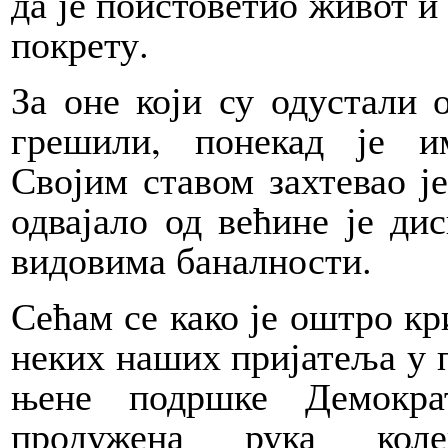
да је поистоветио живот и
покрету.
За оне који су одустали 
грешили, понекад је и
Својим ставом захтевао ј
одвајало од већине је д
видовима баналности.
Сећам се како је оштро к
неких наших пријатеља у 
њене подршке Демокра
продужена рука коле