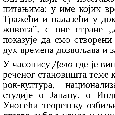
питањима: у име којих вр
Тражећи и налазећи у до
живота”, с оне стране „
показује да смо створен
дух времена дозвољава и з
У часопису
Дело
где је ви
реченог становишта теме к
рок-култура, национали
студије о Јапану, о Инд
Уносећи теоретску озбиљн
отвара дубље увиде у њихо