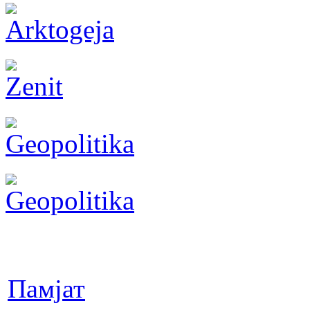
Памјат