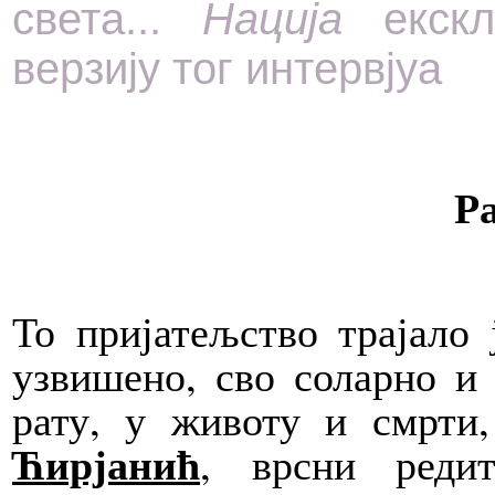
света...
Нација
екскл
верзију тог интервјуа
Р
То пријатељство трајало 
узвишено, сво соларно и
рату, у животу и смрти
Ћирјанић
, врсни редит