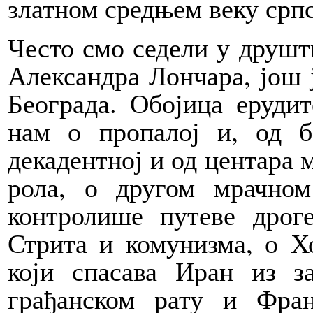
златном средњем веку српс
Често смо седели у друшт
Александра Лончара, још 
Београда. Обојица ерудит
нам о пропалој и, од б
декадентној и од центара 
рола, о другом мрачно
контролише путеве дрог
Стрита и комунизма, о Х
који спасава Иран из з
грађанском рату и Фра