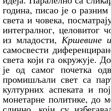
година, писао је о разним
света и човека, посматрај
интегралног, целовитог ч
из младости,
Кршевине 
самосвести диференцирано
света који га окружује. Д
је од самог почетка од
промишљали свет са пар
културних аспеката и пој
монетарне политике, до м
слично, који су избегав