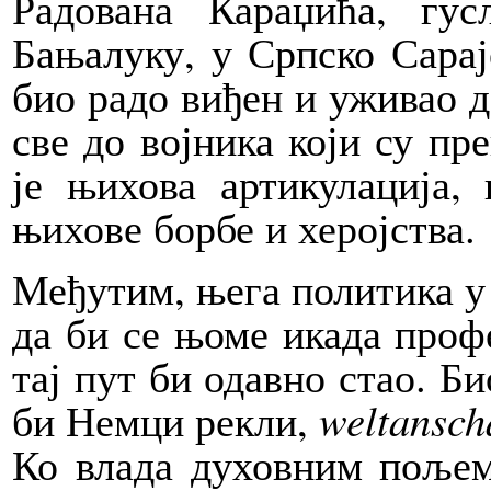
Радована Караџића, гу
Бањалуку, у Српско Сарај
био радо виђен и уживао 
све до војника који су пр
је њихова артикулација,
њихове борбе и херојства.
Међутим, њега политика у
да би се њоме икада профе
тај пут би одавно стао. Би
би Немци рекли,
weltansch
Ко влада духовним пољем,