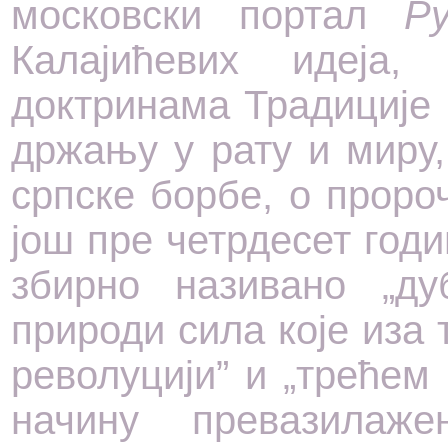
московски портал
Р
Калајићевих идеја
доктринама Традиције 
држању у рату и миру
српске борбе, о проро
још пре четрдесет год
збирно називано „ду
природи сила које иза т
револуцији” и „трећем
начину превазилаж