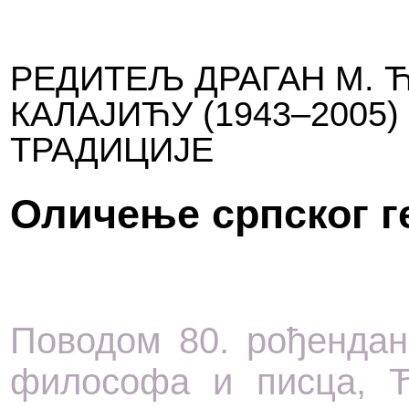
РЕДИТЕЉ ДРАГАН М. 
КАЛАЈИЋУ (1943–2005
ТРАДИЦИЈЕ
Оличење српског г
Поводом 80. рођендан
философа и писца, Ћи