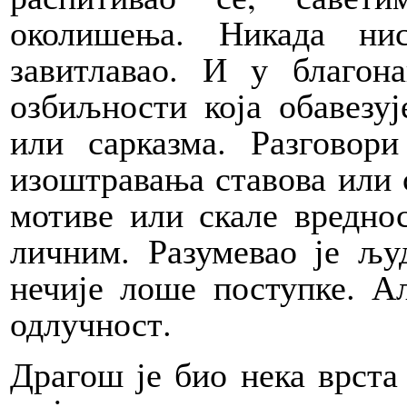
околишења. Никада ни
завитлавао. И у благон
озбиљности која обавезуј
или сарказма. Разговор
изоштравања ставова или с
мотиве или скале вредно
личним. Разумевао је љу
нечије лоше поступке. Ал
одлучност.
Драгош је био нека врста