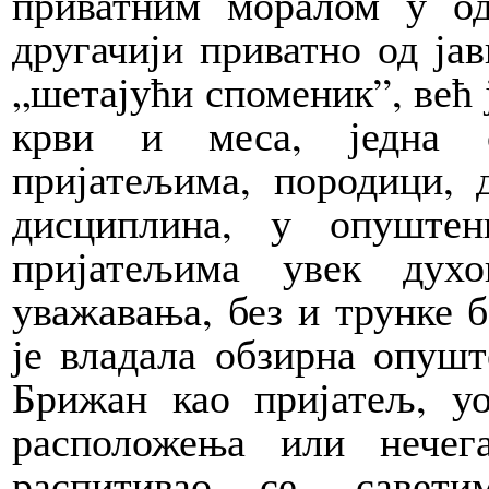
приватним моралом у о
другачији приватно од јав
„шетајући споменик”, већ 
крви и меса, једна о
пријатељима, породици, 
дисциплина, у опуште
пријатељима увек дух
уважавања, без и трунке 
је владала обзирна опушт
Брижан као пријатељ, уо
расположења или нече
распитивао се, савет