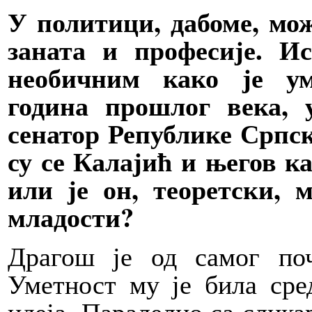
У политици, дабоме, мо
заната и професије. И
необичним како је ум
година прошлог века, 
сенатор Републике Српск
су се Калајић и његов к
или је он, теоретски, 
младости?
Драгош је од самог по
Уметност му је била сре
идеја. Паралелно са слика