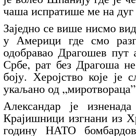
чаша испратише ме на дуг 
Заједно се више нисмо вид
у Америци где смо разг
одобравао Драгошев пут а
Србе, рат без Драгоша не
боју. Херојство које је 
укаљано од „миротвораца”
Александар је изненад
Крајишници изгнани из Хр
годину НАТО бомбардов