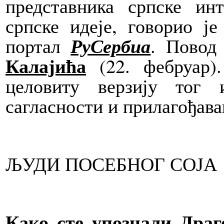
представника српске ин
српске идеје, говорио ј
РуСербиа
портал
. Повод
Калајића
(22. фебруар
целовиту верзију тог 
сагласности и прилагођава
ЉУДИ ПОСЕБНОГ СОЈА
Како сте упознали Драг