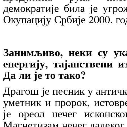
демократије била је угро
Окупацију Србије 2000. го
Занимљиво, неки су ук
енергију, тајанствени и
Да ли је то тако?
Драгош је песник у античк
уметник и пророк, истовр
је ореол нечег исконск
Магнетизам нечег далеког