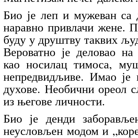
Био је леп и мужеван са 
наравно привлачи жене. П
буду у друштву таквих људ
Вероватно је деловао на
као носилац тимоса, муш
непредвидљиве. Имао је 
духове. Необични ореол с
из његове личности.
Био је денди заборавље
неусловљен модом и „кор