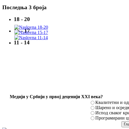
Последња 3 броја
18 - 20
15 - 17
11 - 14
Mедији у Србији у првој деценији XXI века?
Квалитетни и о
Шарено и осред
Испод сваког кр
Програмирани ци