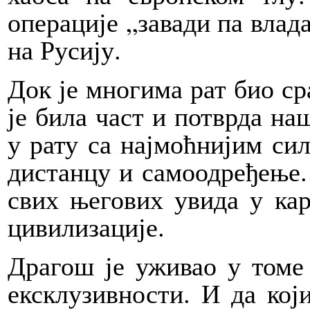
операције „завади па влад
на Русију.
Док је многима рат био ср
је била част и потврда на
у рату са најмоћнијим сил
дистанцу и самоодређење.
свих његових увида у кар
цивилизације.
Драгош је уживао у томе 
ексклузивности. И да кој