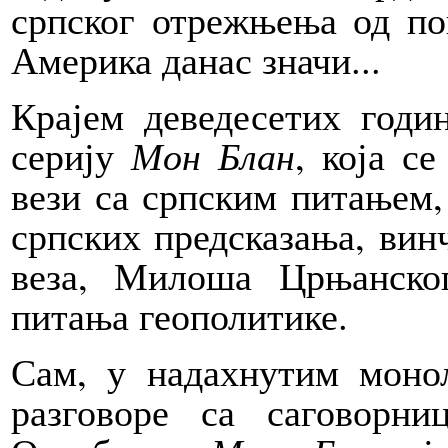
српског отрежњења од по
Америка данас значи...
Крајем деведесетих год
серију
Мон Блан
, која с
вези са српским питањем
српских предсказања, винч
веза, Милоша Црњанско
питања геополитике.
Сам, у надахнутим моно
разговоре са саговорн