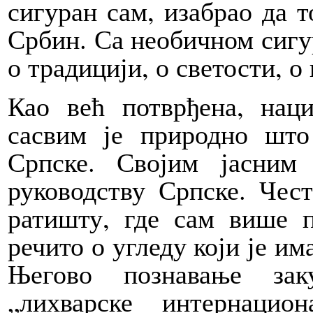
сигуран сам, изабрао да то
Србин. Са необичном сигур
о традицији, о светости, о
Као већ потврђена, нац
сасвим је природно што
Српске. Својим јасним
руководству Српске. Чес
ратишту, где сам више 
речито о угледу који је им
Његово познавање зак
„лихварске интернаци