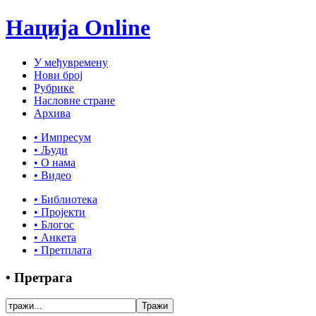
Нација Online
У међувремену
Нови број
Рубрике
Насловне стране
Архива
• Импресум
• Људи
• О нама
• Видео
• Библиотека
• Пројекти
• Блогос
• Анкета
• Претплата
• Претрага