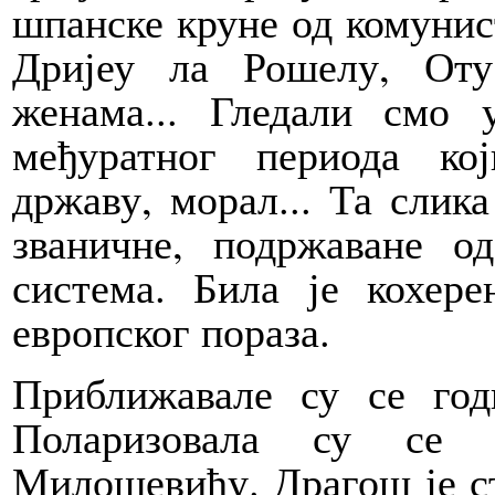
шпанске круне од комунист
Дријеу ла Рошелу, Оту
женама... Гледали смо
међуратног периода ко
државу, морал... Та слика
званичне, подржаване о
система. Била је кохер
европског пораза.
Приближавале су се годи
Поларизовала су се 
Милошевићу. Драгош је с