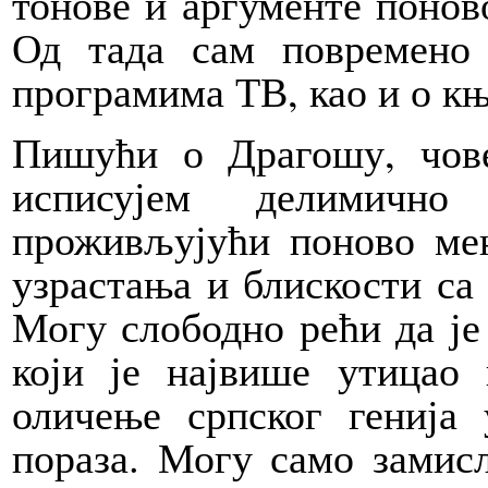
тонове и аргументе понов
Од тада сам повремено 
програмима ТВ, као и о к
Пишући о Драгошу, чове
исписујем делимично
проживљујући поново мен
узрастања и блискости с
Могу слободно рећи да је
који је највише утицао
оличење српског генија
пораза. Могу само замис