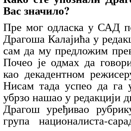
Вас значило?
Пре мог одласка у САД п
Драгоша Калајића у редак
сам да му предложим пре
Почео је одмах да говор
као декадентном режисе
Нисам тада успео да га 
убрзо нашао у редакцији 
Драгош уређивао рубрик
група националиста-сар