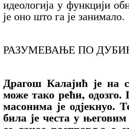
идеологија у функцији об
је оно што га је занимало.
РАЗУМЕВАЊЕ ПО ДУБИ
Драгош Калајић је на с
може тако рећи, одозго. 
масонима је одјекнуо. Т
била је честа у његовим
се данас расправља о 