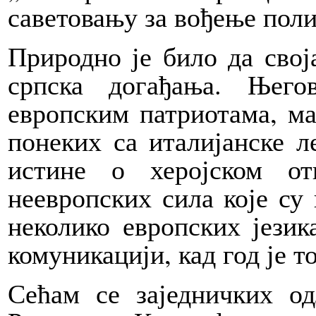
саветовању за вођење поли
Природно је било да свој
српска догађања. Њего
европским патриотама, ма
понеких са италијанске 
истине о херојском о
неевропских сила које су
неколико европских језик
комуникацији, кад год је т
Сећам се заједничких од