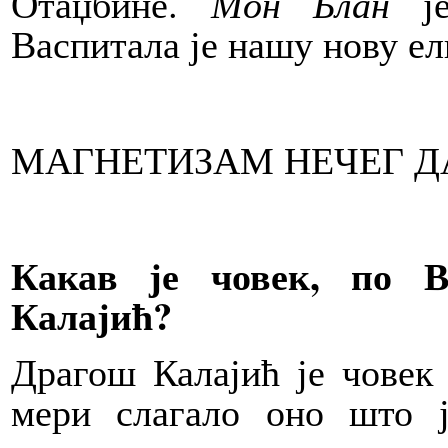
Отаџбине.
Мон Блан
је
Васпитала је нашу нову ел
МАГНЕТИЗАМ НЕЧЕГ Д
Какав је човек, по 
Калајић?
Драгош Калајић је човек 
мери слагало оно што ј