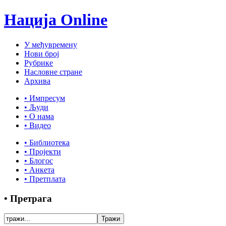
Нација Online
У међувремену
Нови број
Рубрике
Насловне стране
Архива
• Импресум
• Људи
• О нама
• Видео
• Библиотека
• Пројекти
• Блогос
• Анкета
• Претплата
• Претрага