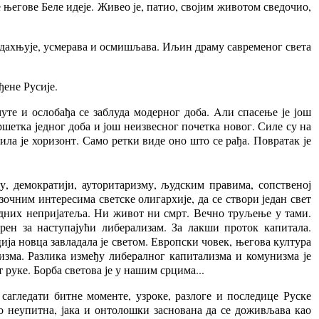
његове Беле идеје. Живео је, патио, својим животом сведочио,
надахњује, усмерава и осмишљава. Иљин драму савременог света
ене Русије.
те и ослобађа се заблуда модерног доба. Aли спасење је још
ршетка једног доба и још неизвесног почетка новог. Силе су на
рила је хоризонт. Само ретки виде оно што се рађа.
Повратак
је
у, демократији, ауторитаризму, људским правима, сопственој
зочним интересима светске олигархије, да се створи један свет
родних непријатеља. Ни живот ни смрт. Вечно труљење у тами.
ерен за наступајући либерализам. За лакши проток капитала.
ија новца завладала је светом. Европски човек, његова култура
ризма. Разлика између либералног капитализма и комунизма је
 руке. Борба светова је у нашим срцима...
сагледати битне моменте, узроке, разлоге и последице Руске
ико неупитна, јака и онтолошки заснована да се доживљава као