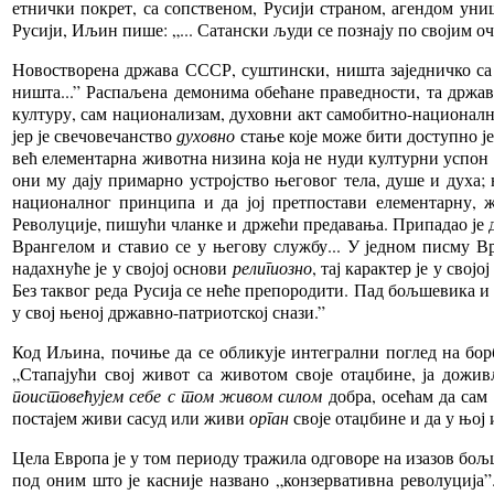
етнички покрет, са сопственом, Русији страном, агендом ун
Русији, Иљин пише: „... Сатански људи се познају по својим оч
Новостворена држава СССР, суштински, ништа заједничко са р
ништа...” Распаљена демонима обећане праведности, та држава 
културу, сам национализам, духовни акт самобитно-национал
јер је свечовечанство
духовно
стање које може бити доступно ј
већ елементарна животна низина која не нуди културни успон
они му дају примарно устројство његовог тела, душе и духа;
националног принципа и да јој претпостави елементарну, 
Револуције, пишући чланке и држећи предавања. Припадао је д
Врангелом и ставио се у његову службу... У једном писму Вр
надахнуће је у својој основи
религиозно
, тај карактер је у свој
Без таквог реда Русија се неће препородити. Пад бољшевика и к
у свој њеној државно-патриотској снази.”
Код Иљина, почиње да се обликује интегрални поглед на борбу
„Стапајући свој живот са животом своје отаџбине, ја дож
поистовећујем себе с том живом силом
добра, осећам да сам
постајем живи сасуд или живи
орган
своје отаџбине и да у њој
Цела Европа је у том периоду тражила одговоре на изазов бо
под оним што је касније названо „конзервативна револуција