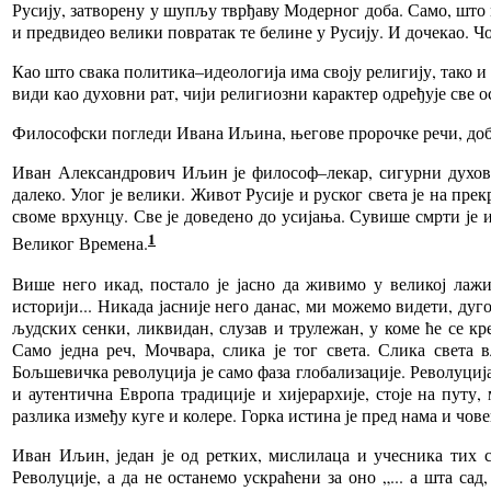
Русију, затворену у шупљу тврђаву Модерног доба. Само, што 
и предвидео велики повратак те белине у Русију. И дочекао. Чов
Као што свака политика–идеологија има своју религију, тако 
види као духовни рат, чији религиозни карактер одређује све о
Философски погледи Ивана Иљина, његове пророчке речи, доби
Иван Александрович Иљин је философ–лекар, сигурни духовни
далеко. Улог је велики. Живот Русије и руског света је на пр
своме врхунцу. Све је доведено до усијања. Сувише смрти је и
1
Великог Времена.
Више него икад, постало је јасно да живимо у великој лажи
историји... Никада јасније него данас, ми можемо видети, дуг
људских сенки, ликвидан, слузав и трулежан, у коме ће се к
Само једна реч, Мочвара, слика је тог света. Слика света 
Бољшевичка револуција је само фаза глобализације. Револуција
и аутентична Европа традиције и хијерархије, стоје на путу
разлика између куге и колере. Горка истина је пред нама и чове
Иван Иљин, један је од ретких, мислилаца и учесника тих с
Револуције, а да не останемо ускраћени за оно „... а шта са