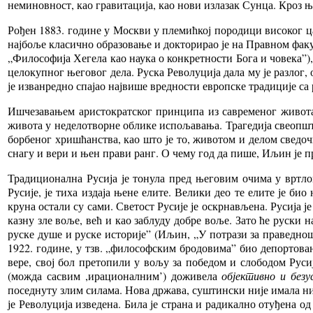
неминовност, као гравитација, као нови излазак Сунца. Кроз ње
Рођен 1883. године у Москви у племићкој породици високог ца
најбоље класично образовање и докторирао је на Правном факул
„Философија Хегела као наука о конкретности Бога и човека”),
целокупног његовог дела. Руска Револуција дала му је разлог
је изванредно спајао највише вредности европске традиције с
Ишчезавањем аристократског принципа из савременог живота 
живота у неделотворне облике испољавања. Трагедија свеопште
борбеног хришћанства, као што је то, животом и делом свед
снагу и вери и њен прави ранг. О чему год да пише, Иљин је пр
Традиционална Русија је тонула пред његовим очима у вртлогу
Русије, је тиха издаја њене елите. Велики део те елите је б
круна остали су сами. Светост Русије је оскрнављена. Русија ј
казну зле воље, већ и као заблуду добре воље. Зато ће руски
руске душе и руске историје” (Иљин, „У потрази за праведн
1922. године, у тзв. „философским бродовима” био депортован
вере, свој бол претопили у вољу за победом и слободом Руси
(можда сасвим ,ирационалним’) доживела
објективно и безу
поседнуту злим силама. Нова држава, суштински није имала ник
је Револуција изведена. Била је страна и радикално отуђена о