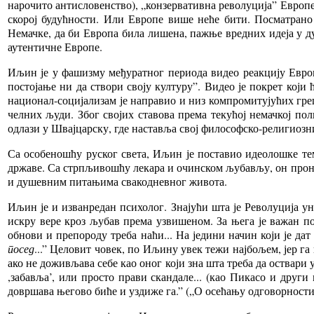
нарочито антисловенство), „конзервативна револуција” Европе 
скорој будућности. Или Европе више неће бити. Посматрано 
Немачке, да би Европа била лишена, пажње вредних идеја у д
аутентичне Европе.
Иљин је у фашизму међуратног периода видео реакцију Евр
постојање ни да створи своју културу”. Видео је покрет кој
национал-социјализам је направио и низ компромитујућих гре
челних људи. Због својих ставова према текућој немачкој п
одлази у Швајцарску, где наставља свој философско-религиозн
Са особеношћу руског света, Иљин је поставио идеолошке тем
државе. Са стрпљивошћу лекара и очинском љубављу, он прони
и душевним питањима свакодневног живота.
Иљин је и изванредан психолог. Знајући шта је Револуција у
искру вере кроз љубав према узвишеном. За њега је важан по
обнови и препороду треба наћи... На једини начин који је дат
посед
...” Целовит човек, по Иљину увек тежи најбољем, јер га 
ако не доживљава себе као оног који зна шта треба да оствари у
,забавља’, или просто прави скандале... (као Пикасо и други
довршава његово биће и уздиже га.” („О осећању одговорности