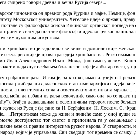
га смирено говори древна и вечна Русија севера...
рског чиновника од древног рода Рјурика и мајке, Немице, фон
тету Московског универзитета. Хегелове идеје о држави, праву,
 постале су философска основа Иљиновог органског погледа на с
, оштрину и снагу да постане философ и идеолог руског национа
а руским духовним искуством.
и хришћанство је задобило све више и доминантније женскасто
 секуларизације је права трагедија хришћанства. Ретко имамо 
очио Иван Александрович Иљин. Можда још само у делима Конста
ожет и надахнут осећањем божанског, које је арбитар свега, у пр
 грађанског рата. И сам је, за кратко, имао илузију о Прелаз
ио носилац либералних, масонских и антимонархијских идеја, кој
е постала плен тамних сила и осветничких инстинката мржње... „
 народ моћи да избави из раља револуције само онај ко се врати
ошћу”). Згађен дешавањима и осветничким терором после бољшев
 заувек из Русије (заједно са Н. Берђајевим, Н. Лоским, С. Фра
је... „Патриотизам може да живи и живеће само у оној души з
словно
достојанство тог светог и препознала га у
светињама с
акве везе са правим интересима руског народа. У стварности, нај
д народа којим је управљала. Сви сведоци тог времена се слажу