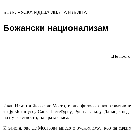
БЕЛА РУСКА ИДЕЈА ИВАНА ИЉИНА
Божански национализам
„Не постој
Иван Иљин и Жозеф де Местр, та два философа конзервативне м
трају. Француз у Санкт Петебургу, Рус на западу. Данас, као д
на пут светлости, на врата спаса...
И заиста, ова де Местрова мисао о руском духу, као да саж