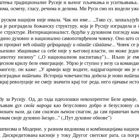
иштења традиционалне Русије и њеног пљачкања и уситњавања...
има, осмеху, гласу, речима и делима. Ми Руси смо их видели ужив
уском нацијом није имала. Чак ни име... „Тако су, захваљујући
је разградила божанску структуру, која је Русију изградила и о
не структуре. Интернационалист, будући у духовном погледу
ник
едино духовно и национално самопотврђеном човеку. Оно што се
 и процват већ
општу деградацију и опште стапање
... Човек се
 њихово збацивање са себе није у његовој власти, он може јед
животну низину” („О националном васпитању”)... Иљин је е
есном крилу беле емиграције. Убрзо је ступио у везу са коман
ангелу, он каже: „У армији коју водите, најдрагоценије ми је 
ој изградњи
витешки
. Историја човечанства добила је нови
витеш
рај револуције не смеју значити крај тог реда, него ојачање ист
 за Русију. Од, до тада идеолошки некохерентне Беле армије, 
ивљавам
дух свога народа
као безусловно добро и безусловну
сн
ношен њом
, да сам
снажан њеном
снагом, да сам правичан ње
 имам своје духовно
гнездо
...” („Пут духовне обнове”)
љшевизма и Модерне, у разним видовима и комбинацијама национа
”. Дискредитована касније у току Другог светског рата, са по