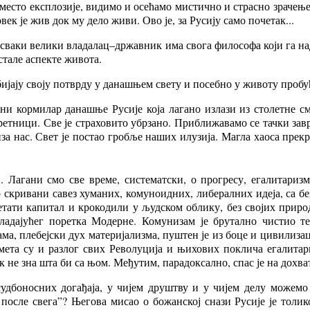
место експлозије, видимо и осећамо мистично и страсно зрачење 
ек је жив док му дело живи. Ово је, за Русију само почетак...
и сваки велики владалац–државник има свога философа који га 
стале аспекте живота.
јају своју потврду у данашњем свету и посебно у животу пробуђ
 кормилар данашње Русије која лагано излази из столетне сму
екретници. Све је страховито убрзано. Приближавамо се тачки зав
за нас. Свет је постао гробље наших илузија. Магла хаоса прек
. Лагани смо све време, систематски, о прогресу, егалитаризм
о скривани савез хуманих, комуноидних, либералних идеја, са бе
ретати капитал и крокодили у људском облику, без својих при
владајућег поретка Модерне. Комунизам је брутално чистио т
ма, плебејски дух материјализма, пуштен је из боце и цивилизац
, мета су и разлог свих Револуција и њихових поклича егалита
к не зна шта би са њом. Међутим, парадоксално, спас је на дохват
удбоносних догађаја, у чијем друштву и у чијем делу можемо 
д, после свега”? Његова мисао о божанској снази Русије је тол