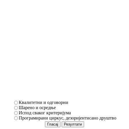
Квалитетни и одговорни
Шарено и осредње
Испод сваког критеријума
Програмирани циркус, дезоријентисано друштво