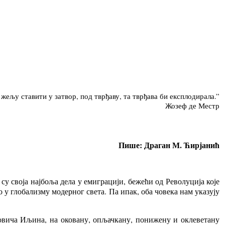
 жељу ставити у затвор, под тврђаву, та тврђава би експлодирала.”
Жозеф де Местр
Пише: Драган М. Ћирјанић
у своја најбоља дела у емиграцији, бежећи од Револуција које
о у глобализму модерног света. Па ипак, оба човека нам указују
ровича Иљина, на оковану, опљачкану, понижену и оклеветану