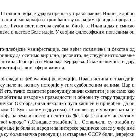
 Штадион, која је удајом прешла у православље, Иљин је добио
 нацији, монархији и хришћанству (на којима је и докторирао –
вет. Руски свет, његова судбина, био је за Иљина дах и смисао
лизма и његове Беле идеје. У својим философским погледима он
-плебејске манифестације, све већег повлачења и бекства од
прилику да осетимо вирилно, целовито, дејствујуће испољавање
нтина Леонтјева и Николаја Берђајева. Снажне личности дају
иватној и јавној сфери живота.
ној влади и фебруарској револуцији. Права истина о трагедији
е су пале на испиту историје у тим судбоносним данима. Цар и
И ето, тачно схватити револуцију значи схватити је не само као
 првобитним изворима праведности и обнови ту стару традицију
ичког Октобра, бива неколико пута хапшен и привођен, да би
нком, С. Булгаковим и другима). Отишли су, и у ватри патње и
а коју на земљи постоји нешто
свето
, која је живим искуством
вог народа
” („Стицање отаџбине”)... Остављали су отаџбину
мање је била за народ и за интересе радничке класе у чије име
, да су бољшевичка револуција и стварање СССР били, јеврејски