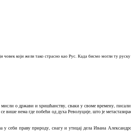
и човек који жели тако страсно као Рус. Када бисмо могли ту руску
исли о држави и хришћанству, сваки у своме времену, писали с
а се више нема где побећи од духа Револуције, што је метастазира
има у себи праву природу, снагу и утицај дела Ивана Александ