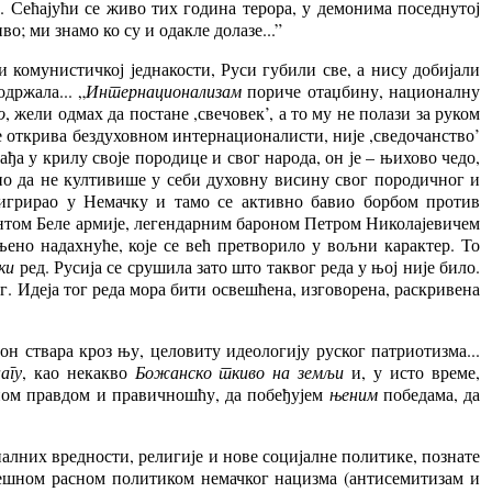
 Сећајући се живо тих година терора, у демонима поседнутој
о; ми знамо ко су и одакле долазе...”
 комунистичкој једнакости, Руси губили све, а нису добијали
држала... „
Интернационализам
пориче отаџбину, националну
о
, жели одмах да постане ,свечовек’, а то му не полази за руком
 открива бездуховном интернационалисти, није ,сведочанство’
 рађа у крилу своје породице и свог народа, он је – њихово чедо,
ино да не култивише у себи духовну висину свог породичног и
мигрирао у Немачку и тамо се активно бавио борбом против
дантом Беле армије, легендарним бароном Петром Николајевичем
њено надахнуће, које се већ претворило у вољни карактер. То
ки
ред. Русија се срушила зато што таквог реда у њој није било.
ог. Идеја тог реда мора бити освешћена, изговорена, раскривена
он ствара кроз њу, целовиту идеологију руског патриотизма...
агу
, као некакво
Божанско ткиво на земљи
и, у исто време,
ном правдом и правичношћу, да побеђујем
њеним
победама, да
лних вредности, религије и нове социјалне политике, познате
грешном расном политиком немачког нацизма (антисемитизам и