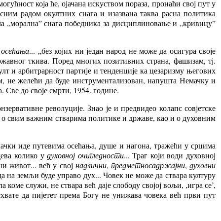
гућност која ће, ојачана искуством пораза, пронаћи свој пут у
исним радом окултних снага и изазвана таква расна политика
кла „морална” снага победника за дисциплиновање и „кривицу”
 осећања
... „без којих ни један народ не може да осигура своје
ржавног ткива. Поред многих позитивних страна, фашизам, тј.
лт и арбитрарност партије и тенденције ка цезаризму његових
м, не желећи да буде инструментализован, напушта Немачку и
Све до своје смрти, 1954. године.
зервативне револуције. Знао је и предвидео колапс совјетске
 о свим важним стварима политике и државе, као и о духовним
лачки иде путевима осећања, душе и нагона, тражећи у срцима
дева колико у
духовној очигледности
... Траг који води духовној
ни живот... већ у свој
надлични
,
предметносадржајни
,
духовни
да на земљи буде управо дух... Човек не може да ствара културу
 коме служи, не ствара већ даје слободу својој вољи, ,игра се’,
 схвате да пијетет према Богу не унижава човека већ први пут