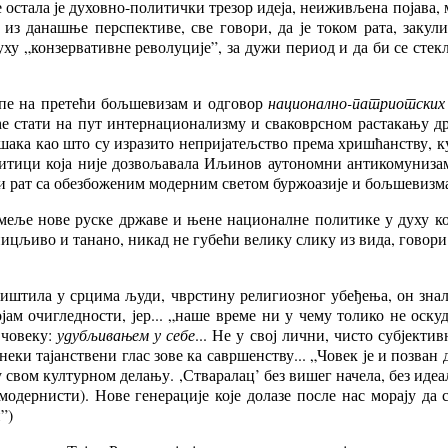
остала је духовно-политички трезор идеја, неиживљена појава, мо
из данашње перспективе, све говори, да је током рата, закул
уху „конзервативне револуције”, за дужи период и да би се сте
опе на претећи бољшевизам и одговор
национално-патриотских
и ће стати на пут интернационализму и сваковрсном растакању д
шака као што су изразито непријатељство према хришћанству, ку
олитици која није дозвољавала Иљинов аутономни антикомуниза
и рат са обезбоженим модерним светом буржоазије и бољшевизма. 
еље нове руске државе и њене националне политике у духу кон
цљиво и танано, никад не губећи велику слику из вида, говори
ништила у срцима људи, чврстину религиозног убеђења, он зна
јам очигледности, јер... „наше време ни у чему толико не оску
 човеку:
удубљивањем у себе
... Не у свој лични, чисто субјектив
неки тајанствени глас зове ка савршенству... „Човек је и позван 
 свом културном делању. ,Стваралац’ без вишег начела, без идеала
 модернисти). Нове генерације које долазе после нас морају да
”)