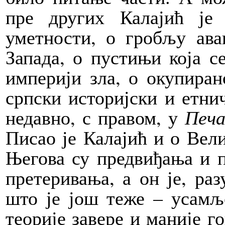
пре других Калајић је
уметности, о гробљу ава
Запада, о пустињи која с
империји зла, о окупиран
српски историјски и етнич
недавно, с правом, у
Печ
Писао је Калајић и о Вели
Његова су предвиђања и 
претеривања, а он је, ра
што је још теже – усамље
теорије завере и маније 