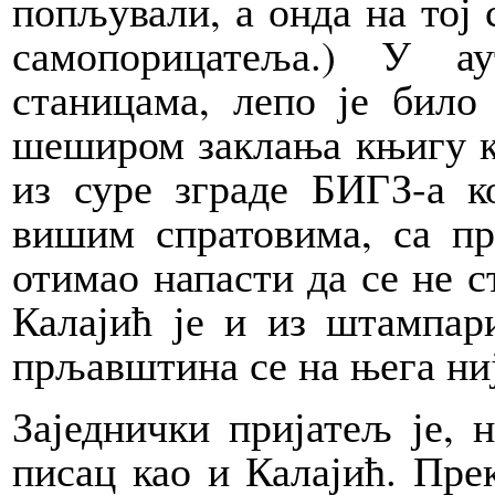
попљували, а онда на тој 
самопорицатеља.) У а
станицама, лепо је било
шеширом заклања књигу ко
из суре зграде БИГЗ-а к
вишим спратовима, са пр
отимао напасти да се не с
Калајић је и из штампари
прљавштина се на њега ниј
Заједнички пријатељ је, 
писац као и Калајић. Пре