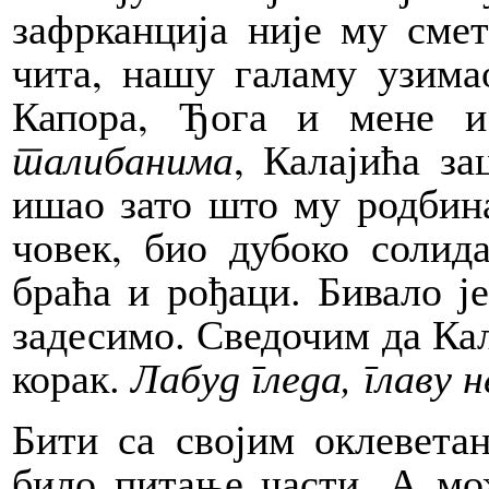
зафрканција није му сме
чита, нашу галаму узимао
Капора, Ђога и мене и
талибанима
, Калајића за
ишао зато што му родбина 
човек, био дубоко соли
браћа и рођаци. Бивало ј
задесимо. Сведочим да Ка
корак.
Лабуд гледа, главу 
Бити са својим оклеветан
било питање части. А мо