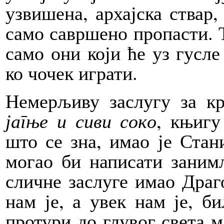
узвишена, архајска ствар,
само савршено пропасти. Т
само они који ће уз гусле
ко чочек играти.
Немерљиву заслугу за к
јагње и сиви соко
, књигу
што се зна, имао је Ста
могао би написати занимљ
сличне заслуге имао Драг
нам је, а увек нам је, би
протури до глувог света 