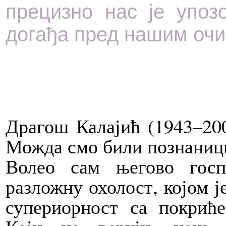
прецизно нас је упоз
догађа пред нашим оч
Драгош Калајић (1943–200
Можда смо били познаници 
Волео сам његово госп
разложну охолост, којом 
супериорност са покриће