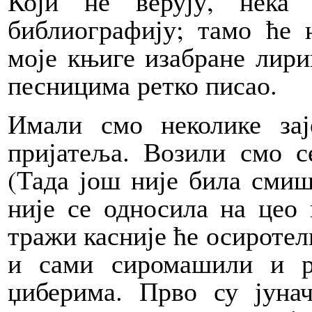
Који не верују, нека
библиографију; тамо ће 
моје књиге изабране лирик
песницима ретко писао.
Имали смо неколике зај
пријатеља. Возили смо с
(Тада још није била сми
није се односила на цео 
тражи касније ће осиротели
и сами сиромашили и ра
џиберима. Прво су јуна