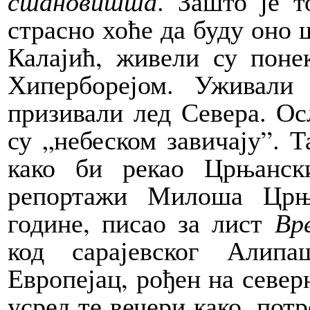
становишта
. Зашто је 
страсно хоће да буду оно 
Калајић, живели су поне
Хиперборејом. Уживали
призивали лед Севера. Ос
су „небеском завичају”. 
како би рекао Црњанск
репортажи Милоша Црња
године, писао за лист
Вр
код сарајевског Алип
Европејац, рођен на север
усред те вечери како, пот