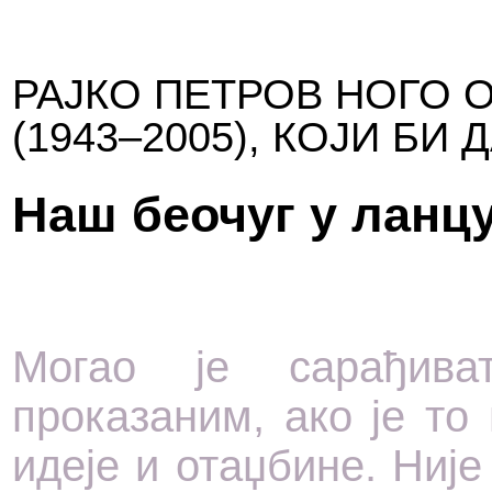
РАЈКО ПЕТРОВ НОГО 
(1943–2005), КОЈИ БИ
Наш беочуг у ланц
Могао је сарађив
проказаним, ако је то
идеје и отаџбине. Ниј