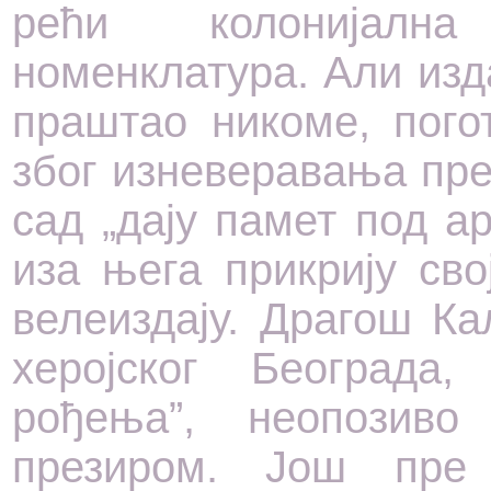
рећи колонијалн
номенклатура. Али изд
праштао никоме, пого
због изневеравања пре
сад „дају памет под а
иза њега прикрију св
велеиздају. Драгош Ка
херојског Београда
рођења”, неопозив
презиром. Још пре 