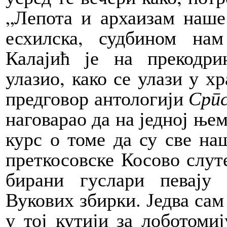
„Лепота и архаизам наше
есхилска, судбином на
Калајић је на прекодри
улазио, како се улази у хр
предговор антологији
Српс
наговарао да на једној ње
курс о томе да су све на
преткосовске Косово слуте
бирани гуслари певају
Вукових збирки. Једва сам 
у тој кутији за лоботоми