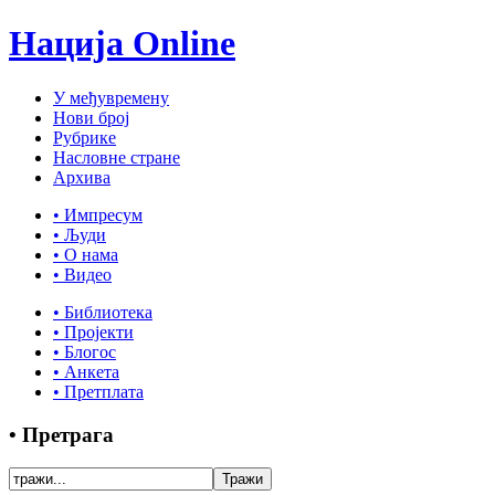
Нација Online
У међувремену
Нови број
Рубрике
Насловне стране
Архива
• Импресум
• Људи
• О нама
• Видео
• Библиотека
• Пројекти
• Блогос
• Анкета
• Претплата
• Претрага