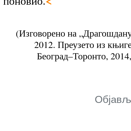
<
поновио.
(Изговорено на „Драгошдану”
2012. Преузето из књиг
Београд–Торонто, 2014,
Објавље