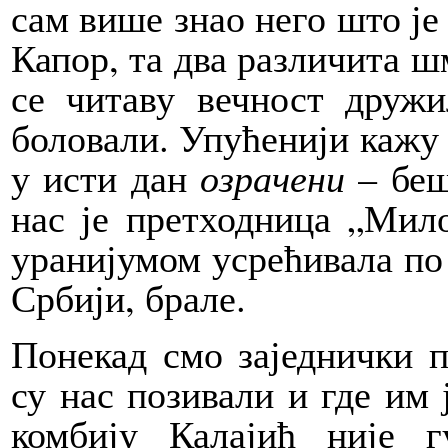
сам више знао него што је 
Капор, та два различита ш
се читаву вечност дружи
боловали. Упућенији кажу д
у исти дан
озрачени
– беш
нас је претходница „Мил
уранијумом усрећивала по 
Србији, брале.
Понекад смо заједнички п
су нас позивали и где им 
комбију Калајић није 