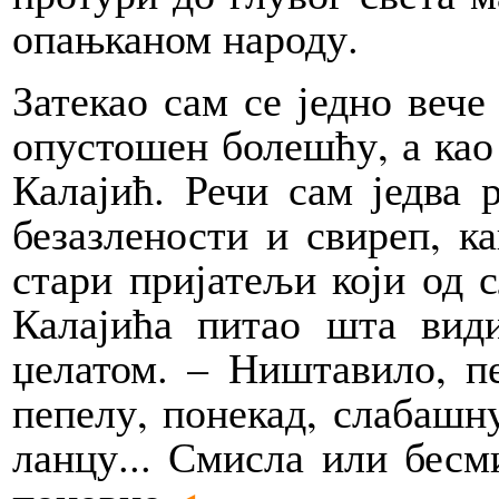
опањканом народу.
Затекао сам се једно вече
опустошен болешћу, а као 
Калајић. Речи сам једва р
безазлености и свиреп, к
стари пријатељи који од с
Калајића питао шта вид
џелатом. – Ништавило, пе
пепелу, понекад, слабашну
ланцу... Смисла или бесм