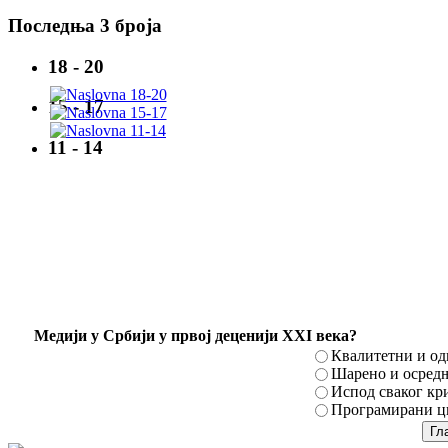
Последња 3 броја
18 - 20
15 - 17
11 - 14
Mедији у Србији у првој деценији XXI века?
Квалитетни и о
Шарено и осред
Испод сваког кр
Програмирани ци