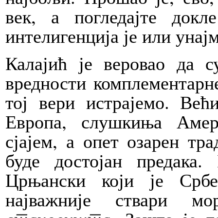
век, а погледајте докл
интелигенција је или унај
Калајић је веровао да с
вредности комплементарне
тој вери истрајемо. Већ
Европа, слушкиња Амер
сјајем, а опет озарен тра
буде достојан предака
Црњански који је Срб
најважније ствари м