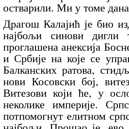
остварили. Ми у томе дан
Драгош Калајић је био из
најбољи синови дигли 
проглашена анексија Босн
и Србије на које се упр
Балканских ратова, стидљ
нови Косовски бој, вите
Витезови који ће, у осл
неколике империје. Срп
потпомогнут елитном српс
најбољи. Прошао је, ево