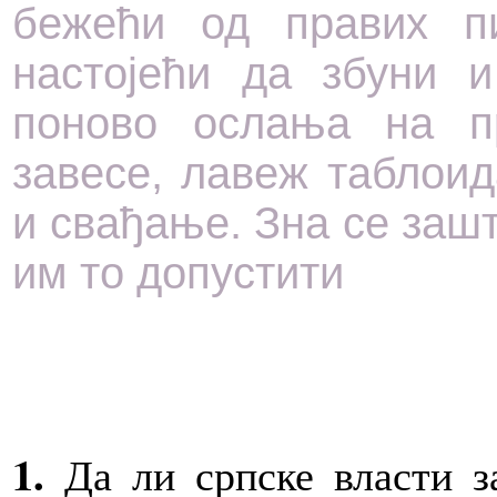
бежећи од правих пи
настојећи да збуни 
поново ослања на 
завесе, лавеж таблоид
и свађање. Зна се зашт
им то допустити
1.
Да ли српске власти з