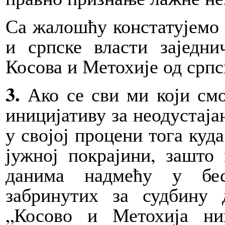
Са жалошћу констатујемо 
и српске власти заједн
Косова и Метохије од српс
3.
Ако се сви ми који см
иницијативу за неодустаја
у својој процени тога куд
јужној покрајини, зашто 
данима надмећу у бес
забринутих за судбину 
„Косово и Метохија ни