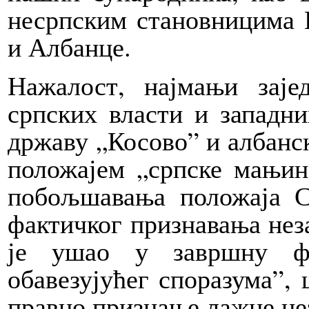
несрпским становницима 
и Албанце.
Нажалост, најмањи зај
српских власти и западни
државу „Косово” и албанс
положајем „српске мањин
побољшавања положаја 
фактичког признавања нез
је ушао у завршну фа
обавезујућег споразума”, 
правно признање лажне не