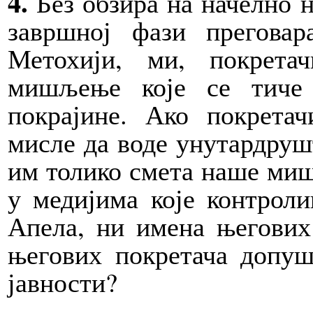
4.
Без обзира на начелно 
завршној фази прегова
Метохији, ми, покрета
мишљење које се тиче
покрајине. Ако покретач
мисле да воде унутардрушт
им толико смета наше миш
у медијима које контрол
Апела, ни имена његових
његових покретача допуш
јавности?