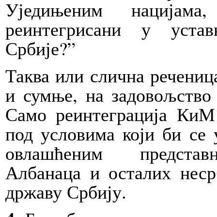
Уједињеним нацијама
реинтегрисани у устав
Србије?”
Таква или слична речениц
и сумње, на задовољство
Само реинтеграција КиМ
под условима који би се 
овлашћеним представн
Албанаца и осталих неср
државу Србију.