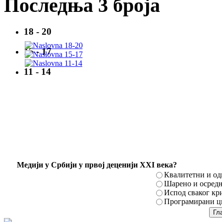
Последња 3 броја
18 - 20
15 - 17
11 - 14
Mедији у Србији у првој деценији XXI века?
Квалитетни и о
Шарено и осред
Испод сваког кр
Програмирани ци