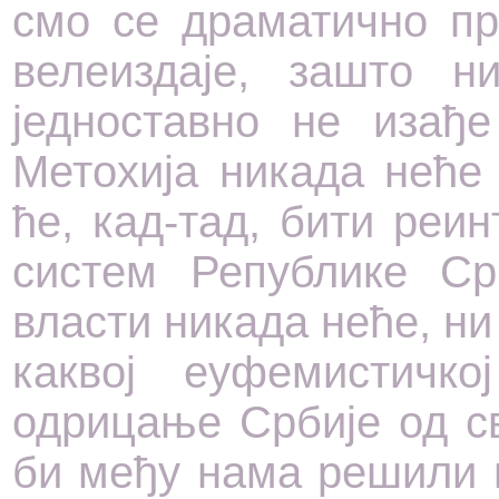
смо се драматично п
велеиздаје, зашто н
једноставно не изађе
Метохија никада неће
ће, кад-тад, бити реи
систем Републике Ср
власти никада неће, ни
каквој еуфемистичко
одрицање Србије од св
би међу нама решили 