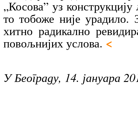
„Косова” уз конструкцију 
то тобоже није урадило. 
хитно радикално ревидир
<
повољнијих услова.
У Београду, 14. јануара 20