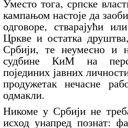
Уместо тога, српске влас
кампањом настоје да заоби
одговоре, стварајући ил
Цркве и остатка друштва
Србији, те неумесно и 
судбине КиМ на персо
појединих јавних личности
продужетак нечасне раб
одмакли.
Никоме у Србији не треб
исход унапред познат: ф