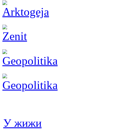
У жижи