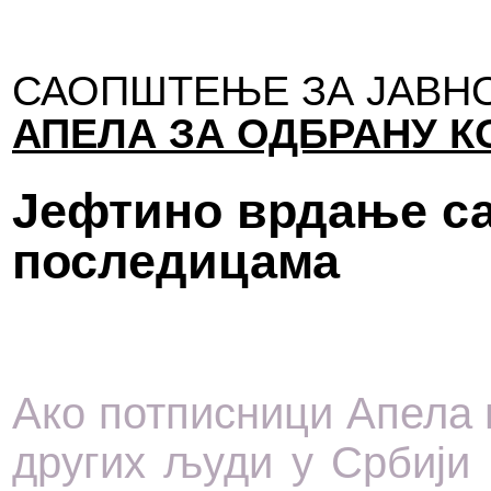
САОПШТЕЊЕ ЗА ЈАВН
АПЕЛА ЗА ОДБРАНУ К
Јефтино врдање с
последицама
Ако потписници Апела н
других људи у Србији 