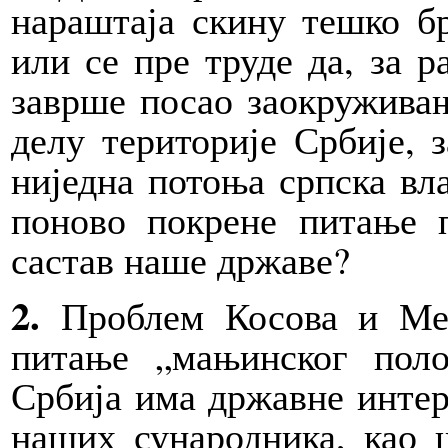
нараштаја скину тешко бр
или се пре труде да, за р
заврше посао заокружива
делу територије Србије, з
ниједна потоња српска вл
поново покрене питање 
састав наше државе?
2.
Проблем Косова и Мет
питање „мањинског поло
Србија има државне интере
наших сународника, као 