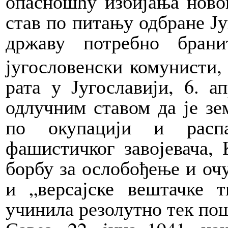
опасношћу избијања новог
став по питању одбране Југ
државу потребно бран
југословенски комунисти
рата у Југославији, 6. а
одлучним ставом да је з
по окупацији и расп
фашистичког завојевача, 
борбу за ослобођење и очу
и „версајске вештачке 
учинила резолутно тек пош