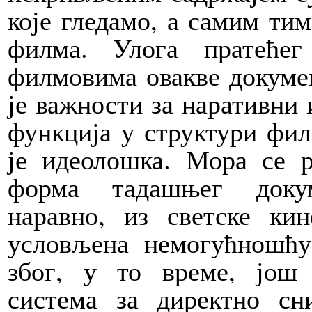
које гледамо, а самим ти
филма. Улога пратећег
филмовима овакве докуме
је важности за наративни 
функција у структури фил
је идеолошка. Мора се р
форма тадашњег докум
наравно, из светске кин
условљена немогућношћу
због, у то време, још 
система за директно с