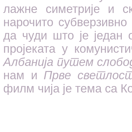
лажне симетрије и с
нарочито субверзивно 
да чуди што је један
пројеката у комунист
Албанија путем слоб
нам и
Прве светло
филм чија је тема са К