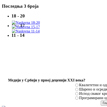
Последња 3 броја
18 - 20
15 - 17
11 - 14
Mедији у Србији у првој деценији XXI века?
Квалитетни и о
Шарено и осред
Испод сваког кр
Програмирани ци