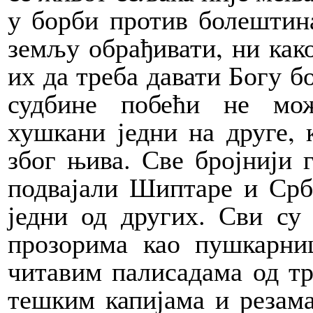
у борби против болештина
земљу обрађивати, ни как
их да треба давати Богу бо
судбине побећи не мо
хушкани једни на друге, 
због њива. Све бројнији 
подвајали Шиптаре и Срб
једни од других. Сви су 
прозорима као пушкарни
читавим палисадама од тр
тешким капијама и резама