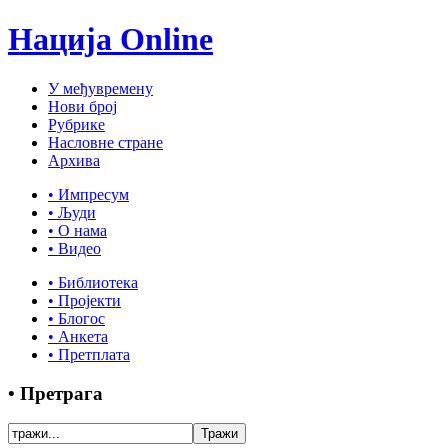
Нација Online
У међувремену
Нови број
Рубрике
Насловне стране
Архива
• Импресум
• Људи
• О нама
• Видео
• Библиотека
• Пројекти
• Блогос
• Анкета
• Претплата
• Претрага