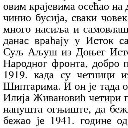
овим крајевима осећао на 
чинио бусија, сваки чове
много насиља и самовлаш
данас враћају у Исток с
Суљ Аљуш из Доњег Исток
Народног фронта, добро п
1919. када су четници 
Шиптарима. И он је тада о
Илија Живановић четири пу
напушта огњиште, да бежи
бежао је 1941. године о