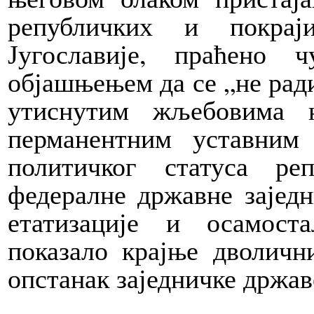
републичких и покрај
Југославије, праћено 
објашњењем да се „не ради
утиснутим жљебовима 
перманентним уставним
политичког статуса ре
федералне државне заједн
етатизације и осамос
показало крајње дволичн
опстанак заједничке држав