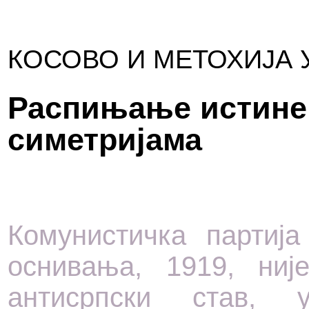
КОСОВО И МЕТОХИЈА 
Распињање истине
симетријама
Комунистичка партија
оснивања, 1919, ниј
антисрпски став,