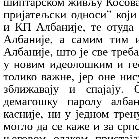
шиптарском живљу Косова 
пријатељски односи” који
и КП Албаније, те отуда 
Албаније, а самим тим и
Албаније, што је све треб
у новим идеолошким и ге
толико важне, јер оне нис
зближавају и спајају. 
демагошку паролу алба
касније, ни у једном трен
могло да се каже и за српс
његовом олаком пристај