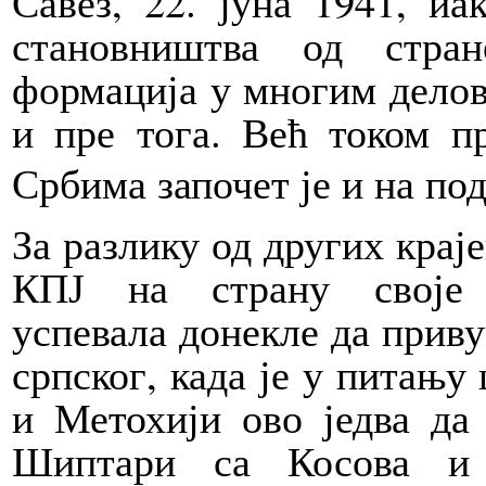
Савез, 22. јуна 1941, иа
становништва од стра
формација у многим делов
и пре тога.
Већ
током пр
Србима започет је и на по
За разлику од других краје
КПЈ на страну своје 
успевала донекле да приву
српског, када је у питању
и Метохији ово једва да
Шиптари са Косова и 