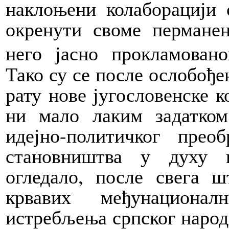
наклоњени колаборацији
окренути своме пермане
него јасно прокламован
Тако су се после ослобође
рату нове југословенске 
ни мало лаким задатком
идејно-политичког прео
становништва у духу н
огледало, после свега ш
крвавих међунациона
истребљења српског народ