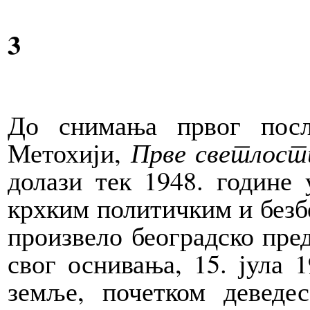
3
До снимања првог пос
Метохији,
Прве светлост
долази тек 1948. године
крхким политичким и безб
произвело београдско пред
свог оснивања, 15. јула 1
земље, почетком деведес