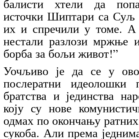
балисти хтели да поп
источки Шиптари са Суљ 
их и спречили у томе. А
нестали разлози мржње и 
борба за бољи живот!”
Уочљиво је да се у ово
послератни идеолошки 
братства и јединства нар
коју су нове комунистич
одмах по окончању ратних
сукоба. Али према једним