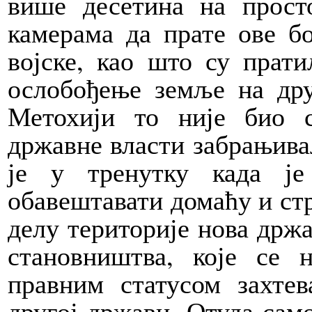
више десетина на просто
камерама да прате ове бо
војске, као што су прати
ослобођење земље на др
Метохији то није био с
државне власти забрањива
је у тренутку када ј
обавештавати домаћу и стр
делу територије нова држа
становништва, које се 
правним статусом захте
другој држави.
Отуда
само