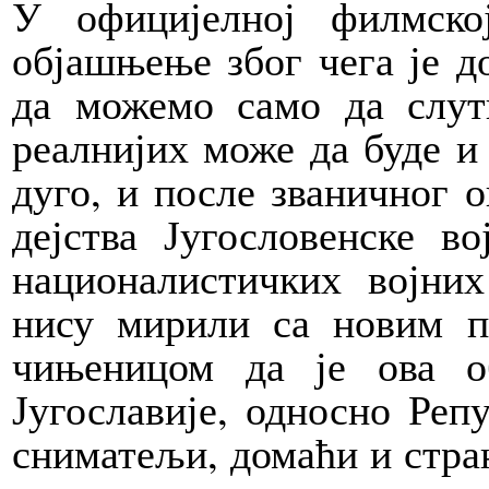
У официјелној филмско
објашњење због чега је д
да можемо само да слути
реалнијих може да буде и 
дуго, и после званичног о
дејства Југословенске в
националистичких војни
нису мирили са новим 
чињеницом да је ова о
Југославије, односно Реп
сниматељи, домаћи и стран