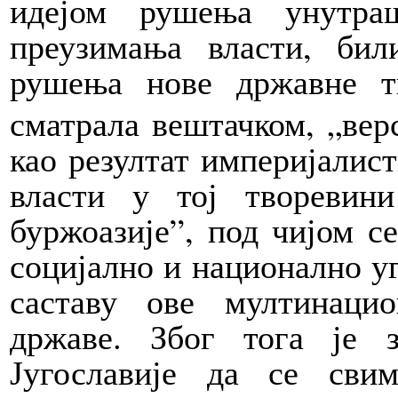
идејом рушења унутра
преузимања власти, би
рушења нове државне т
сматрала вештачком, „вер
као резултат империјалист
власти у тој творевин
буржоазије”, под чијом с
социјално и национално у
саставу ове мултинаци
државе. Због тога је з
Југославије да се сви