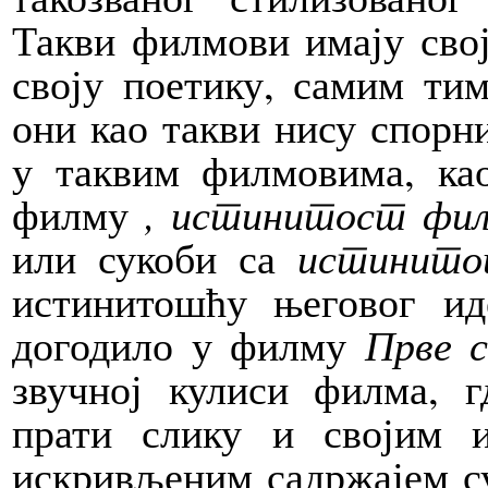
Такви филмови имају свој 
своју поетику, самим тим
они као такви нису спорни
у таквим филмовима, ка
филму
, истинитост фил
или сукоби са
истинито
истинитошћу његовог ид
догодило у филму
Прве с
звучној кулиси филма, г
прати слику и својим 
искривљеним садржајем 