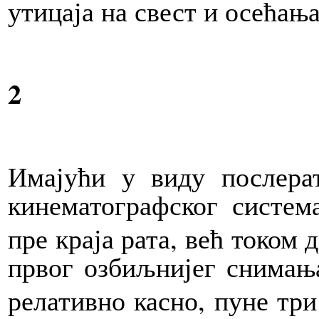
утицаја на свест и осећањ
2
Имајући
у виду послера
кинематографског система
пре краја рата, већ током 
првог озбиљнијег снимањ
релативно касно, пуне три