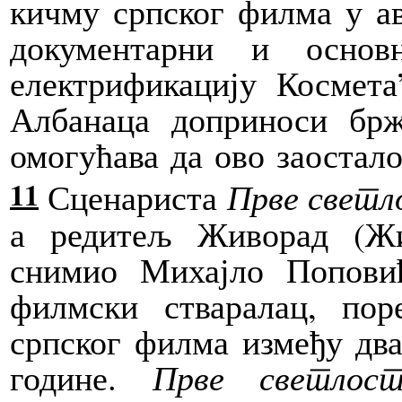
кичму српског филма у ав
документарни и осно
електрификацију Космет
Албанаца доприноси брж
омогућава да ово заостало
11
Сценариста
Прве светл
а редитељ Живорад (Ж
снимио Михајло Попови
филмски стваралац, пор
српског филма између дв
године.
Прве светлос