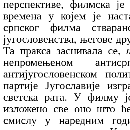
перспективе, филмска је
времена у којем је наст
српског филма стваран
југословенства, његове др
Та пракса заснивала се,
непромењеном анти
антијугословенском пол
партије Југославије изг
светска рата. У филму ј
изложено све оно што ћ
смислу у наредним год