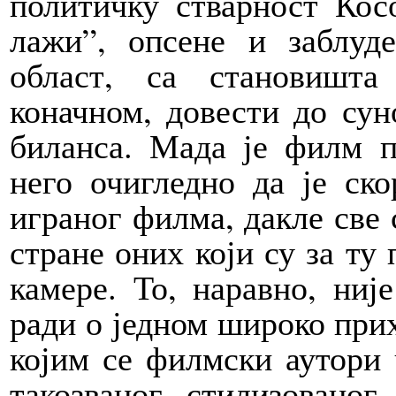
политичку стварност Кос
лажи”, опсене и заблуде
област, са становишта
коначном, довести до сун
биланса. Мада је филм п
него очигледно да је ск
играног филма, дакле све 
стране оних који су за ту
камере. То, наравно, ниј
ради о једном широко при
којим се филмски аутори 
такозваног стилизовано