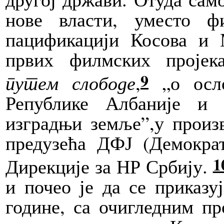
нове власти, уместо ф
пацификацији Косова и М
првих филмских проје
9
путем слободе
,
„о осло
Републике Албаније и
изградњи земље”,
у произ
предузећа ДФЈ (Демократ
1
Дирекције за НР Србију.
и почео је да се приказу
године, са очигледним п