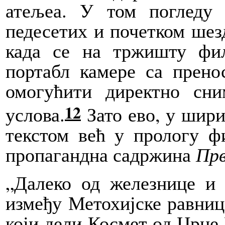
атељеа.
У
том погледу с
педесетих и почетком шезд
када се на тржишту фил
портабл камере са прено
омогућити директно сни
12
услова.
Зато ево, у шири
текстом већ у прологу ф
пропагандна садржина
Пр
„Далеко од железнице и 
између Метохијске равниц
који дели Космет од Црне 