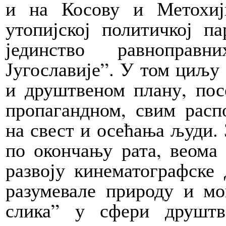
и на Косову и Метохиј
утопијској политичкој 
јединство равноправ
Југославије”. У том циљу
и друштвеном плану, пос
пропагандном, свим расп
на свест и осећања људи. 
по окончању рата, веома
развоју кинематографске
разумевале природу и мо
слика” у сфери друштв