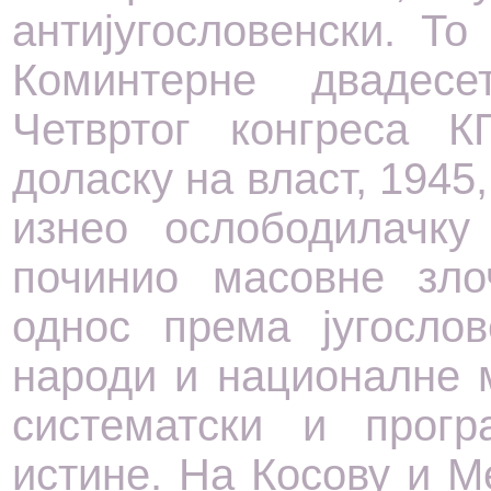
антијугословенски. Т
Коминтерне двадес
Четвртог конгреса 
доласку на власт, 1945,
изнео ослободилачку
починио масовне зло
однос према југослов
народи и националне 
систематски и прог
истине. На Косову и М