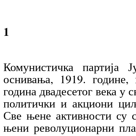
1
Комунистичка партија Ј
оснивања, 1919. године,
година двадесетог века у с
политички и акциони циљ
Све њене активности су с
њени револуционарни пла