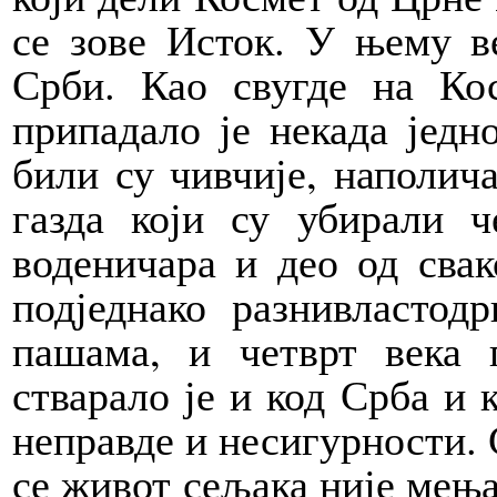
се зове Исток. У њему 
Срби. Као свугде на Ко
припадало је некада јед
били су чивчије, наполич
газда који су убирали 
воденичара и део од свак
подједнако разни
властод
пашама, и четврт века 
стварало је и код Срба и
неправде и несигурности. 
се живот сељака није мења