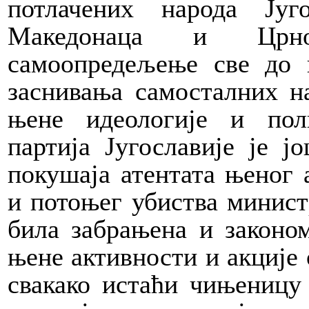
потлачених народа Југо
Македонаца и Црно
самоопредељење све до 
заснивања самосталних н
њене идеологије и пол
партија Југославије је ј
покушаја атентата њеног 
и потоњег убиства минис
била забрањена и законом
њене активности и акције 
свакако истаћи чињеницу