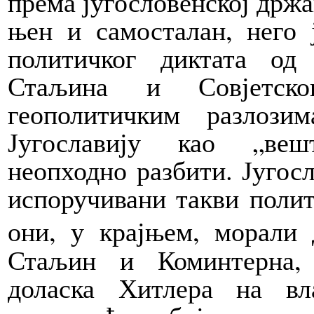
према југословенској држа
њен и самосталан, него 
политичког диктата од
Стаљина и Совјетско
геополитичким разлоз
Југославију као „веш
неопходно разбити.
Југос
испоручивани такви полит
они, у крајњем, морали
Стаљин и Коминтерна, 
доласка Хитлера на вл