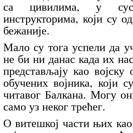
са цивилима, у суср
инструкторима, који су о
бежаније.
Мало су тога успели да уч
не би ни данас када их на
представљају као војску
обучених војника, који с
читавог Балкана. Могу они
само уз неког трећег.
О витешкој части њих као