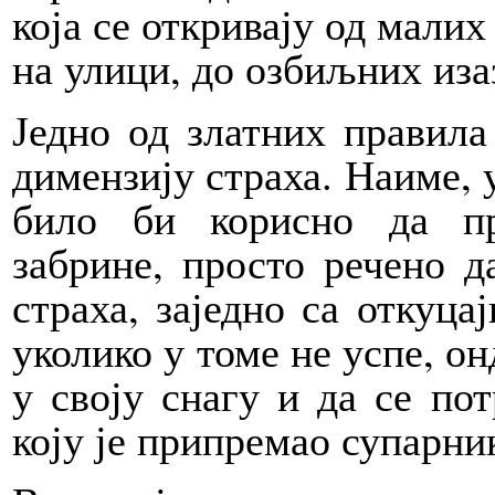
која се откривају од малих
на улици, до озбиљних иза
Једно од златних правила
димензију страха. Наиме, у
било би корисно да пр
забрине, просто речено д
страха, заједно са откуца
уколико у томе не успе, он
у своју снагу и да се по
коју је припремао супарник