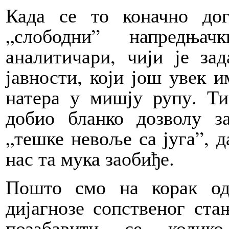
Када се то коначно до
„слободни” напредња
аналитичари, чији је за
јавности, који још увек и
натера у мишју рупу. Ти
добио бланко дозволу з
„тешке невоље са југа”, д
нас та мука заобиђе.
Пошто смо на корак од
дијагнозе сопственог ст
позабавити се колико