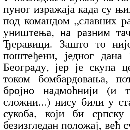
пуног изражаја када су њи
под командом „славних р
уништења, на разним тач
Ђеравици. Зашто то ни
поштеђени, једног дана
Београду, јер је скупа 
током бомбардовања, по
бројно надмоћнији (и 
сложни...) нису били у ст
сукоба, који би српску
безизгледан положај, већ с