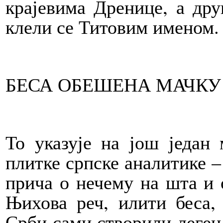
крајевима Дренице, а дру
клели се Титовим именом.
БЕСА ОБЕШЕНА МАЧКУ 
То указује на још један
плитке српске аналитике –
прича о нечему на шта и 
Њихова реч, илити беса,
Срби сами створили леген