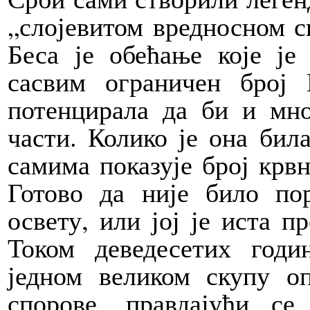
„слојевитом вредносном с
Беса је обећање које је
сасвим ограничен број
потенцирала да би и мно
части. Колико је она бил
самима показује број крвн
Готово да није било по
освету, или јој је иста п
Током деведесетих год
једном великом скупу о
спорове, правдајући 