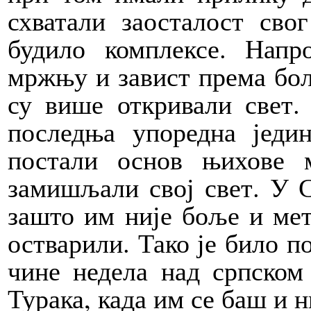
схватали заосталост сво
будило комплексе. Напр
мржњу и завист према бољ
су више откривали свет.
последња упоредна једи
постали основ њихове 
замишљали свој свет. У 
зашто им није боље и мет
остварили. Тако је било п
чине недела над српском 
Турака, када им се баш и н