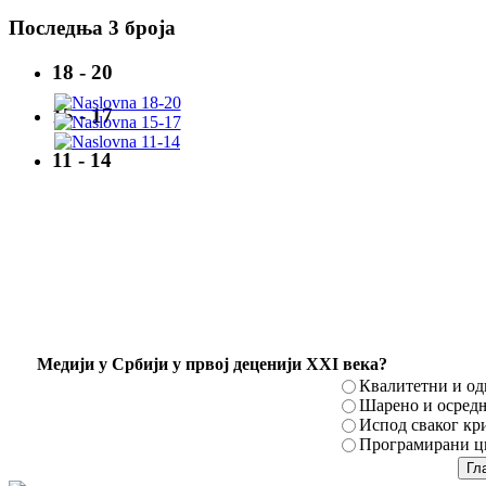
Последња 3 броја
18 - 20
15 - 17
11 - 14
Mедији у Србији у првој деценији XXI века?
Квалитетни и о
Шарено и осред
Испод сваког кр
Програмирани ци