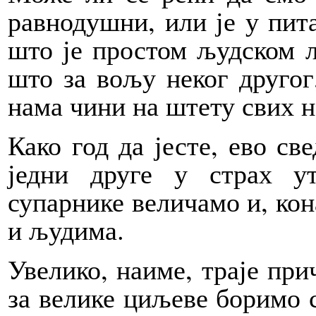
равнодушни, или је у пит
што је простом људском 
што за вољу неког другог
нама чини на штету свих н
Како год да јесте, ево св
једни друге у страх ут
супарнике величамо и, кон
и људима.
Увелико, наиме, траје при
за велике циљеве боримо с