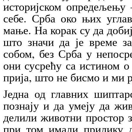
историјском опредељењу 
себе. Срба око њих угла
мање. На корак су да добиј
што значи да је време з
собом, без Срба у непоср
они сусрећу са истином о 
прија, што не бисмо и ми р
Једна од главних шиптар
познају и да умеју да жи
делили животни простор зн
при том имали прилику д