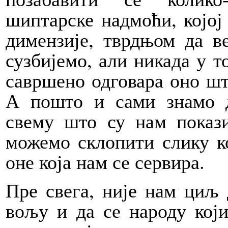
шиптарске надмоћи, којој 
димензије, тврдњом да в
сузбијемо, али никада у т
савршено одговара оно шт
А пошто и сами знамо 
свему што су нам покази
можемо склопити слику ко
оне која нам се сервира.
Пре свега, није нам циљ 
вољу и да се народу који