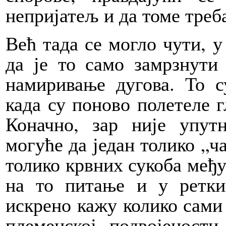
непријатељ и да томе треб
Већ тада се могло чути, у
да је то само замрзнути
намиривање дугова. То с
када су поново полетеле г
Коначно, зар није упут
могуће да један толико „ч
толико крвних сукоба међу
на то питање и у ретки
искрено кажу колико сами с
племенској подвојеност