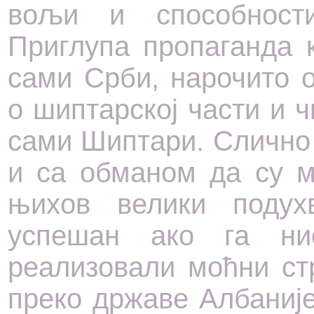
вољи и способности
Приглупа пропаганда 
сами Срби, нарочито 
о шиптарској части и ч
сами Шиптари. Слично 
и са обманом да су м
њихов велики подух
успешан ако га ни
реализовали моћни ст
преко државе Албаниј