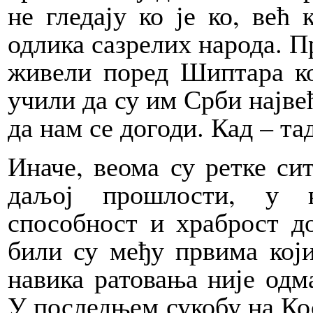
не гледају ко је ко, већ 
одлика сазрелих народа. П
живели поред Шиптара ко
учили да су им Срби најве
да нам се догоди. Кад – тад
Иначе, веома су ретке сит
даљој прошлости, у к
способност и храброст до
били су међу првима који
навика ратовања није одм
У последњем сукобу на Кос