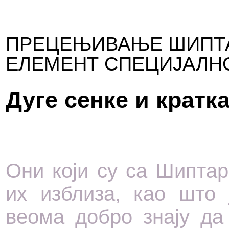
ПРЕЦЕЊИВАЊЕ ШИПТА
ЕЛЕМЕНТ СПЕЦИЈАЛНО
Дуге сенке и кратк
Они који су са Шипта
их изблиза, као што 
веома добро знају да