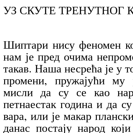
УЗ СКУТЕ ТРЕНУТНОГ 
Шиптари нису феномен ко
нам је пред очима непроме
такав. Наша несрећа је у т
промени, пружајући му 
мисли да су се као на
петнаестак година и да су
вара, или је макар планск
данас постају народ кој