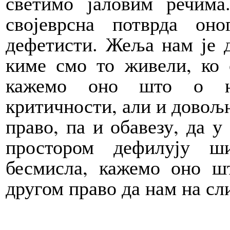
светимо јаловим речим
својеврсна потврда о
дефетисти. Жеља нам је д
киме смо то живели, ко 
кажемо оно што о њи
критичности, али и довољ
право, па и обавезу, да 
простором дефилују ш
бесмисла, кажемо оно ш
другом право да нам на сл