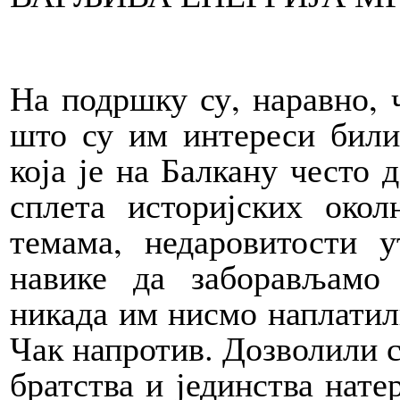
На подршку су, наравно, ч
што су им интереси били 
која је на Балкану често 
сплета историјских окол
темама, недаровитости 
навике да заборављамо 
никада им нисмо наплатил
Чак напротив. Дозволили с
братства и јединства нате