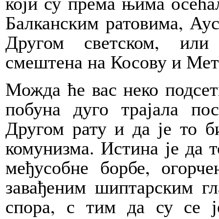
који су према њима осећа
Балканским ратовима, Аус
Другом светском, или 
смештена на Косову и Мет
Можда ће вас неко подсет
побуна дуго трајала по
Другом рату и да је то б
комунизма. Истина је да 
међусобне борбе, огорче
завађеним шиптарским гл
спора, с тим да су се 