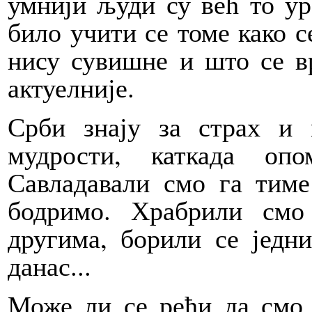
умнији људи су већ то ур
било учити се томе како се
нису сувишне и што се в
актуелније.
Срби знају за страх и
мудрости, каткада оп
Савладавали смо га тим
бодримо. Храбрили смо 
другима, борили се једни
данас...
Може ли се рећи да смо 