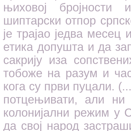
њиховој бројности и
шиптарски отпор српск
је трајао једва месец
етика допушта и да за
сакрију иза сопствен
тобоже на разум и час
кога су први пуцали. (.
потцењивати, али ни
колонијални режим у 
да свој народ застра