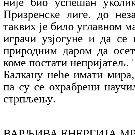
није био успешан уколи
Призренске лиге, до нез
таквих је било углавном ма
играчи узјогуне и да се
природним даром да осет
коме постати непријатељ. 
Балкану неће имати мира,
па су се охрабрени научи
стрпљењу.
ВАРЉИВА ЕНЕРГИЈА М