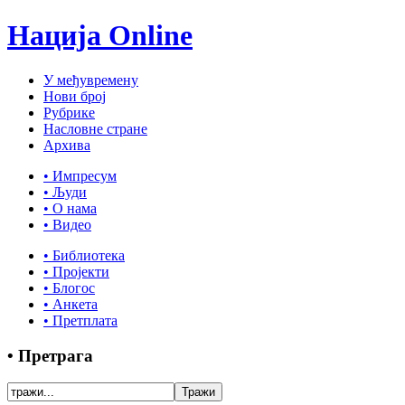
Нација Online
У међувремену
Нови број
Рубрике
Насловне стране
Архива
• Импресум
• Људи
• О нама
• Видео
• Библиотека
• Пројекти
• Блогос
• Анкета
• Претплата
• Претрага