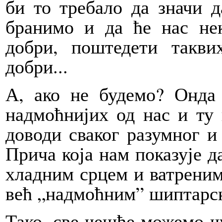
би то требало да значи 
бранимо и да ће нас не
добри, поштедети такв
добри...
А, ако не будемо? Онда
надмоћнијих од нас и ту
доводи сваког разумног и
Прича која нам показује 
хладним срцем и ватреним
већ „надмоћним” шиптарс
Тако, све чешће можемо чу