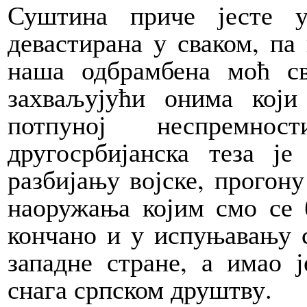
Суштина приче јесте 
девастирана у сваком, па
наша одбрамбена моћ св
захваљујући онима који
потпуној неспремно
другосрбијанска теза ј
разбијању војске, прогон
наоружања којим смо се 
кончано и у испуњавању св
западне стране, а имао 
снага српском друштву.