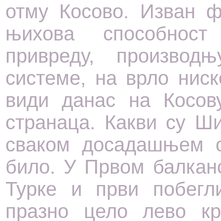
отму Косово. Изван ф
њихова способност
привреду, производњ
системе, на врло ниск
види данас на Косову
странаца. Какви су Ш
сваком досадашњем о
било. У Првом балкан
Турке и први побегл
празно цело лево кр