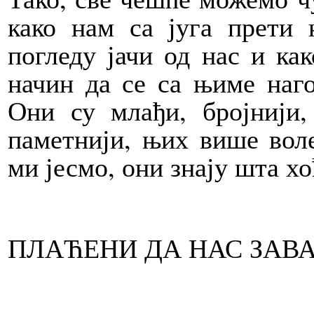
како нам са југа прети 
погледу јачи од нас и ка
начин да се са њиме наго
Они су млађи, бројнији, 
паметнији, њих више воле
ми јесмо, они знају шта хоћ
ПЛАЋЕНИ ДА НАС ЗАВ