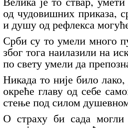
Велика је то ствар, умети
од чудовишних приказа, с
и душу од рефлекса могућ
Срби су то умели много пу
због тога наилазили на ис
по свету умели да препозн
Никада то није било лако, 
окреће главу од себе самог
стење под силом душевном,
О страху би сада могли