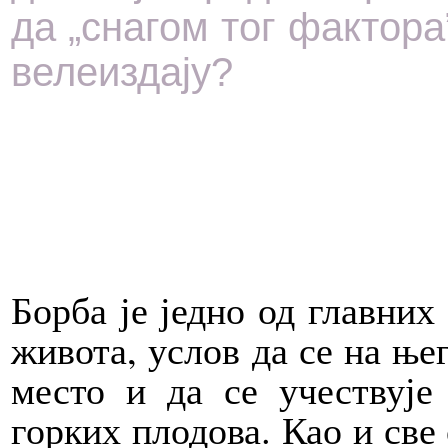
да „снагом тог фактора
велеиздају?
Борба је једно од главних
живота, услов да се на ње
место и да се учествује
горких плодова. Као и све 