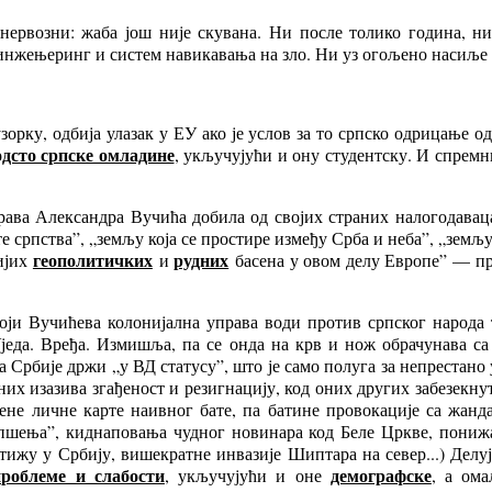
нервозни: жаба још није скувана. Ни после толико година, ни
 инжењеринг и систем навикавања на зло. Ни уз огољено насиље 
зорку, одбија улазак у ЕУ ако је услов за то српско одрицање 
одсто српске омладине
, укључујући и ону студентску. И спремни
права Александра Вучића добила од својих страних налогодавац
 српства”, „земљу која се простире између Срба и неба”, „земљу
геополитичких
рудних
нијих
и
басена у овом делу Европе” — пр
оји Вучићева колонијална управа води против српског народа 
једа. Вређа. Измишља, па се онда на крв и нож обрачунава с
 Србије држи „у ВД статусу”, што је само полуга за непрестано 
 изазива згађеност и резигнацију, код оних других забезекнуто
дене личне карте наивног бате, па батине провокације са жан
апшења”, киднаповања чудног новинара код Беле Цркве, пониж
 стижу у Србију, вишекратне инвазије Шиптара на север...) Де
проблеме и слабости
демографске
, укључујући и оне
, а ома