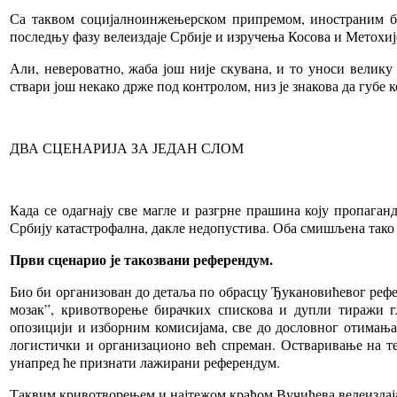
Са таквом социјалноинжењерском припремом, иностраним бл
последњу фазу велеиздаје Србије и изручења Косова и Метохиј
Али, невероватно, жаба још није скувана, и то уноси велику
ствари још некако држе под контролом, низ је знакова да губе 
ДВА СЦЕНАРИЈА ЗА ЈЕДАН СЛОМ
Када се одагнају све магле и разгрне прашина коју пропаган
Србију катастрофална, дакле недопустива. Оба смишљена тако д
Први сценарио је такозвани референдум.
Био би организован до детаља по обрасцу Ђукановићевог реф
мозак”, кривотворење бирачких спискова и дупли тиражи г
опозицији и изборним комисијама, све до дословног отимања 
логистички и организационо већ спреман. Остваривање на те
унапред ће признати лажирани референдум.
Таквим кривотворењем и најтежом крађом Вучићева велеиздаја 