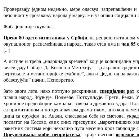
Проверавају једном недељно, мере одасвуд, запрепашћени и 
безочност у срозавању народа у марву. Ни уз опаки социјални
Жаба још није скувана.
Преко 80 одсто испитаника у Србији
, на репрезентативном у
чак 85 
окупационог распамећивања народа, такав став има и
(...)
А истиче и трећа „надокнада времена” коју је колонијална у
велеиздају Србије. Да Косово и Метохију — „сакрално средиште
вертикале и метаисторијске судбине”, али и „један од најваж
обавезујући” начин. Неповратно.
специјални рат
Зато овога лета, иако потпуно раскринкан,
к
плаши народ. Збуњује. Подмеће. Поткупљује. Прети. Режи. У
хроничне предизборне кампање, завера и државних удара. Пола
са примитивном и потцењивачком драматиком, што код паметних
џипа са оружјем на Авали, спасавања беба из сметова, укра
послатог на Косово, свих оних прескупих „маркетиншких х
ракетних система који неколико пута месечно кроз таблоиде
Преувеличава моћи непријатеља
огромне 
, крије његове