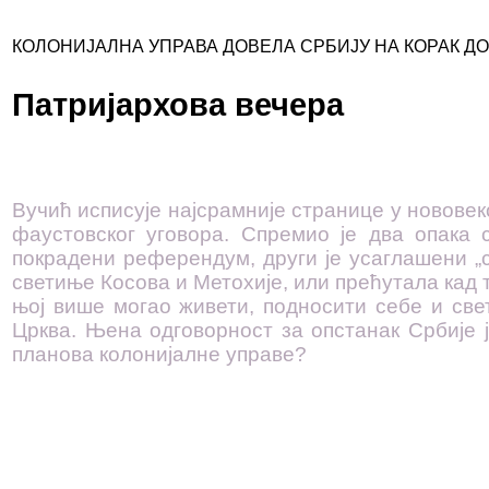
КОЛОНИЈАЛНА УПРАВА ДОВЕЛА СРБИЈУ НА КОРАК Д
Патријархова вечера
Вучић исписује најсрамније странице у нововеко
фаустовског уговора. Спремио је два опака 
покрадени референдум, други је усаглашени „
светиње Косова и Метохије, или прећутала кад 
њој више могао живети, подносити себе и све
Црква. Њена одговорност за опстанак Србије 
планова колонијалне управе?