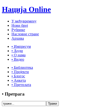
Нација Online
У међувремену
Нови број
Рубрике
Насловне стране
Архива
• Импресум
• Људи
• О нама
• Видео
• Библиотека
• Пројекти
• Блогос
• Анкета
• Претплата
• Претрага