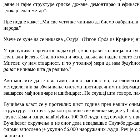
јавне и тајне структуре српске државе, демонтирао и ефика
„макар један метар”.
Пре подне каже: „Ми све уступке чинимо да бисмо одбранили 
народа.”
Увече се куне да се никаква „Олуја” (Изгон Срба из Крајине) 
У тренуцима нарочитог надахнућа, као прави колонијални гув
глуп, али је лењ. Стално кука и чека, ваљда да падне нешто са не
Митови су нам стварност, и то у толикој мери да нам будућно
данас
не знамо шта да радимо.”
Ако мислите да је ово само лично растројство, са елемент
методологији за збуњивање система противречним информација
вашарске мађионичаре и шибицаре: „Не слушај шта говоре, паж
Вучићева власт се у протеклих шест година пред нашим очима
структуру. Та структура контролише све велике медије у Србији
групе. Има и запрепашћујућих 100.000 људи под оружјем у пр
Вучићевог окружења и из оног дела некадашње Службе државне
фирми запослено је укупно 56.000 наоружаних људи. Реч је о 
војника.)