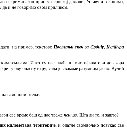
ан и криминалан приступ српској држави, Уставу и законима,
у да и не говоримо овом приликом.
едати, на пример, текстове
Последњи скеч за Србију
,
Култура
пским земљама. Иако су нас плаћени мистификатори до скора
рет у ову опасну игру, сада је свакоме разумном јасно: Вучић
а, на самопоништење.
дари све време баш од нас траже
нешто
. Шта ли то, и зашто?
них километара територије
, и одатле својевољно повукао све