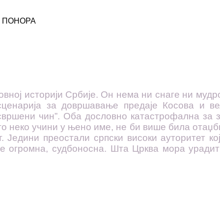
О ПОНОРА
вној историји Србије. Он нема ни снаге ни мудро
сценарија за довршавање предаје Косова и ве
свршени чин”. Оба дословно катастрофална за з
то неко учини у њено име, не би више била отаџб
т. Једини преостали српски високи ауторитет ко
је огромна, судбоносна. Шта Црква мора уради