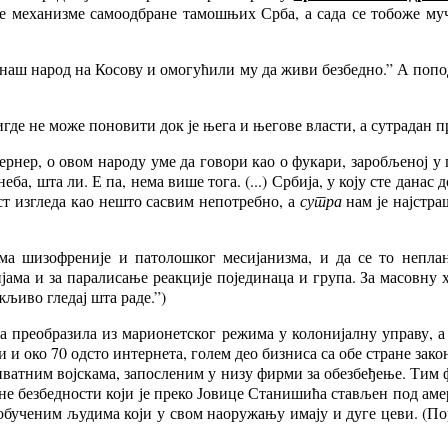
сне механизме самоодбране тамошњих Срба, а сада се тобоже му
наш народ на Косову и омогућили му да живи безбедно.” А попод
нигде не може поновити док је њега и његове власти, а сутрада
ернер, о овом народу уме да говори као о фукари, заробљеној у
ба, шта ли. Е па, нема више тога. (...) Србија, у коју сте данас 
ст изгледа као нешто сасвим непотребно, а
сутра
нам је најстра
има шизофреније и патолошког месијанизма, и да се то неплан
ма и за паралисање реакције појединаца и група. За масовну х
љиво гледај шта раде.”)
 преобразила из марионетског режима у колонијалну управу, а 
 и око 70 одсто интернета, голем део бизниса са обе стране закон
иватним војскама, запосленим у низу фирми за обезбеђење. Тим
 безбедности који је преко Јовице Станишића стављен под аме
обученим људима који у свом наоружању имају и дуге цеви. (Пор