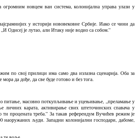
 огромним новцем ван система, колонијална управа улази у
најсрамнијих у историји нововековне Србије. Иако се чини да
„И Одисеј је лутао, али Итаку није водио са собом.”
ежим по свој прилици има само два излазна сценарија. Оба за
ра да дође, да све буде готово и без тога.
кло питање, масовно поткупљивање и уцењивање, „преламање у
ње личних карата, активирање свих штеточинских спавача у
о ти процената треба.” За такав референдум Вучићев режим је
00 наоружаних људи. Западни колонијални господари, дабоме,
а те воље.