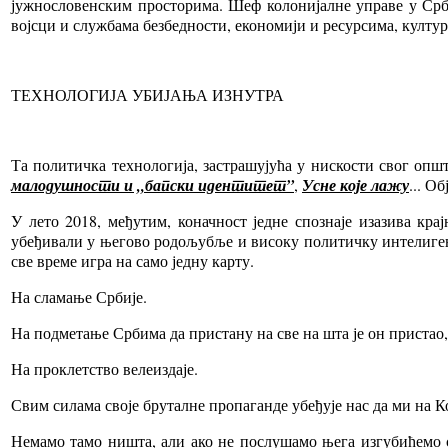
јужнословенским просторима. Шеф колонијалне управе у Срби
војсци и службама безбедности, економији и ресурсима, култу
ТЕХНОЛОГИЈА УБИЈАЊА ИЗНУТРА
Та политичка технологија, застрашујућа у нискости свог опш
малодушности и „бапски идентитет”
,
Усне које лажу
... О
У лето 2018, међутим, коначност једне спознаје изазива к
убеђивали у његово родољубље и високу политичку интелигенци
све време игра на само једну карту.
На сламање Србије.
На подметање Србима да пристану на све на шта је он пристао
На проклетство велеиздаје.
Свим силама своје бруталне пропаганде убеђује нас да ми на 
Немамо тамо ништа, али ако не послушамо њега изгубићемо 