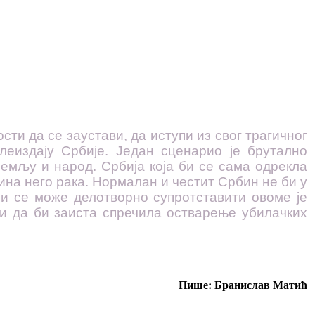
сти да се заустави, да иступи из свог трагичног
леиздају Србије. Један сценарио је брутално
емљу и народ. Србија која би се сама одрекла
ина него рака. Нормалан и честит Србин не би у
ји се може делотворно супротставити овоме је
ти да би заиста спречила остварење убилачких
Пише: Бранислав Матић