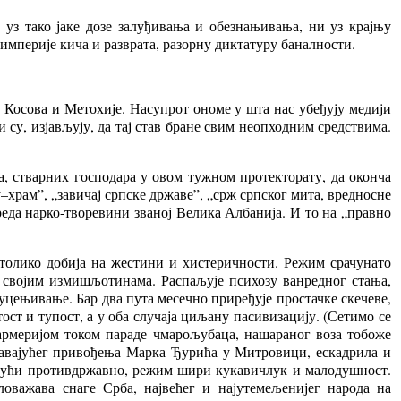
 уз тако јаке дозе залуђивања и обезнањивања, ни уз крајњу
империје кича и разврата, разорну диктатуру баналности.
од Косова и Метохије. Насупрот ономе у шта нас убеђују медији
 су, изјављују, да тај став бране свим неопходним средствима.
а, стварних господара у овом тужном протекторату, да оконча
–храм”, „завичај српске државе”, „срж српског мита, вредносне
еда нарко-творевини званој Велика Албанија. И то на „правно
толико добија на жестини и хистеричности. Режим срачунато
а својим измишљотинама. Распаљује психозу ванредног стања,
уцењивање. Бар два пута месечно приређује простачке скечеве,
ст и тупост, а у оба случаја циљану пасивизацију. (Сетимо се
дармеријом током параде чмарољубаца, нашараног воза тобоже
авајућег привођења Марка Ђурића у Митровици, ескадрила и
лујући противдржавно, режим шири кукавичлук и малодушност.
ловажава снаге Срба, највећег и најутемељенијег народа на