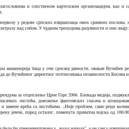
агословима и сопственом картелском организацијом, као и са
е.
 нервозу у редове српских извршилаца ових срамних послова, 
контролу над собом. У чудним тренуцима разумности и они знају: 
дна машинерија баца у очи српској јавности, овакав Вучићев р
а до Вучићевог директног потписивања независности Косова не мо
ерендума за отцепљење Црне Горе 2006. Блокада медија, подму
ласачких листића, довожење фантомских гласача и штанцова
и замене врећа са листићима. „Није проблем, само реци колик
рену јемчи, поред осталог, поменута приватна војска од 100.0
била би преконвертована у „вољу народа”, а он сам у извршиоц