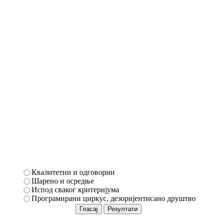
Квалитетни и одговорни
Шарено и осредње
Испод сваког критеријума
Програмирани циркус, дезоријентисано друштво