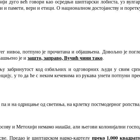
ји дуго већ говори као осредњи шиптарски лобиста, уз вулгар
ри и памети, вери и етици. О националном достојанству и поретк
тег нивоа, потпуно је прочитана и објашњена. Довољно је погл
зашто, заправо, Вучић чини тако
бјашњено је и
.
рајњу забринутост код озбиљних и одговорних људи у свим ср
ју, у то да ће с неким кечевима из рукава унети потпуни преок
, па и на одрицање од светиња, на крлетку постмодерног ропств
Косову и Метохији немамо
ништа
, али његови колонијални госпо
преко 1.000 квадрат
све. Предао је шиптарском нарко-картелу