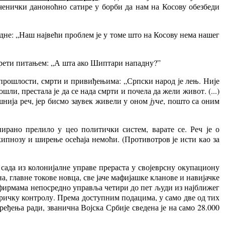
ченички даноноћно сатире у борби да нам на Косову обезбеди
не: „Наш највећи проблем је у томе што на Косову нема нашег
н прети питањем: „А шта ако Шиптари нападну?”
 прошлости, смрти и привиђењима: „Српски народ је лењ. Није
дошли, престала је да се нада смрти и почела да жели живот. (...)
шнија реч, јер бисмо заувек живели у оном
јуче
, пошто са оним
ирано прелило у цео политички систем, варате се. Реч је о
ипнозу и ширење осећаја немоћи. (Противотров је исти као за
сада из колонијалне управе прераста у својеврсну окупациону
а, главне токове новца, све јаче мафијашке кланове и навијачке
 фирмама непосредно управља четири до пет људи из најближег
ричку контролу. Према доступним подацима, у само две од тих
еђења ради, званична Војска Србије сведена је на само 28.000