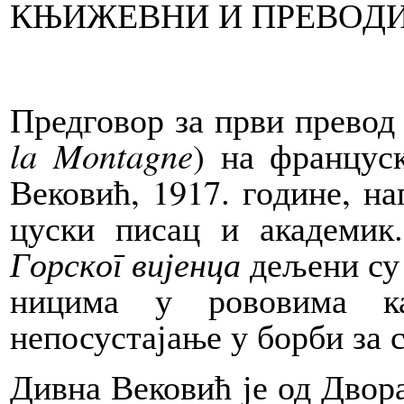
КЊИ­ЖЕВ­НИ И ПРЕ­ВО­ДИ
Пред­го­вор за пр­ви пре­вод 
la Mon­tag­ne
) на фран­цу­ск
Ве­ко­вић, 1917. го­ди­не, на
цу­ски пи­сац и ака­де­мик
Гор­ског ви­јен­ца
де­ље­ни су
ни­ци­ма у ро­во­ви­ма 
непосустајање у бор­би за с
Див­на Ве­ко­вић је од Дво­ра