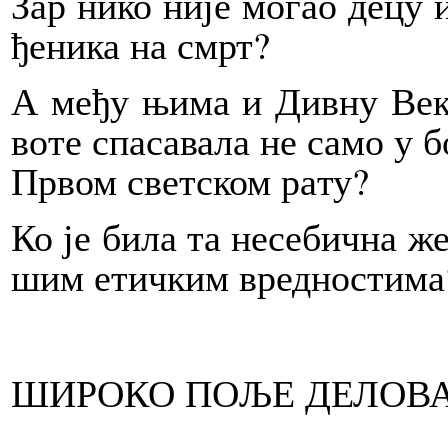
Зар ни­ко ни­је мо­гао де­цу и
ђе­ни­ка на смрт?
А ме­ђу њи­ма и Див­ну Ве­ко
во­те спа­са­ва­ла не са­мо у 
Пр­вом свет­ском ра­ту?
Ко је би­ла та не­се­бич­на же
шим етич­ким вред­но­сти­ма
ШИРОКО ПОЉЕ ДЕЛОВ