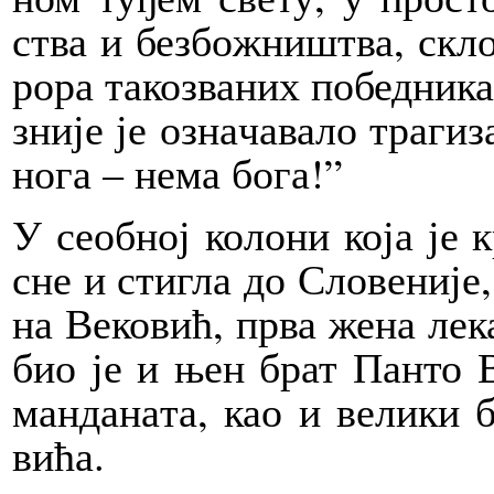
ства и без­бо­жни­штва, скло­
ро­ра такозваних по­бед­ни­к
зни­је је озна­ча­ва­ло тра­ги­
но­га – не­ма бо­га!”
У се­об­ној ко­ло­ни ко­ја је 
сне и сти­гла до Сло­ве­ни­је
на Ве­ко­вић, пр­ва же­на ле­к
био је и њен брат Пан­то Ве
ман­да­на­та, као и ве­ли­ки б
ви­ћа.