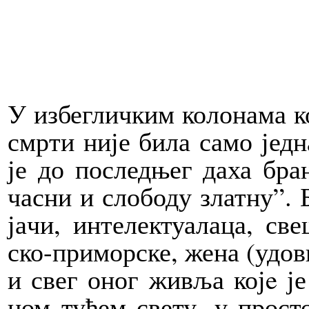
У из­бе­глич­ким ко­ло­на­ма к
смр­ти ни­је би­ла са­мо јед­на
је до по­след­њег да­ха бра­
ча­сни и слободу злат­ну”. Б
ја­чи, интелектуалаца, све­ш
ско-при­мор­ске, же­на (удо­ви­ц
и свег оног жи­вља којe је 
ном ту­ђем све­ту, у про­сто