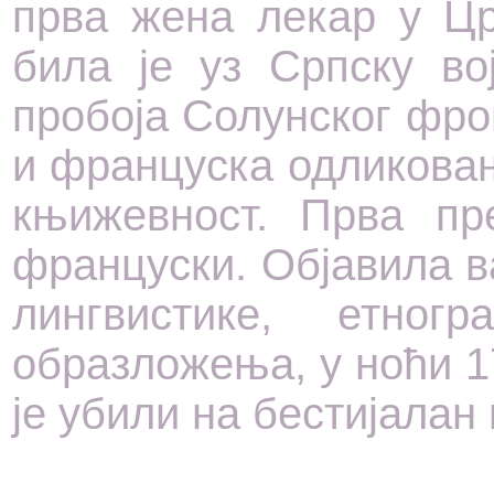
прва жена лекар у Цр
била је уз Српску во
пробоја Солунског фро
и француска одликова
књижевност. Прва пре
француски. Објавила в
лингвистике, етног
образложења, у ноћи 17
је убили на бестијалан