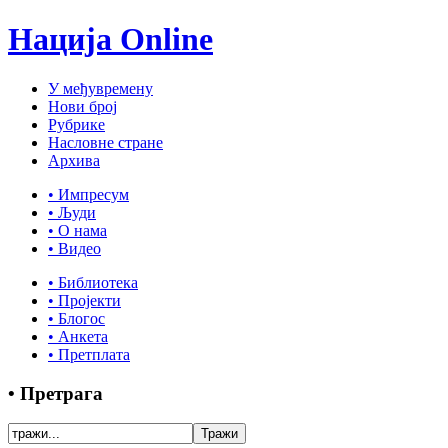
Нација Online
У међувремену
Нови број
Рубрике
Насловне стране
Архива
• Импресум
• Људи
• О нама
• Видео
• Библиотека
• Пројекти
• Блогос
• Анкета
• Претплата
• Претрага