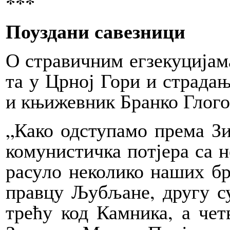
***
Поуздани савезници
О стра­вич­ним ег­зе­ку­ци­ја­
та у Цр­ној Го­ри и стра­да­
и књи­жев­ник Бран­ко Гло­го
„Ка­ко од­сту­па­мо пре­ма З
ко­му­ни­стич­ка по­тје­ра са н
ра­су­ло не­ко­ли­ко на­ших бр
прав­цу Љу­бља­не, дру­гу су
тре­ћу код Кам­ни­ка, а че­тв