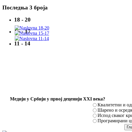
Последња 3 броја
18 - 20
15 - 17
11 - 14
Mедији у Србији у првој деценији XXI века?
Квалитетни и о
Шарено и осред
Испод сваког кр
Програмирани ци