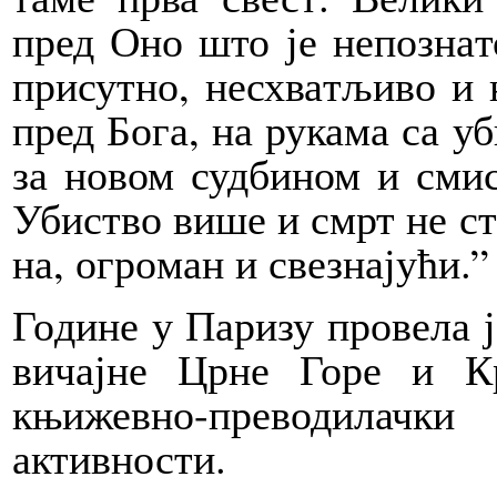
пред Оно што је не­по­зна­то
при­сут­но, не­схва­тљи­во 
пред Бо­га, на ру­ка­ма са у
за но­вом суд­би­ном и сми­с
Уби­ство ви­ше и смрт не сти
на, огро­ман и све­зна­ју­ћи.”
Го­ди­не у Па­ри­зу про­ве­ла 
ви­чај­не Цр­не Го­ре и Кра
књижевно-преводилачк
активности.