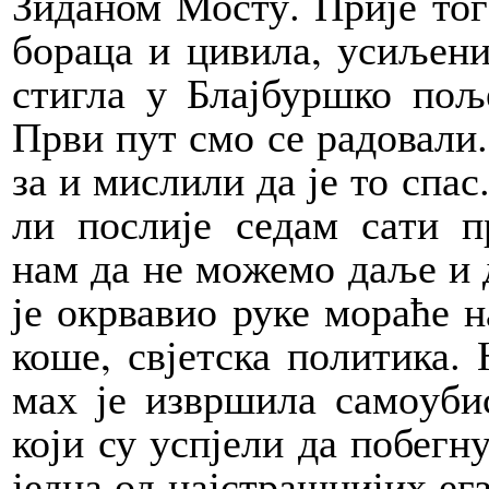
Зи­да­ном Мо­сту. При­је то­
бо­ра­ца и ци­ви­ла, уси­ље­
сти­гла у Блај­бур­шко по­ље
Пр­ви пут смо се ра­до­ва­ли.
за и ми­сли­ли да је то спас.
ли по­сли­је се­дам са­ти пре
нам да не мо­же­мо да­ље и д
је окр­ва­вио ру­ке мо­ра­ће н
ко­ше, свјет­ска по­ли­ти­ка. 
мах је из­вр­ши­ла са­мо­у­би
ко­ји су успје­ли да по­бег­ну
јед­на од нај­стра­шни­јих ег­