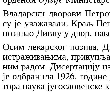
Вла­дар­ски дво­ро­ви Пе­тро­в
су је ува­жа­ва­ли. Краљ Пе­т
по­зи­вао Див­ну у двор, на­к
Осим ле­кар­ског по­зи­ва, Д
ис­тра­жи­ва­њи­ма, при­ку­п
ним ра­дом. Ди­сер­та­ци­ју 
је од­бра­ни­ла 1926. го­ди­не 
то­ра на­у­ка ју­го­сло­вен­ске