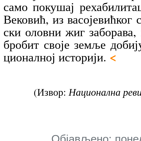
са­мо по­ку­шај ре­ха­би­ли­т
Ве­ко­вић, из васојевићког се
ски олов­ни жиг за­бо­ра­ва,
бро­бит сво­је зе­мље до­би­ј
<
ци­о­нал­ној исто­ри­ји.
(Извор:
Национална реви
Објављено: понед