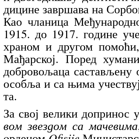
ди­ци­не за­вр­ша­ва на Сор­бо
Као чла­ни­ца Ме­ђу­на­род­н
1915. до 1917. го­ди­не уче­
хра­ном и дру­гом по­мо­ћи, 
Ма­ђар­ској. По­ред ху­ма­ни­
добровољаца са­ста­вље­ну од
осо­бља и са њи­ма уче­ству­
та.
За свој ве­ли­ки до­при­нос у 
вом зве­здом са ма­че­ви­ма
oрденом
Ofi­si­je
Ми­ни­стар­с