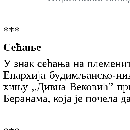
***
Сећање
У знак се­ћа­ња на пле­ме­ни­
Епар­хи­ја бу­ди­мљан­ско-ник
хи­њу „Див­на Ве­ко­вић” пр
Бе­ра­на­ма, ко­ја је по­че­ла 