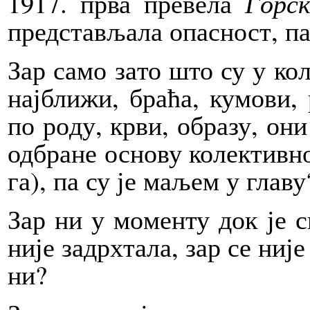
1917. пр­ва пре­ве­ла
Гор­ск
пред­ста­вља­ла опа­сност, па
Зар са­мо за­то што су у ко­л
нај­бли­жи, бра­ћа, ку­мо­ви, 
по ро­ду, кр­ви, обра­зу, они 
од­бра­не осно­ву ко­лек­тив­н
га), па су је ма­љем у гла­ву
Зар ни у мо­мен­ту док је с
ни­је за­дрх­та­ла, зар се ни­ј
ни?