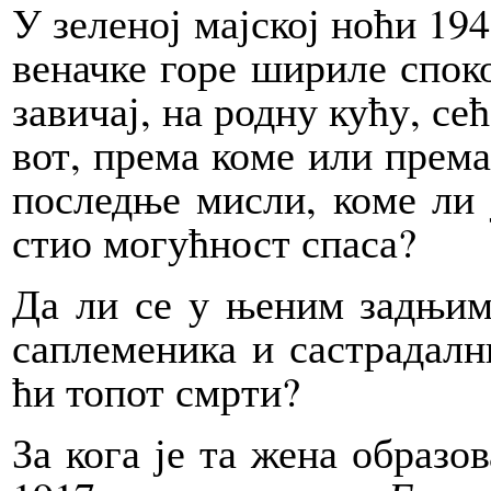
У зе­ле­ној мај­ској но­ћи 194
ве­нач­ке го­ре ши­ри­ле спо­к
за­ви­чај, на род­ну ку­ћу, се
вот, пре­ма ко­ме или пре­ма
по­след­ње ми­сли, ко­ме ли
стио мо­гућ­ност спа­са?
Да ли се у ње­ним зад­њим к
са­пле­ме­ни­ка и са­стра­дал­н
ћи то­пот смр­ти?
За ко­га је та же­на обра­зо­в