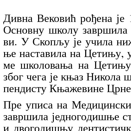
Див­на Ве­ко­вић ро­ђе­на је
Основ­ну шко­лу за­вр­ши­ла 
ви. У Ско­пљу је учи­ла ни­ж
ње на­ста­ви­ла на Це­ти­њу, 
ме шко­ло­ва­ња на Це­ти­њу 
због че­га је књаз Ни­ко­ла ш
пен­ди­сту Кња­же­ви­не Цр­не
Пре упи­са на Ме­ди­цин­ски
за­вр­ши­ла јед­но­го­ди­шње с
и дво­го­ди­шњу ден­ти­стич­