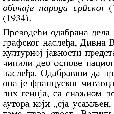
оби­ча­је народа српског
(
(1934).
Пре­во­де­ћи ода­бра­на де­ла
граф­ског на­сле­ђа, Див­на В
кул­тур­ној јав­но­сти пред­с
чи­ни­ли део осно­ве на­ци­о­
на­сле­ђа. Ода­брав­ши да пр
она је фран­цу­ског чи­та­о­ца
ћих ге­ни­ја, са сна­жном п
ауто­ра ко­ји „сја уса­мљен,
та­ме пр­ва свест. Ве­ли­ки