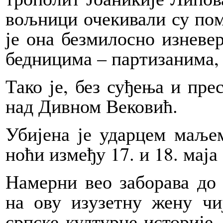
вољ­ни­ци оче­ки­ва­ли су по­
је она без­ми­ло­сно из­не­ве
бед­ни­ци­ма – пар­ти­за­ни­м
Та­ко је, без суђења и пре­с
над Див­ном Ве­ко­вић.
Уби­је­на је удар­цем ма­ље
но­ћи из­ме­ђу 17. и 18. ма­ја
На­мер­ни вео за­бо­ра­ва до
на ову из­у­зет­ну же­ну чи­
српске кул­тур­не исто­ри­је.