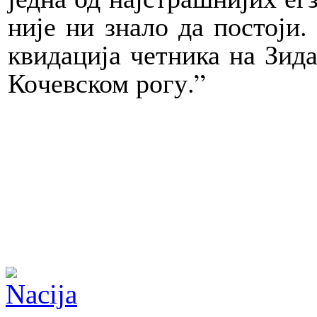
ни­је ни зна­ло да по­сто­ји
кви­да­ци­ја чет­ни­ка на Зи­
Ко­чев­ском ро­гу.”