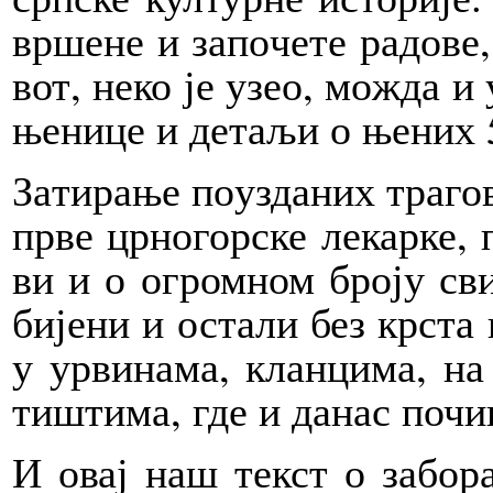
вр­ше­не и за­по­че­те ра­до­
вот, не­ко је узео, мо­жда и у
ње­ни­це и де­та­љи о ње­них 5
За­ти­ра­ње по­у­зда­них тра­го
пр­ве цр­но­гор­ске ле­кар­ке,
ви и о огром­ном бро­ју св
би­је­ни и оста­ли без кр­ста н
у ур­ви­на­ма, клан­ци­ма, н
ти­шти­ма, где и данас поч
И овај наш текст о за­бо­ра­