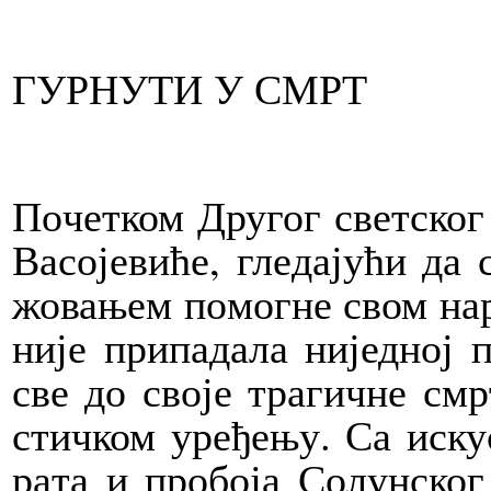
ГУРНУТИ У СМРТ
По­чет­ком Дру­гог свет­ског 
Ва­со­је­ви­ће, гле­да­ју­ћи д
жо­ва­њем по­мог­не свом на­ро
ни­је при­па­да­ла ни­јед­ној п
све до сво­је тра­гич­не смр­
стич­ком уре­ђе­њу. Са иск
ра­та и про­бо­ја Со­лун­ск