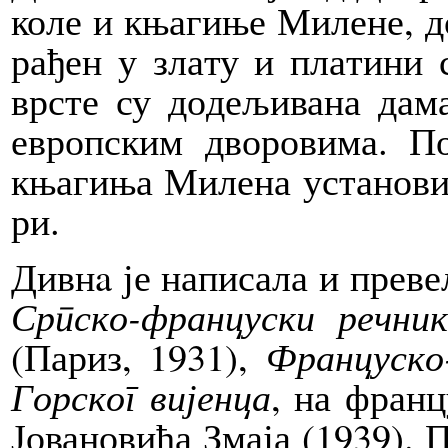
ко­ле и књаги­ње Ми­ле­не, д
ра­ђен у зла­ту и пла­ти­ни
вр­сте су до­де­љи­ва­на да­
европ­ским дво­ро­ви­ма. П
књаги­ња Ми­ле­на уста­но­ви
ри.
Дивнa је на­пи­са­ла и пре­ве
Срп­ско-фран­цу­ски реч­ник
(Па­риз, 1931),
Фран­цу­ско
Гор­ског ви­јен­ца
, на фран­ц
Јо­ва­но­ви­ћа Зма­ја (1939). 