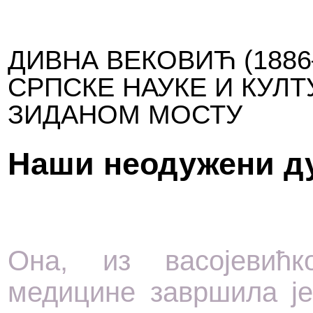
ДИВНА ВЕКОВИЋ (1886
СРПСКЕ НАУКЕ И КУЛТ
ЗИДАНОМ МОСТУ
Наши неодужени д
Она, из васојевићк
медицине завршила је