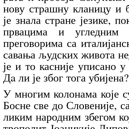
нову стра­шну кла­ни­цу и 
је знала стране језике, по
првацима и углед­ним љу
преговорима са ита­ли­јан­
са­ва­ња људ­ских жи­во­та не
је и то ка­сни­је упи­са­но у
Дa ли је због то­га уби­је­на?
У мно­гим ко­ло­на­ма ко­је с
Бо­сне све до Сло­ве­ни­је, с
ли­ким на­род­ним збе­гом ко­
тро­по­лит Јо­а­ни­ки­је Ли­п