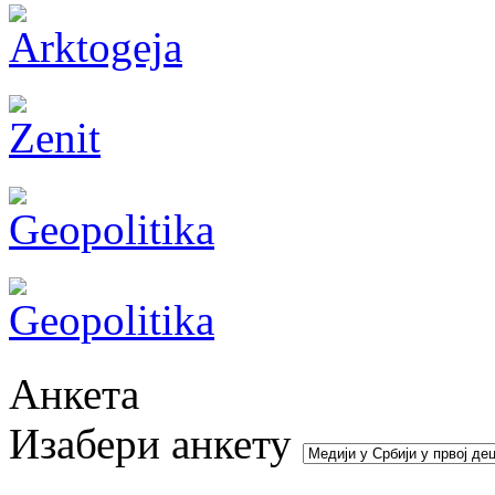
Анкета
Изабери анкету