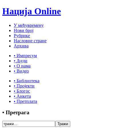
Нација Online
У међувремену
Нови број
Рубрике
Насловне стране
Архива
• Импресум
• Људи
• О нама
• Видео
• Библиотека
• Пројекти
• Блогос
• Анкета
• Претплата
• Претрага