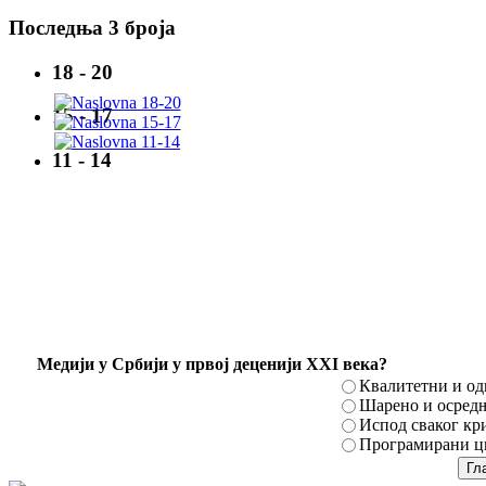
Последња 3 броја
18 - 20
15 - 17
11 - 14
Mедији у Србији у првој деценији XXI века?
Квалитетни и о
Шарено и осред
Испод сваког кр
Програмирани ци