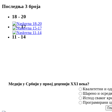
Последња 3 броја
18 - 20
15 - 17
11 - 14
Mедији у Србији у првој деценији XXI века?
Квалитетни и о
Шарено и осред
Испод сваког кр
Програмирани ци