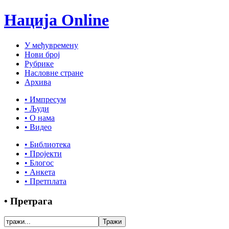
Нација Online
У међувремену
Нови број
Рубрике
Насловне стране
Архива
• Импресум
• Људи
• О нама
• Видео
• Библиотека
• Пројекти
• Блогос
• Анкета
• Претплата
• Претрага