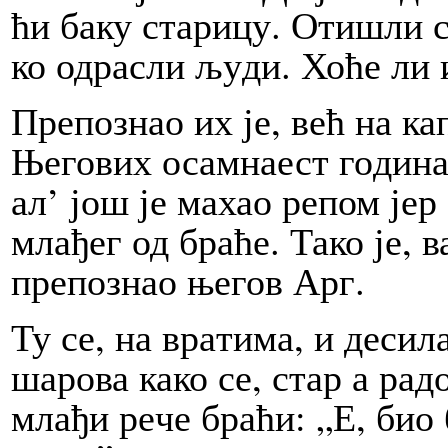
ћи ба­ку ста­ри­цу. Оти­шли с
ко од­ра­сли љу­ди. Хо­ће ли 
Пре­по­знао их је, већ на ка­п
Ње­го­вих осам­на­ест го­ди­н
ал’ још је ма­хао ре­пом јер 
мла­ђег од бра­ће. Та­ко је, в
пре­по­знао ње­гов Арг.
Ту се, на вра­ти­ма, и де­си­ла
ша­ро­ва ка­ко се, стар а ра­д
мла­ђи ре­че бра­ћи: „Е, био 