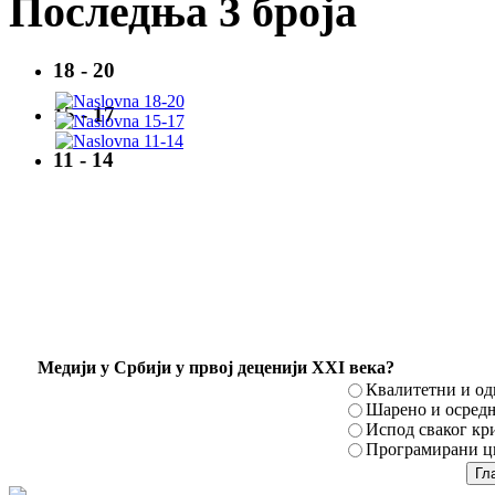
Последња 3 броја
18 - 20
15 - 17
11 - 14
Mедији у Србији у првој деценији XXI века?
Квалитетни и о
Шарено и осред
Испод сваког кр
Програмирани ци