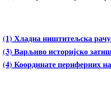
(1) Хладна ништитељска рач
(3) Варљиво историјско затиш
(4) Координате периферних н