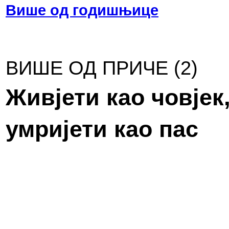
Више од годишњице
ВИШЕ ОД ПРИЧЕ (2)
Жи­вје­ти као чо­вјек
умри­је­ти као пас