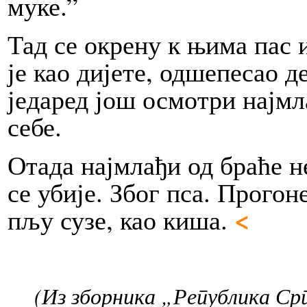
му­ке.”
Тад се окре­ну к њи­ма пас и
је као ди­је­те, од­ше­пе­сао д
је­да­ред још осмо­три нај­м
се­бе.
Ота­да нај­мла­ђи од бра­ће н
се уби­је. Због пса. Про­го­н
<
пљу су­зе, као ки­ша.
(Из зборника „Република Срп