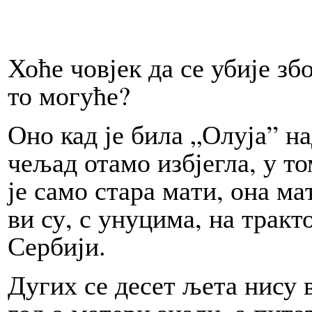
Хо­ће чо­вјек да се уби­је збо
то мо­гу­ће?
Оно кад је би­ла „Олу­ја” на
чељад ота­мо из­бје­гла, у том
је са­мо ста­ра ма­ти, она ма­
ви су, с уну­ци­ма, на трак­то
Сер­би­ји.
Ду­гих се де­сет ље­та ни­су в