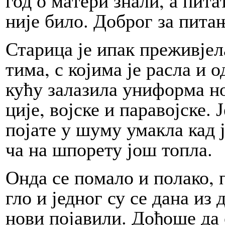
год о ма­те­ри зна­ли, а пи­та
ни­је би­ло. До­брог за пи­та­
Ста­ри­ца је ипак пре­жи­вје­ла
ти­ма, с ко­ји­ма је ра­сла и о
ку­ћу за­ла­зи­ла уни­фор­ма но
ци­је, вој­ске и па­ра­вој­ске.
по­ја­те у шу­му ума­кла кад ј
ча на шпо­ре­ту још то­пла.
Он­да се по­ма­ло и по­ла­ко, п
гло и јед­ног су се да­на из д
но­ви по­ја­ви­ли. До­ђо­ше да