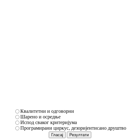
Квалитетни и одговорни
Шарено и осредње
Испод сваког критеријума
Програмирани циркус, дезоријентисано друштво