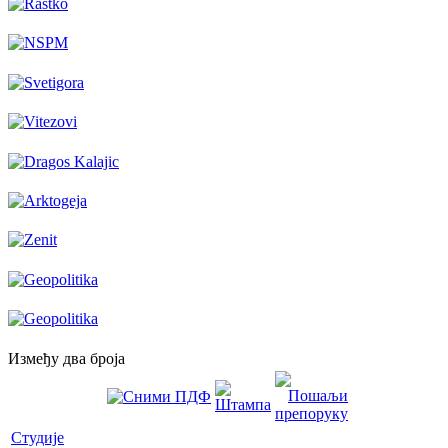
Између два броја
Студије