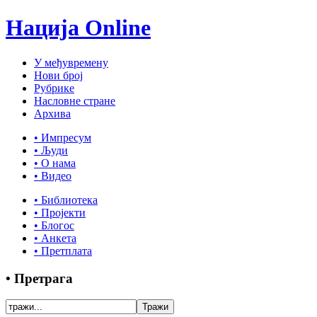
Нација Online
У међувремену
Нови број
Рубрике
Насловне стране
Архива
• Импресум
• Људи
• О нама
• Видео
• Библиотека
• Пројекти
• Блогос
• Анкета
• Претплата
• Претрага