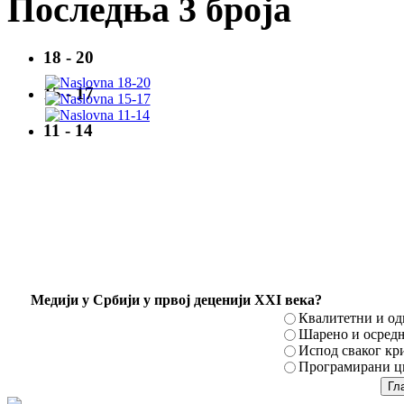
Последња 3 броја
18 - 20
15 - 17
11 - 14
Mедији у Србији у првој деценији XXI века?
Квалитетни и о
Шарено и осред
Испод сваког кр
Програмирани ци