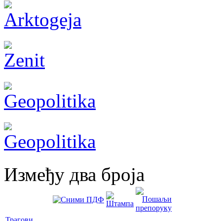
Између два броја
Трагови