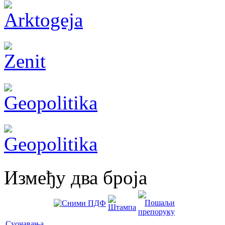
Између два броја
Суочавања