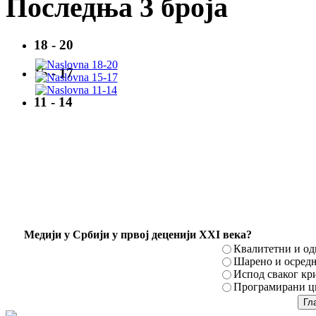
Последња 3 броја
18 - 20
15 - 17
11 - 14
Mедији у Србији у првој деценији XXI века?
Квалитетни и о
Шарено и осред
Испод сваког кр
Програмирани ци