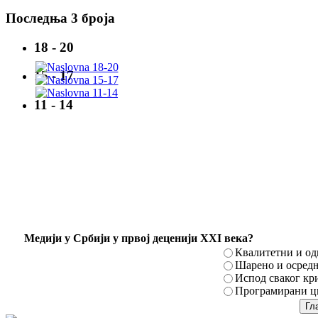
Последња 3 броја
18 - 20
15 - 17
11 - 14
Mедији у Србији у првој деценији XXI века?
Квалитетни и о
Шарено и осред
Испод сваког кр
Програмирани ци