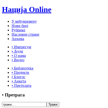
Нација Online
У међувремену
Нови број
Рубрике
Насловне стране
Архива
• Импресум
• Људи
• О нама
• Видео
• Библиотека
• Пројекти
• Блогос
• Анкета
• Претплата
• Претрага