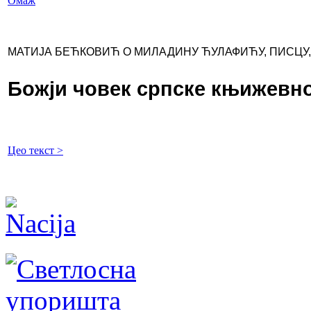
Омаж
МАТИЈА БЕЋКОВИЋ О МИЛАДИНУ ЋУЛАФИЋУ, ПИСЦУ,
Божји човек српске књижевн
Цео текст >