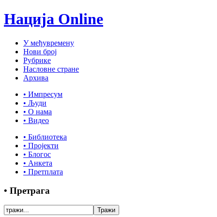
Нација Online
У међувремену
Нови број
Рубрике
Насловне стране
Архива
• Импресум
• Људи
• О нама
• Видео
• Библиотека
• Пројекти
• Блогос
• Анкета
• Претплата
• Претрага