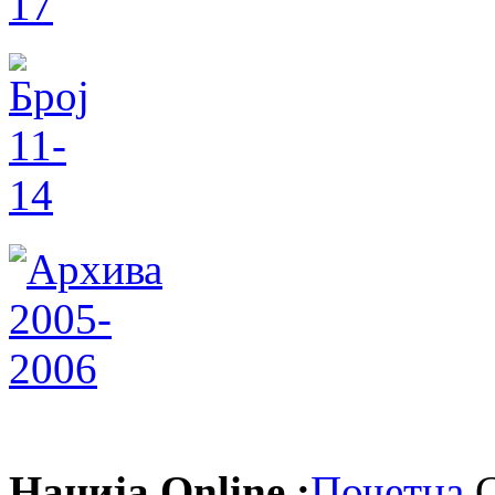
Нација Online :
Почетна
С