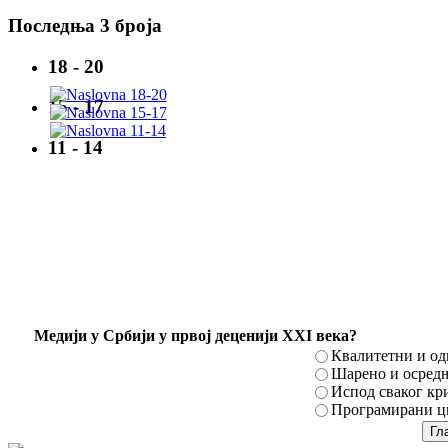
Последња 3 броја
18 - 20
15 - 17
11 - 14
Mедији у Србији у првој деценији XXI века?
Квалитетни и о
Шарено и осред
Испод сваког кр
Програмирани ци