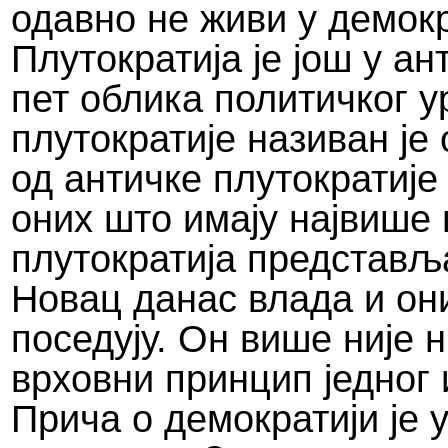
одавно не живи у демокр
Плутократија је још у ан
пет облика политичког 
плутократије називан је 
од античке плутократије 
оних што имају највише
плутократија представ
Новац данас влада и он
поседују. Он више није 
врховни принцип једног 
Прича о демократији је