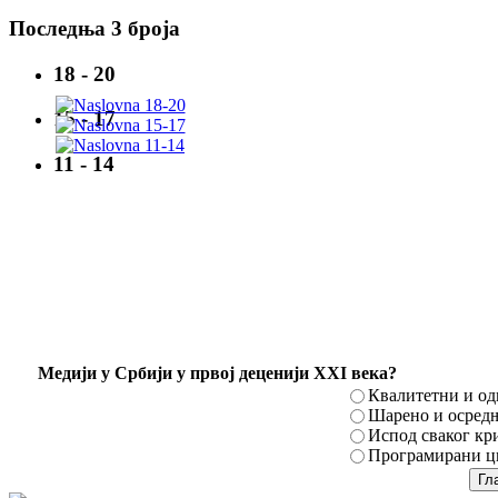
Последња 3 броја
18 - 20
15 - 17
11 - 14
Mедији у Србији у првој деценији XXI века?
Квалитетни и о
Шарено и осред
Испод сваког кр
Програмирани ци