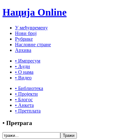
Нација Online
У међувремену
Нови број
Рубрике
Насловне стране
Архива
• Импресум
• Људи
• О нама
• Видео
• Библиотека
• Пројекти
• Блогос
• Анкета
• Претплата
• Претрага