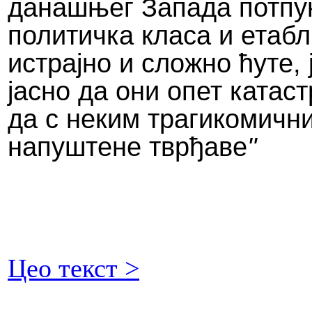
данашњег Запада потпу
политичка класа и етабл
истрајно и сложно ћуте,
јасно да они опет катас
да с неким трагикомични
напуштене тврђаве
"
Цео текст >