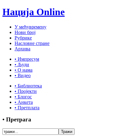
Нација Online
У међувремену
Нови број
Рубрике
Насловне стране
Архива
• Импресум
• Људи
• О нама
• Видео
• Библиотека
• Пројекти
• Блогос
• Анкета
• Претплата
• Претрага