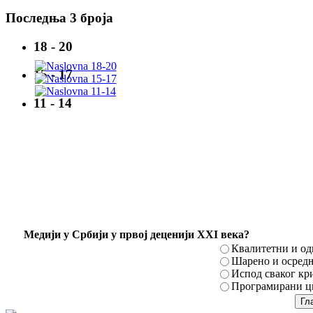
Последња 3 броја
18 - 20
15 - 17
11 - 14
Mедији у Србији у првој деценији XXI века?
Квалитетни и о
Шарено и осред
Испод сваког кр
Програмирани ци