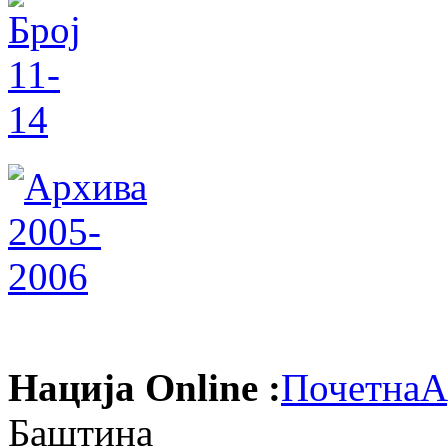
Нација Online :
Почетна
А
Баштина