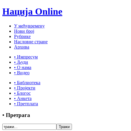
Нација Online
У међувремену
Нови број
Рубрике
Насловне стране
Архива
• Импресум
• Људи
• О нама
• Видео
• Библиотека
• Пројекти
• Блогос
• Анкета
• Претплата
• Претрага