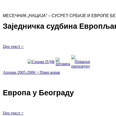
МЕСЕЧНИК „НАЦИЈА” – СУСРЕТ СРБИЈЕ И ЕВРОПЕ Б
Заједничка судбина Европља
Цео текст >
Архива 2005-2006 > Први корак
Европа у Београду
Цео текст >