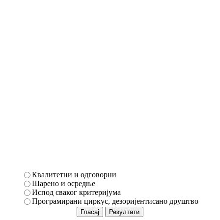
Квалитетни и одговорни
Шарено и осредње
Испод сваког критеријума
Програмирани циркус, дезоријентисано друштво