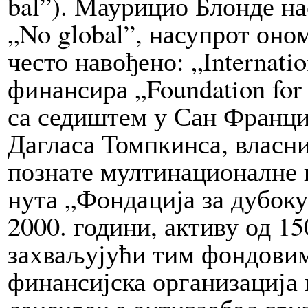
bal”). Маурицио Блон­де н
„No glo­bal”, насупрот оно
че­сто на­во­ђе­но: „In­ter­na­
финансира „Fo­un­da­tion for
са седишт­ем у Сан Франциск
Да­гла­са Томпкинса, власни
по­зна­те мултинационалне к
ну­та „Фондација за ду­бо­к
2000. години, ак­тиву од 1
захваљујући тим фондови
финансијска организација ко
лансирање антиглобал груп