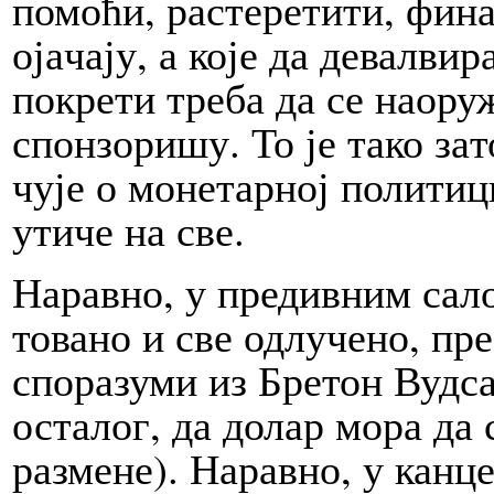
помоћи, растеретити, финан
оја­ча­ју, а ко­је да девалв
покрети треба да се наоруж
спонзоришу. То је та­ко за­
чу­је о монетарној политиц
утиче на све.
Наравно, у предивним сало
товано и све од­лу­че­но, п
споразуми из Бретон Вуд­са
оста­лог, да долар мора да 
размене). Наравно, у канцел