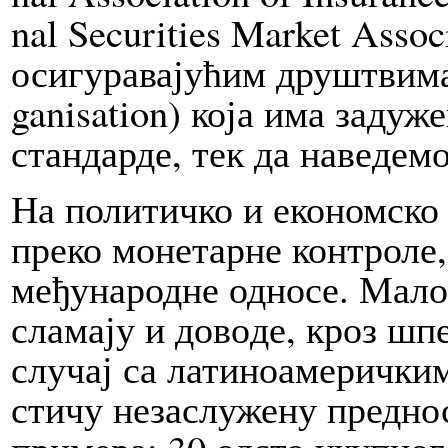
nal Se­cu­ri­ti­es Mar­ket As­so
осигуравајућим друш­твима, IS
ga­ni­sa­tion) ко­ја има за
стандарде, тек да на­ве­де­м
На политичко и еко­ном­ск
преко монетарне кон­троле,
међународне од­но­се. Ма­л
сла­ма­ју и до­во­де, кроз ш
слу­чај са латиноамерички
стичу незаслужену преднос
примера: 30 од­сто укуп­ног