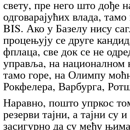
све­ту, пре не­го што до­ђе
одговарајућих вла­да, та­м
BIS. Ако у Ба­зе­лу нису с
процењују се друге кандида
фпла­ца, све док се не одред
управља, на националном ниво
та­мо горе, на Олимпу моћ
Рокфелера, Варбурга, Ротш
Наравно, по­што упркос то
резерви тајни, а тајни су 
засигурно да су ме­ђу њим