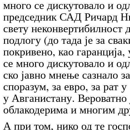
мно­го се диску­товало и од­л
председник САД Ричард Ник
све­ту неконвертибилност дол
под­ло­гу (до та­да је за св
покривено, као гаранција, у
се мно­го диску­товало и од­л
ско јав­но мне­ње са­зна­ло 
споразум, за евро, за рат у 
у Авганистану. Вероватно ј
облакодерима и многим др
А при том, нико од те го­спо­