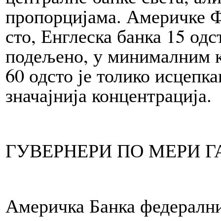
пропорцијама. Америчке Ф
сто, Ен­гле­ска бан­ка 15 од­
подељено, у минималним кв
60 од­сто је толико исцепка
значајнија концентрација.
ГУВЕРНЕРИ ПО МЕРИ ГА
Америчка Бан­ка федералних