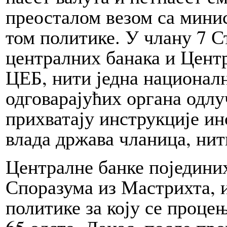
преосталом ве­зом са минис
том политике. У чла­ну 7 С
централних ба­на­ка и Цент
ЦЕБ, нити јед­на националн
одговарајућих органа одлу
прихватају инструкције ин
вла­да држава чланица, нит
Централне бан­ке поједини
Споразума из Мастрихта, и
политике за ко­ју се проце
65 од­сто. Да­нас, по­сле пр