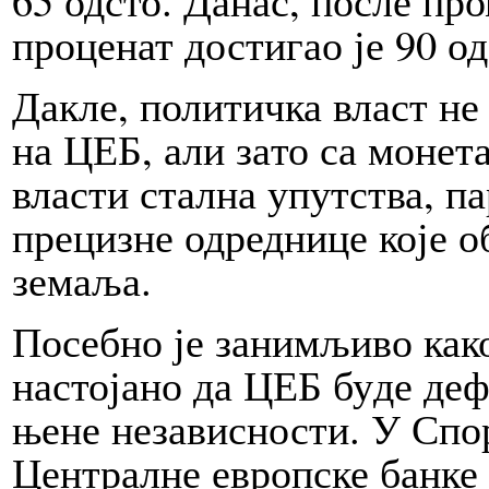
проценат достигао је 90 од­
Да­кле, политичка власт н
на ЦЕБ, али за­то са моне
власти стал­на упут­ства, 
прецизне одреднице ко­је об­
земаља.
По­себ­но је занимљиво ка­
на­сто­ја­но да ЦЕБ бу­де д
ње­не независности. У Спор
Централне европске бан­ке