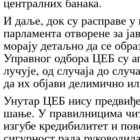
централних ба­на­ка.
И даље, док су расправе у
парламента отворене за јав­
морају детаљно да се образл
Управног одбора ЦЕБ су ап­
лу­чу­је, од слу­ча­ја до слу­ч
да их објави делимично или
Унутар ЦЕБ нису предвиђен
ша­ње. У правилницима чит
изг­убе кредибилит­ет и по
сигурност рада руководилац