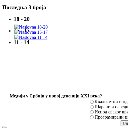
Последња 3 броја
18 - 20
15 - 17
11 - 14
Mедији у Србији у првој деценији XXI века?
Квалитетни и о
Шарено и осред
Испод сваког кр
Програмирани ци