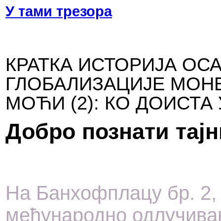
У тами трезора
КРАТКА ИСТОРИЈА О
ГЛОБАЛИЗАЦИЈЕ МОН
МОЋИ (2): КО ДОИСТА
Добро познати тај
На Бан­хо­фпла­цу бр. 2
међународно одлучивање