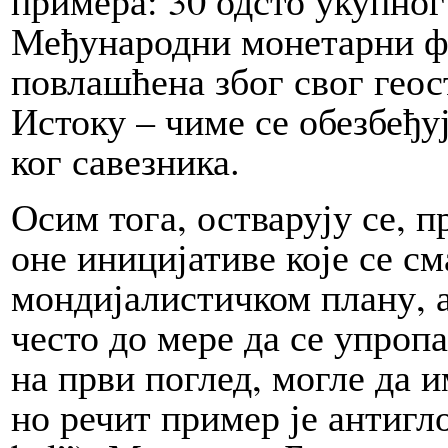
Међународни монетарни фо
повлашћена због свог геос
Исто­ку – чиме се обез­бе­ђу
ког савезника.
Осим то­га, остварују се, п
оне иницијативе ко­је се 
мондијалистичком пла­ну, 
че­сто до мере да се упропа
на први по­глед, мо­гле да 
но речит пример је антигл