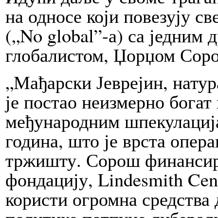
на од­но­се који по­ве­зу­ју
(„No glo­bal”-а) са једни
глобалистом, Џорџом Сор
„Мађарски Јеврејин, нату
је по­стао неизмерно бо­гат
међународним шп­екулациј
година, што је врста опера
тржиш­ту. Сорош финансира
фондацију, Lin­de­smith Cen­te
користи огромна средства 
политике пот­пу­не либерал