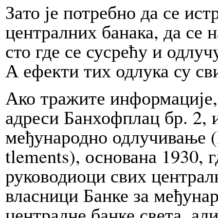
За­то је потребно да се ист
централних ба­на­ка, да се 
сто где се сусрећу и од­лу­чу
А еф­ек­ти тих од­лу­ка су 
Ако тражите информације, с
адреси Бан­хо­фплац бр. 2, 
међународно одлучивање (BIS 
tle­ments), осно­ва­на 1930, гд
руководиоци свих централни
власници Бан­ке за међуна
централне бан­ке све­та, а