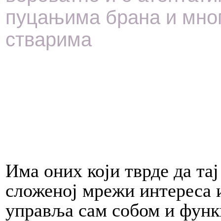
пуцањима брана и мног
стварима
Има оних који тврде да тај
сложеној мрежи интереса и
управља сам со­бом и фун