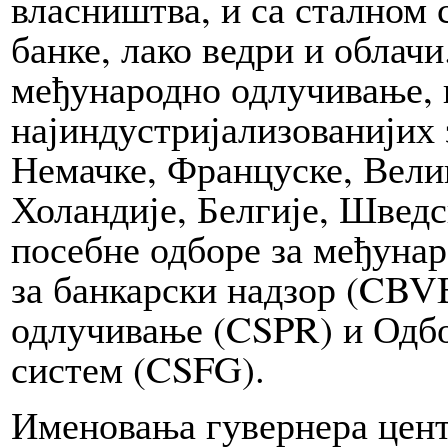
власништ­ва, и са стал­ном
бан­ке, ла­ко ведри и облачи
међународно одлучивање, ц
најиндустријализованијих з
Не­мач­ке, Француске, Велик
Холандије, Белгије, Швед­
по­себ­не одборе за међунар
за банкарски надзор (CBV
одлучивање (CSPR) и Одбо
систем (CSFG).
Именовања гувернера центр