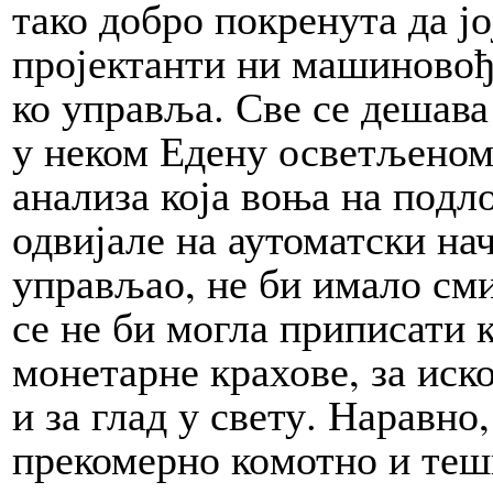
та­ко добро покренута да ј
пројект­анти ни машиновође
ко управља. Све се де­ша­ва
у не­ком Еде­ну осветљеном с
анализа ко­ја во­ња на по­дл
одвијале на аутоматс­ки на
управљао, не би имало см
се не би мо­гла приписати к
монетарне крахове, за иск
и за глад у све­ту. Наравно, 
прекомерно ко­мот­но и те­