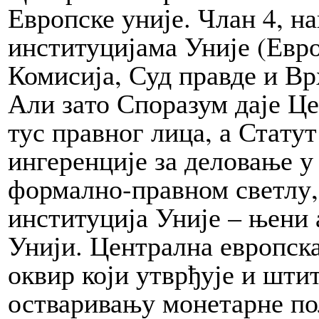
Европске уније. Члан 4, на
институцијама Уније (Евро
Комисија, Суд правде и Вр
Али за­то Споразум да­је Ц
тус правног лица, а Ста­ту
ингеренције за де­ло­ва­ње у
формално-правном све­тлу,
институција Уније – њени а
Унији. Централна европска
оквир који утврђује и шти
остваривању монетарне по