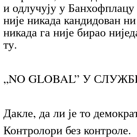
и од­лу­чу­ју у Бан­хо­фпла­цу 
није никада кандидован ни 
никада га није бирао нијед
ту.
„NO GLO­BAL” У СЛУЖ
Да­кле, да ли је то демокра
Контролори без кон­троле.