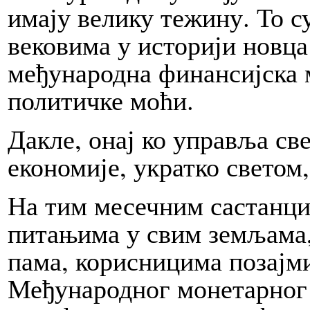
имају велику тежину. То су
вековима у историји нов­ца и
међународна финансијска 
политичке моћи.
Да­кле, онај ко управља све­
економије, украт­ко све­том
На тим месечним састанци
питањима у свим земљама, од
па­ма, корисницима позајми
Међународног монетарног фо