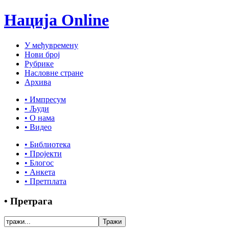
Нација Online
У међувремену
Нови број
Рубрике
Насловне стране
Архива
• Импресум
• Људи
• О нама
• Видео
• Библиотека
• Пројекти
• Блогос
• Анкета
• Претплата
• Претрага