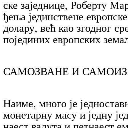
ске заједнице, Роберту Марж
ђе­ња јединствене европске 
долару, већ као згод­ног ср
појединих европских зема
СА­МО­ЗВА­НЕ И САМОИ
Наиме, мно­го је једноставн
монетарну ма­су и јед­ну је
на­ест ва­лу­та и пет­на­ест 