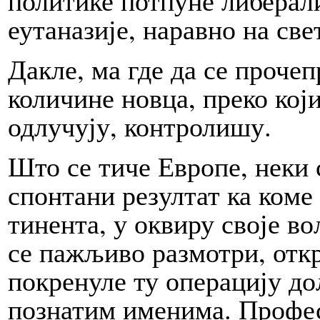
еутаназије, наравно на све
Да­кле, ма где да се прочеп
количине нов­ца, преко којих
од­лу­чу­ју, кон­тролишу.
Што се тиче Европе, неки с
спонтани рез­ултат ка ко­м
тинента, у оквиру сво­је в
се пажљиво раз­мотри, отк­р
покренуле ту операцију до­ла
познатим именима. Профес