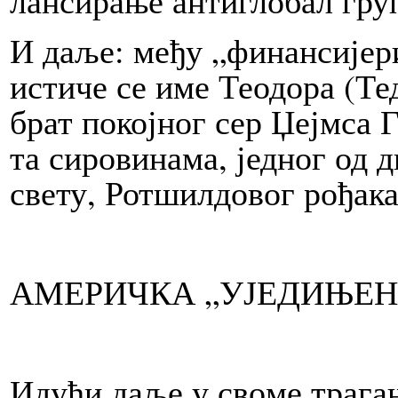
И даље: ме­ђу „финансијер
истиче се име Теодора (Те
брат по­кој­ног сер Џеј­мса 
та сировинама, јед­ног од д
све­ту, Ротш­илдовог рођака
АМЕРИЧКА „УЈЕДИЊЕН
Идући даље у сво­ме трагањ