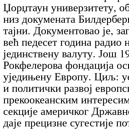
Џорџтаун универзит­ету, обј
низ до­ку­ме­на­та Билдербер
тајни. До­ку­мен­то­вао је, з
већ пе­де­сет година радио 
јединствену ва­лу­ту. Још 
Рокфелерова фондација осно
уједињену Европу. Циљ: у
и политички развој европск
прекоо­кеанским интересим
секције америчког Државног
да­је прецизне сугестије п