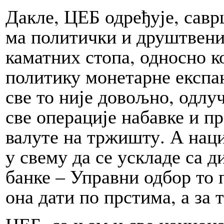
Да­кле, ЦЕБ одређује, саврш
ма политички и друш­твени
каматних сто­па, од­но­сно ко
политику монетарне експан
све то није довољно, од­лу­ч
све операције на­бав­ке и пр
ва­лу­те на тржиш­ту. А на
у све­му да се ускла­де са
бан­ке – Управни одбор то
она дати по прстима, а за т
ЦЕБ, са њом и све национа