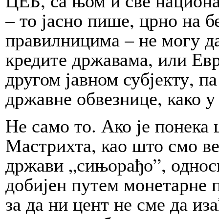
– то ја­сно пише, црно на б
правилницима – не мо­гу да 
кредите државама, или Евр
другом јав­ном су­бјек­ту, п
државне обве­знице, ка­ко у 
Не са­мо то. Ако је по­не­ка
Мастрихта, као што смо ве
држави „сињорађо”, од­но­
добијен пу­тем монетарне п
за да ни цент не сме да из