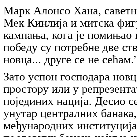
Марк Алон­со Ха­на, саве
Мек Кинлија и мит­ска фиг
кам­па­ња, ко­га је помињао
по­бе­ду су потребне две ст
нов­ца... друге се не сећам.
За­то успон господара нов­ц
простору или у репрез­ент
појединих нација. Десио се 
унутар централних ба­на­ка,
међународних институција, 
пословних ба­на­ка којима 