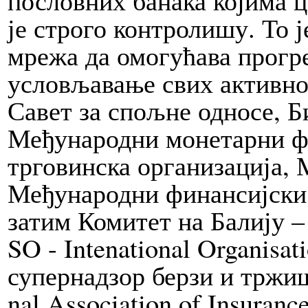
је строго кон­тролишу. То ј
мрежа да омогућава прогр
условљавање свих ак­тивно
Са­вет за спољне од­но­се,
Међународни монетарни фон
трговинска организација,
Међународни финансијски и
затим Комите­т на Балију –
SO - In­te­na­ti­o­nal Or­ga­ni­sa­
супернадзор берзи и тржиш­т
nal As­so­ci­a­tion of In­su­ran­c