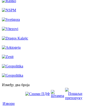
Између два броја
Извори