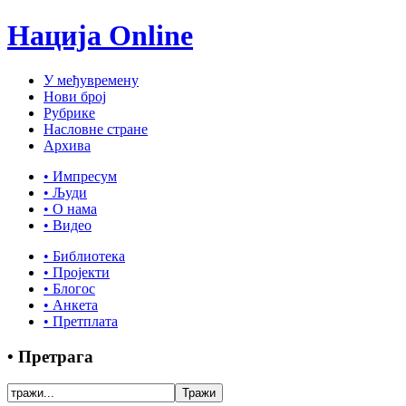
Нација Online
У међувремену
Нови број
Рубрике
Насловне стране
Архива
• Импресум
• Људи
• О нама
• Видео
• Библиотека
• Пројекти
• Блогос
• Анкета
• Претплата
• Претрага