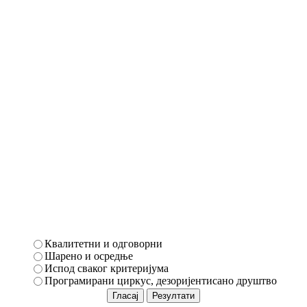
Квалитетни и одговорни
Шарено и осредње
Испод сваког критеријума
Програмирани циркус, дезоријентисано друштво